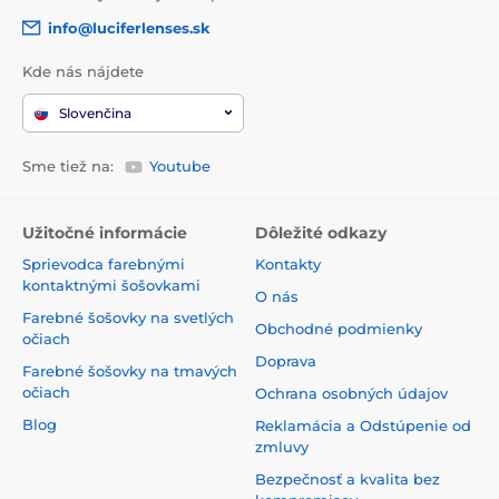
Večer
– dôkladne odstráňte make-up a nečistoty, aplikujte
info@luciferlenses.sk
masku podľa potrieb pleti a záverom použite výživný
krém.
Kde nás nájdete
Podľa potreby
– siahnite po cieľových produktoch, ako sú
očné krémy, peelingy či séra, na riešenie konkrétnych
Slovenčina
problémov pleti.
Sme tiež na:
Youtube
Tony Moly dokazuje, že kozmetika môže byť účinná aj
zábavná zároveň. V kombinácii kórejskej tradície
starostlivosti o pleť, inovatívnych technológií a
Užitočné informácie
Dôležité odkazy
nezameniteľného dizajnu je táto značka ideálnou voľbou pre
každého, kto chce vniesť do svojej dennej rutiny štipku
Sprievodca farebnými
Kontakty
hravosti – bez kompromisov v kvalite.
kontaktnými šošovkami
O nás
Farebné šošovky na svetlých
Obchodné podmienky
očiach
Doprava
Farebné šošovky na tmavých
očiach
Ochrana osobných údajov
Blog
Reklamácia a Odstúpenie od
zmluvy
Bezpečnosť a kvalita bez