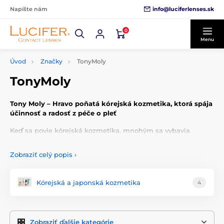
info@luciferlenses.sk
Napíšte nám
0
Menu
Úvod
Značky
TonyMoly
TonyMoly
Tony Moly – Hravo poňatá kórejská kozmetika, ktorá spája
účinnosť a radosť z péče o pleť
Keď sa povie kórejská kozmetika, mnohým sa vybavia
rozkošné, kreatívne obaly, nezvyčajné textúry a inovatívne
zložky.
Tony Moly
dokonale stelesňuje všetky tieto vlastnosti.
Zobraziť celý popis
›
Od svojho založenia v roku 2006 si značka získala milióny
fanúšikov po celom svete a stala sa skutočnou ikonou
K-
Beauty
vďaka schopnosti spojiť hravý, pútavý dizajn s
Kórejská a japonská kozmetika
4
vysokou kvalitou a viditeľnými výsledkami.
Filozofia značky Tony Moly
Zobraziť ďalšie kategórie