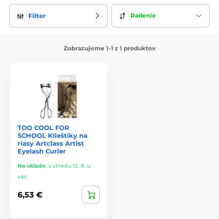
Radenie
Filter
Zobrazujeme 1-1 z 1 produktov
TOO COOL FOR
SCHOOL Klieštiky na
riasy Artclass Artist
Eyelash Curler
Na sklade
,
v stredu 12. 8. u
vás
6,53 €