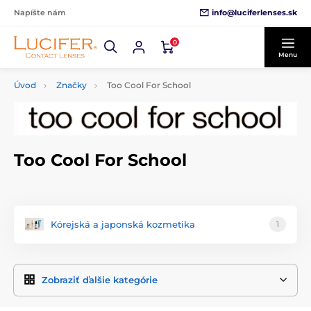
info@luciferlenses.sk
Napíšte nám
0
Menu
Úvod
Značky
Too Cool For School
Too Cool For School
Kórejská a japonská kozmetika
1
Zobraziť ďalšie kategórie