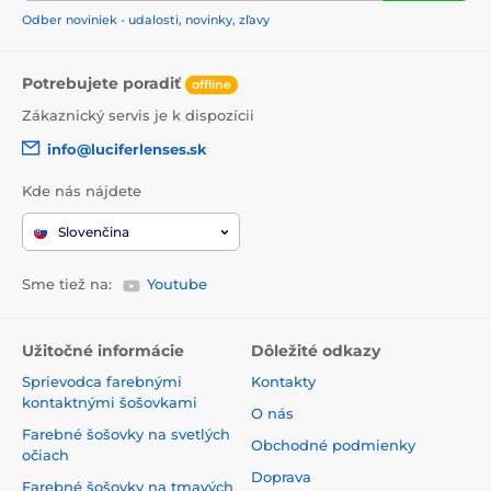
Odber noviniek - udalosti, novinky, zľavy
Potrebujete poradiť
offline
Zákaznický servis je k dispozícii
info@luciferlenses.sk
Kde nás nájdete
Slovenčina
Sme tiež na:
Youtube
Užitočné informácie
Dôležité odkazy
Sprievodca farebnými
Kontakty
kontaktnými šošovkami
O nás
Farebné šošovky na svetlých
Obchodné podmienky
očiach
Doprava
Farebné šošovky na tmavých