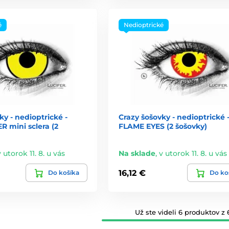
é
Nedioptrické
ky - nedioptrické -
Crazy šošovky - nedioptrické 
 mini sclera (2
FLAME EYES (2 šošovky)
v utorok 11. 8. u vás
Na sklade
,
v utorok 11. 8. u vás
16,12 €
Do košíka
Do ko
Už ste videli 6 produktov z 