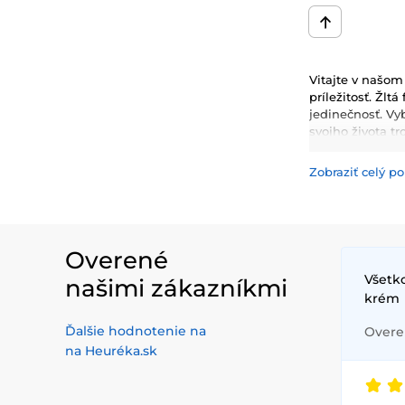
Vitajte v našom
príležitosť. Žlt
jedinečnosť. Vy
svojho života t
Zobraziť celý po
Overené
Všetko
našimi zákazníkmi
krém
Ďalšie hodnotenie na
Overen
na Heuréka.sk