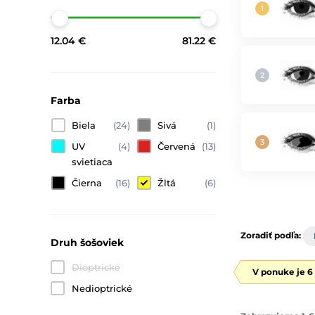
12.04 €
81.22 €
Farba
Biela
(24)
Sivá
(1)
UV
(4)
Červená
(13)
svietiaca
Čierna
(16)
Žltá
(6)
Zoradiť podľa:
Druh šošoviek
Dioptrické
V ponuke je 6
Nedioptrické