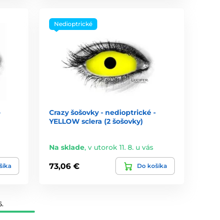
Nedioptrické
-
Crazy šošovky - nedioptrické -
YELLOW sclera (2 šošovky)
Na sklade
,
v utorok 11. 8. u vás
73,06 €
šíka
Do košíka
6.