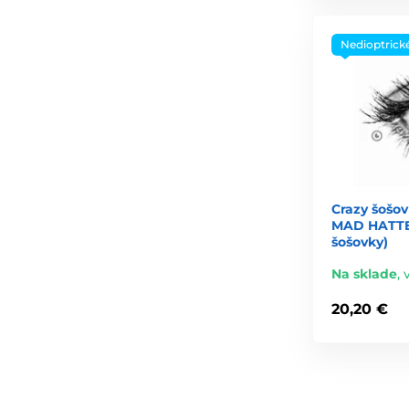
Nedioptrick
Crazy šošov
MAD HATTER
šošovky)
Na sklade
,
20,20 €