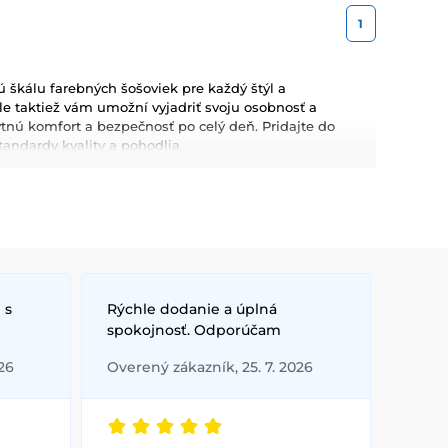
1
škálu farebných šošoviek pre každý štýl a
 ale taktiež vám umožní vyjadriť svoju osobnosť a
ytnú komfort a bezpečnosť po celý deň. Pridajte do
tandardy kvality a pohodlia.
 s
Rýchle dodanie a úplná
spokojnosť. Odporúčam
26
Overený zákazník, 25. 7. 2026