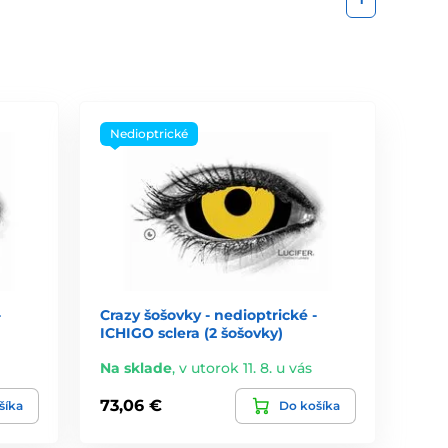
Nedioptrické
-
Crazy šošovky - nedioptrické -
ICHIGO sclera (2 šošovky)
Na sklade
,
v utorok 11. 8. u vás
73,06 €
šíka
Do košíka