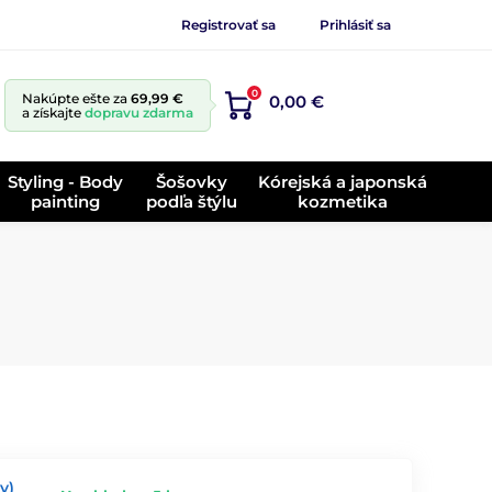
Registrovať sa
Prihlásiť sa
0
Nakúpte ešte za
69,99 €
0,00 €
a získajte
dopravu zdarma
Styling - Body
Šošovky
Kórejská a japonská
painting
podľa štýlu
kozmetika
y)