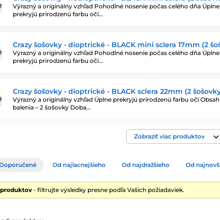
Výrazný a originálny vzhľad Pohodlné nosenie počas celého dňa Úplne
prekryjú prirodzenú farbu očí…
Crazy šošovky - dioptrické - BLACK mini sclera 17mm (2 šo
Výrazný a originálny vzhľad Pohodlné nosenie počas celého dňa Úplne
prekryjú prirodzenú farbu očí…
Crazy šošovky - dioptrické - BLACK sclera 22mm (2 šošovky
Výrazný a originálny vzhľad Úplne prekryjú prirodzenú farbu očí Obsah
balenia – 2 šošovky Doba…
Zobraziť viac produktov
Doporučené
Od najlacnejšieho
Od najdražšieho
Od najnovš
 produktov
- filtrujte výsledky presne podľa Vašich požiadaviek.