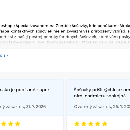
 eshope špecializovanom na Zombie šošovky, kde ponúkame širokú 
á farba kontaktných šošoviek nielen zvýrazní váš prirodzený vzhľad,
berte si z našej pestrej ponuky farebných šošoviek, ktoré vám posk
rochu farby s našimi kvalitnými šošovkami, ktoré spĺňajú najvyššie š
pis
›
 ako je popísané, super
Šošovky prišli rýchlo a som
nimi nadmieru spokojná.
ý zákazník, 31. 7. 2026
Overený zákazník, 26. 7. 20