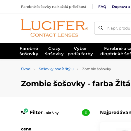
Farebné šošovky na každú príležitosť
FAQ
Doprava a 
Napr. produk
Farebné
Crazy
Výber
Farebné a c
šošovky
šošovky
podľa farby
dioptrické š
Úvod
Šošovky podľa štýlu
Zombie šošovky
Zombie šošovky - farba Žltá
Filter
Najpredávan
- aktívny
6
cena