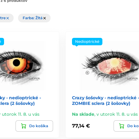
 z 6 produktov
ltre
Farba: Žltá
é
Nedioptrické
ky - nedioptrické -
Crazy šošovky - nedioptrické 
era (2 šošovky)
ZOMBIE sclera (2 šošovky)
v utorok 11. 8. u vás
Na sklade
,
v utorok 11. 8. u vás
77,14 €
Do košíka
Do ko