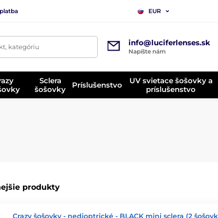
platba
EUR
info@luciferlenses.sk
t, kategóriu
Napíšte nám
razy
Sclera
UV svietace šošovky a
Príslušenstvo
ošovky
šošovky
príslušenstvo
ejšie produkty
Crazy šošovky - nedioptrické - BLACK mini sclera (2 šošovk