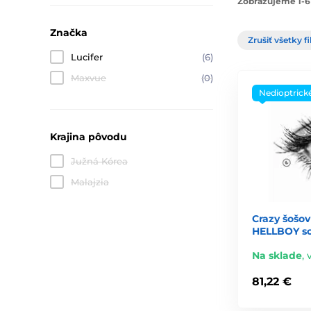
Zobrazujeme 1-6
Značka
Zrušiť všetky fi
Lucifer
(6)
Maxvue
(0)
Nedioptrick
Krajina pôvodu
Južná Kórea
Malajzia
Crazy šošov
HELLBOY scl
Na sklade
,
81,22 €