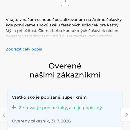
1
Vitajte v našom eshope špecializovanom na Anime šošovky,
kde ponúkame širokú škálu farebných šošoviek pre každý
štýl a príležitosť. Čierna farba kontaktných šošoviek nielen
zvýrazní váš prirodzený vzhľad, ale taktiež vám umožní
vyjadriť svoju osobnosť a jedinečnosť. Vyberte si z našej
pestrej ponuky farebných šošoviek, ktoré vám poskytnú
Zobraziť celý popis
›
komfort a bezpečnosť po celý deň. Pridajte do svojho života
trochu farby s našimi kvalitnými šošovkami, ktoré spĺňajú
najvyššie štandardy kvality a pohodlia.
Overené
našimi zákazníkmi
Všetko ako je popísané, super krém
Že tovar je presne taký, ako je popísaný
Overený zákazník, 31. 7. 2026