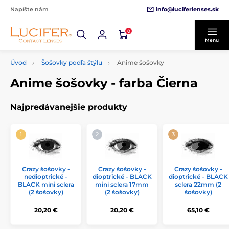
info@luciferlenses.sk
Napíšte nám
0
Menu
Úvod
Šošovky podľa štýlu
Anime šošovky
Anime šošovky - farba Čierna
Najpredávanejšie produkty
Crazy šošovky -
Crazy šošovky -
Crazy šošovky -
nedioptrické -
dioptrické - BLACK
dioptrické - BLACK
BLACK mini sclera
mini sclera 17mm
sclera 22mm (2
(2 šošovky)
(2 šošovky)
šošovky)
20,20 €
20,20 €
65,10 €