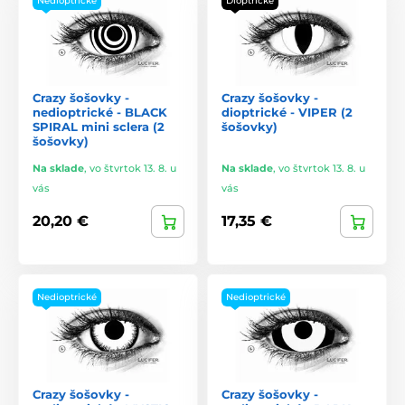
Nedioptrické
Dioptrické
Crazy šošovky -
Crazy šošovky -
nedioptrické - BLACK
dioptrické - VIPER (2
SPIRAL mini sclera (2
šošovky)
šošovky)
Na sklade
,
vo štvrtok 13. 8. u
Na sklade
,
vo štvrtok 13. 8. u
vás
vás
20,20 €
17,35 €
Nedioptrické
Nedioptrické
Crazy šošovky -
Crazy šošovky -