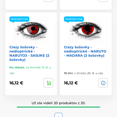
Nedioptrické
Nedioptrické
Crazy šošovky -
Crazy šošovky -
nedioptrické -
nedioptrické - NARUTO
NARUTO3 - SASUKE (2
- MADARA (2 šošovky)
šošovky)
Na sklade
,
vo štvrtok 13. 8. u
vás
10 dní
,
v stredu 26. 8. u vás
16,12 €
16,12 €
Už ste videli 20 produktov z 20.