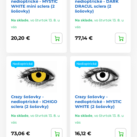
nedioptrické - MYSTIC
nedioptrické - DARK
WHITE mini sclera (2
DRACUL sclera (2
šošovky)
šošovky)
Na sklade
,
vo štvrtok 13. 8. u
Na sklade
,
vo štvrtok 13. 8. u
vás
vás
20,20 €
77,14 €
Nedioptrické
Nedioptrické
Crazy šošovky -
Crazy šošovky -
nedioptrické - ICHIGO
nedioptrické - MYSTIC
sclera (2 šošovky)
WHITE (2 šošovky)
Na sklade
,
vo štvrtok 13. 8. u
Na sklade
,
vo štvrtok 13. 8. u
vás
vás
73,06 €
16,12 €