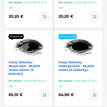
Na sklade
,
vo štvrtok 13. 8. u
Na sklade
,
vo štvrtok 13. 8. u
vás
vás
20,20 €
20,20 €
Dioptrické
Nedioptrické
Crazy šošovky -
Crazy šošovky -
dioptrické - BLACK
nedioptrické - BLACK
sclera 22mm (2
sclera (2 šošovky)
šošovky)
Na sklade
,
vo štvrtok 13. 8. u
Na sklade
,
vo štvrtok 13. 8. u
vás
vás
65,10 €
64,90 €