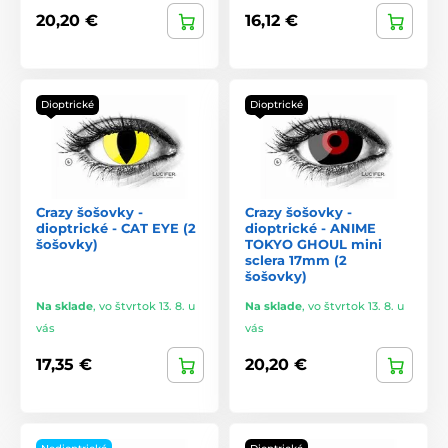
20,20 €
16,12 €
Dioptrické
Dioptrické
Crazy šošovky -
Crazy šošovky -
dioptrické - CAT EYE (2
dioptrické - ANIME
šošovky)
TOKYO GHOUL mini
sclera 17mm (2
šošovky)
Na sklade
,
vo štvrtok 13. 8. u
Na sklade
,
vo štvrtok 13. 8. u
vás
vás
17,35 €
20,20 €