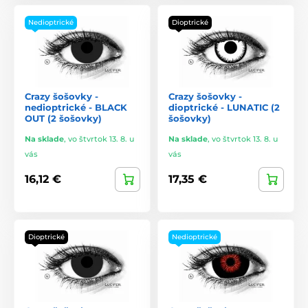
Nedioptrické
Dioptrické
Crazy šošovky -
Crazy šošovky -
nedioptrické - BLACK
dioptrické - LUNATIC (2
OUT (2 šošovky)
šošovky)
Na sklade
,
vo štvrtok 13. 8. u
Na sklade
,
vo štvrtok 13. 8. u
vás
vás
16,12 €
17,35 €
Dioptrické
Nedioptrické