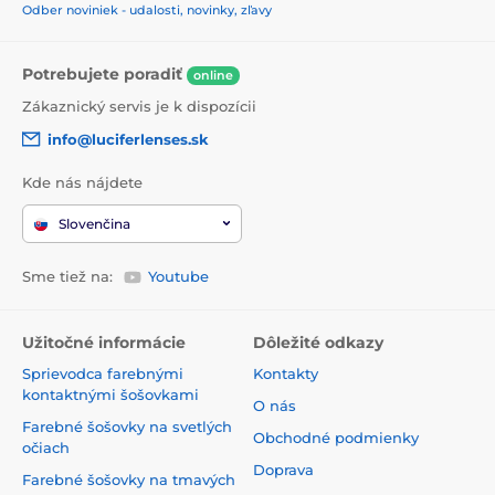
Odber noviniek - udalosti, novinky, zľavy
Potrebujete poradiť
online
Zákaznický servis je k dispozícii
info@luciferlenses.sk
Kde nás nájdete
Slovenčina
Sme tiež na:
Youtube
Užitočné informácie
Dôležité odkazy
Sprievodca farebnými
Kontakty
kontaktnými šošovkami
O nás
Farebné šošovky na svetlých
Obchodné podmienky
očiach
Doprava
Farebné šošovky na tmavých