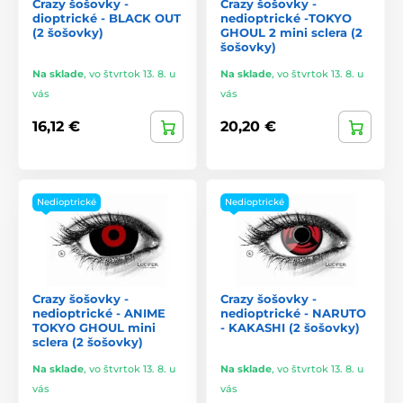
Crazy šošovky -
Crazy šošovky -
dioptrické - BLACK OUT
nedioptrické -TOKYO
(2 šošovky)
GHOUL 2 mini sclera (2
šošovky)
Na sklade
,
vo štvrtok 13. 8. u
Na sklade
,
vo štvrtok 13. 8. u
vás
vás
16,12 €
20,20 €
Nedioptrické
Nedioptrické
Crazy šošovky -
Crazy šošovky -
nedioptrické - ANIME
nedioptrické - NARUTO
TOKYO GHOUL mini
- KAKASHI (2 šošovky)
sclera (2 šošovky)
Na sklade
,
vo štvrtok 13. 8. u
Na sklade
,
vo štvrtok 13. 8. u
vás
vás