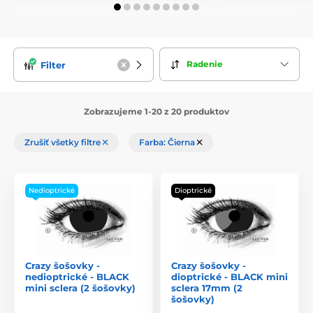
Radenie
Filter
Zobrazujeme 1-20 z 20 produktov
Zrušiť všetky filtre
Farba: Čierna
Nedioptrické
Dioptrické
Crazy šošovky -
Crazy šošovky -
nedioptrické - BLACK
dioptrické - BLACK mini
mini sclera (2 šošovky)
sclera 17mm (2
šošovky)