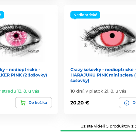
é
Nedioptrické
ky - nedioptrické -
Crazy šošovky - nedioptrické 
ER PINK (2 šošovky)
HARAJUKU PINK mini sclera (
šošovky)
v stredu 12. 8. u vás
10 dní
,
v piatok 21. 8. u vás
20,20 €
Do košíka
De
Už ste videli 5 produktov z 5