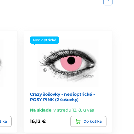
Nedioptrické
-
Crazy šošovky - nedioptrické -
POSY PINK (2 šošovky)
Na sklade
,
v stredu 12. 8. u vás
16,12 €
šíka
Do košíka