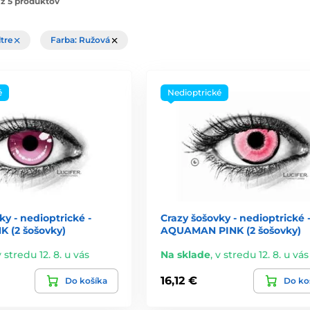
z 5 produktov
ltre
Farba: Ružová
é
Nedioptrické
ky - nedioptrické -
Crazy šošovky - nedioptrické 
K (2 šošovky)
AQUAMAN PINK (2 šošovky)
v stredu 12. 8. u vás
Na sklade
,
v stredu 12. 8. u vás
16,12 €
Do košíka
Do ko