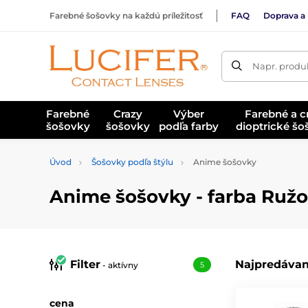
Farebné šošovky na každú príležitosť
FAQ
Doprava a 
Napr. produk
Farebné
Crazy
Výber
Farebné a c
šošovky
šošovky
podľa farby
dioptrické š
Úvod
Šošovky podľa štýlu
Anime šošovky
Anime šošovky - farba Ruž
Filter
Najpredávan
- aktívny
5
cena