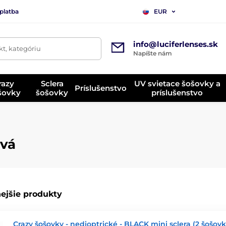
platba
EUR
info@luciferlenses.sk
t, kategóriu
Napíšte nám
razy
Sclera
UV svietace šošovky a
Príslušenstvo
ošovky
šošovky
príslušenstvo
ová
ejšie produkty
Crazy šošovky - nedioptrické - BLACK mini sclera (2 šošovk