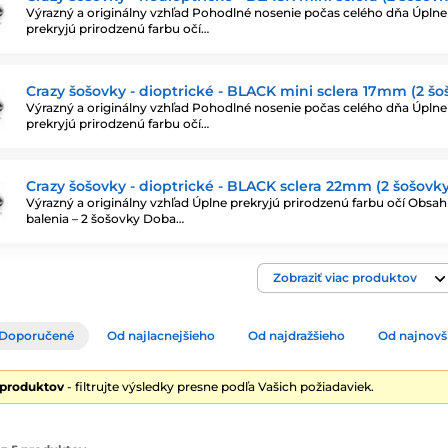
Výrazný a originálny vzhľad Pohodlné nosenie počas celého dňa Úplne
prekryjú prirodzenú farbu očí…
Crazy šošovky - dioptrické - BLACK mini sclera 17mm (2 šo
Výrazný a originálny vzhľad Pohodlné nosenie počas celého dňa Úplne
prekryjú prirodzenú farbu očí…
Crazy šošovky - dioptrické - BLACK sclera 22mm (2 šošovky
Výrazný a originálny vzhľad Úplne prekryjú prirodzenú farbu očí Obsah
balenia – 2 šošovky Doba…
Zobraziť viac produktov
Doporučené
Od najlacnejšieho
Od najdražšieho
Od najnovš
 produktov
- filtrujte výsledky presne podľa Vašich požiadaviek.