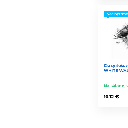
Nedioptrick
Crazy šošov
WHITE WALK
Na sklade
,
16,12 €