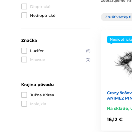
Zobrazujeme 1-5 
Dioptrické
Nedioptrické
Zrušiť všetky fi
Nedioptrick
Značka
Lucifer
(5)
Maxvue
(0)
Krajina pôvodu
Crazy šošov
Južná Kórea
ANIME2 PIN
Malajzia
Na sklade
,
16,12 €