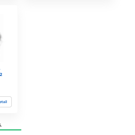
-
2
tail
.