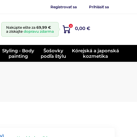
Registrovať sa
Prihlásiť sa
0
Nakúpte ešte za
69,99 €
0,00 €
a získajte
dopravu zdarma
Styling - Body
Šošovky
Kórejská a japonská
painting
podľa štýlu
kozmetika
y)