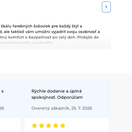
1
kálu farebných šošoviek pre každý štýl a
d, ale taktiež vám umožní vyjadriť svoju osobnosť a
ytnú komfort a bezpečnosť po celý deň. Pridajte do
tandardy kvality a pohodlia.
 s
Rýchle dodanie a úplná
spokojnosť. Odporúčam
26
Overený zákazník, 25. 7. 2026