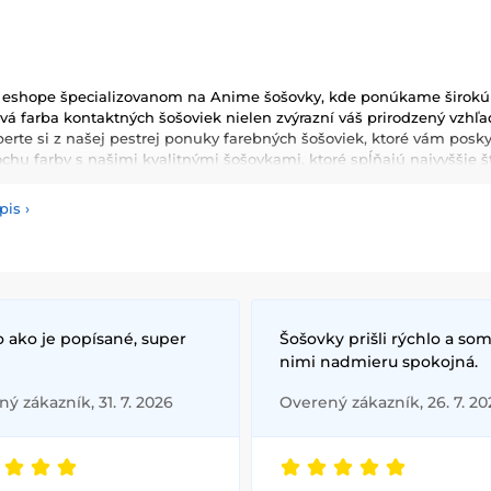
 eshope špecializovanom na Anime šošovky, kde ponúkame širokú š
žová farba kontaktných šošoviek nielen zvýrazní váš prirodzený vzhľa
berte si z našej pestrej ponuky farebných šošoviek, ktoré vám posk
rochu farby s našimi kvalitnými šošovkami, ktoré spĺňajú najvyššie š
pis
›
 ako je popísané, super
Šošovky prišli rýchlo a som
nimi nadmieru spokojná.
ý zákazník, 31. 7. 2026
Overený zákazník, 26. 7. 20