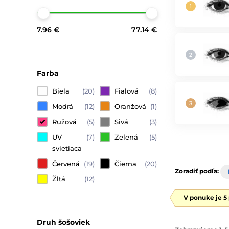
7.96 €
77.14 €
Farba
Biela
(20)
Fialová
(8)
Modrá
(12)
Oranžová
(1)
Ružová
(5)
Sivá
(3)
UV
(7)
Zelená
(5)
svietiaca
Červená
(19)
Čierna
(20)
Zoradiť podľa:
Žltá
(12)
V ponuke je 5
Druh šošoviek