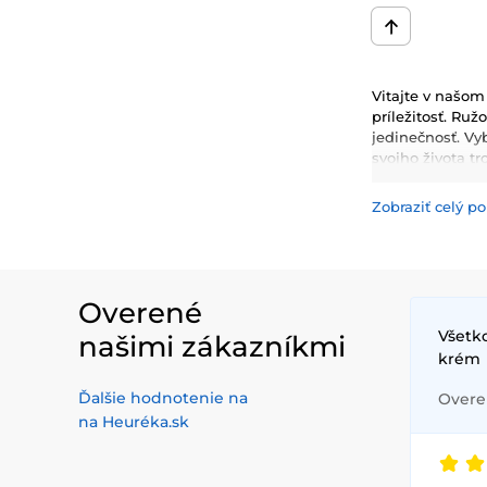
Vitajte v našom
príležitosť. Ru
jedinečnosť. Vy
svojho života t
Zobraziť celý po
Overené
Všetko
našimi zákazníkmi
krém
Ďalšie hodnotenie na
Overen
na Heuréka.sk