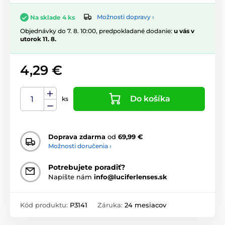
Možnosti dopravy ›
Na sklade 4 ks
Objednávky do 7. 8. 10:00, predpokladané dodanie:
u vás v
utorok 11. 8.
4,29 €
Do košíka
ks
Doprava zdarma
od
69,99 €
Možnosti doručenia ›
Potrebujete poradiť?
Napíšte nám
info@luciferlenses.sk
Kód produktu:
P3141
Záruka:
24 mesiacov