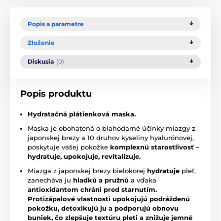
Popis a parametre
Zloženie
Diskusia
(0)
Popis produktu
Hydratačná plátienková maska.
Maska je obohatená o blahodarné účinky miazgy z
japonskej brezy a 10 druhov kyseliny hyalurónovej,
poskytuje vašej pokožke
komplexnú starostlivosť –
hydratuje, upokojuje, revitalizuje.
Miazga z japonskej brezy bielokorej
hydratuje
pleť,
zanecháva ju
hladkú a pružnú
a vďaka
antioxidantom chráni pred starnutím.
Protizápalové vlastnosti upokojujú podráždenú
pokožku, detoxikujú ju a podporujú obnovu
buniek, čo zlepšuje textúru pleti a znižuje jemné