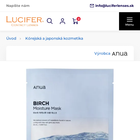
info@luciferlenses.sk
Napíšte nám
0
Menu
Úvod
Kórejská a japonská kozmetika
Výrobca