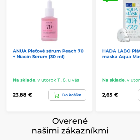
ANUA Pleťové sérum Peach 70
HADA LABO Plá
+ Niacin Serum (30 ml)
maska Aqua Mas
Na sklade
,
v utorok 11. 8. u vás
Na sklade
,
v utor
23,88 €
2,65 €
Do košíka
Overené
našimi zákazníkmi