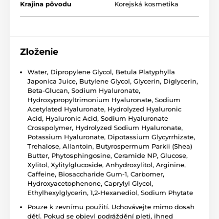
Krajina pôvodu
Korejská kosmetika
Zloženie
Water, Dipropylene Glycol, Betula Platyphylla
Japonica Juice, Butylene Glycol, Glycerin, Diglycerin,
Beta-Glucan, Sodium Hyaluronate,
Hydroxypropyltrimonium Hyaluronate, Sodium
Acetylated Hyaluronate, Hydrolyzed Hyaluronic
Acid, Hyaluronic Acid, Sodium Hyaluronate
Crosspolymer, Hydrolyzed Sodium Hyaluronate,
Potassium Hyaluronate, Dipotassium Glycyrrhizate,
Trehalose, Allantoin, Butyrospermum Parkii (Shea)
Butter, Phytosphingosine, Ceramide NP, Glucose,
Xylitol, Xylitylglucoside, Anhydroxylitol, Arginine,
Caffeine, Biosaccharide Gum-1, Carbomer,
Hydroxyacetophenone, Caprylyl Glycol,
Ethylhexylglycerin, 1,2-Hexanediol, Sodium Phytate
Pouze k zevnímu použití. Uchovávejte mimo dosah
dětí. Pokud se objeví podráždění pleti, ihned