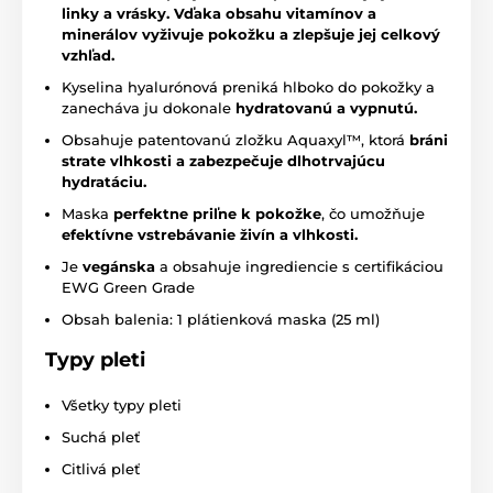
linky a vrásky. Vďaka obsahu vitamínov a
minerálov vyživuje pokožku a zlepšuje jej celkový
vzhľad.
Kyselina hyalurónová preniká hlboko do pokožky a
zanecháva ju dokonale
hydratovanú a vypnutú.
Obsahuje patentovanú zložku Aquaxyl™, ktorá
bráni
strate vlhkosti a zabezpečuje dlhotrvajúcu
hydratáciu.
Maska
perfektne priľne k pokožke
, čo umožňuje
efektívne vstrebávanie živín a vlhkosti.
Je
vegánska
a obsahuje ingrediencie s certifikáciou
EWG Green Grade
Obsah balenia: 1 plátienková maska (25 ml)
Typy pleti
Všetky typy pleti
Suchá pleť
Citlivá pleť