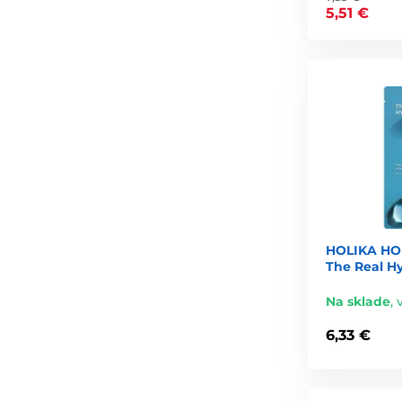
5,51 €
Ako používať plátenkové masky p
Najlepšie fungujú v rámci týchto krokov:
Dôkladné čistenie pleti
(ideálne dvojfázové).
Tonikum alebo esencia
, ktoré pripravia pleť na vstreb
Aplikácia masky
— priliehavo, bez vzduchových bubli
Nechať pôsobiť 10–20 minút
, nie dlhšie ako odporúč
Zvyšky séra vmasírovať
do tváre, krku aj dekoltu.
HOLIKA HO
The Real H
Uzavrieť starostlivosť krémom
.
Príliš dlhá aplikácia môže viesť k tomu, že maska začne
Na sklade
,
6,33 €
Ako často plátenkové masky pou
Kórejsky orientovaný prístup: používanie každý deň je v