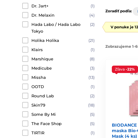
Prilnie k pokožke ako „druhá koža“ a distribuuje séru
Dr. Jart+
(1)
Zoradiť podľa:
Hydrogel
Dr. Melaxin
(4)
Hada Labo / Hada Labo
(2)
Gélový materiál s prirodzene chladivým a hydratačným
V ponuke je 1
Tokyo
Holika Holika
(21)
Kórejské vs. japonské plátenkov
Zobrazujeme 1-6
Klairs
(1)
Marshique
(8)
⭐
Kórejské masky
Medicube
(3)
Zľava
-22%
Zameriavajú sa na
hydratáciu, rozjasnenie a rýchly v
Missha
(13)
Obsahujú moderné aktívne látky: kyselinu hyalurónovú
OOTD
(1)
Často podporujú efekt „glass skin“ — hladkej, žiarivej
Round Lab
(2)
⭐
Japonské masky
Skin79
(18)
Some By Mi
(5)
Uprednostňujú
jemnosť, rovnováhu a dlhodobú ha
The Face Shop
(5)
BIODANCE H
Využívajú tradičné prírodné zložky: ryžový extrakt, m
maska Bio-
TIRTIR
(1)
Mask (4 ks)