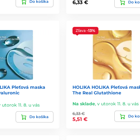
Do košíka
6,33 €
Do ko
re najlepšie výsledky
Zľava
-13%
ávanie.
niek.
a výrobca.
LIKA Pleťová maska
HOLIKA HOLIKA Pleťová mas
yaluronic
The Real Glutathione
Na sklade
,
v utorok 11. 8. u vás
 vysychať a odvádzať vlhkosť späť z pokožky.
v utorok 11. 8. u vás
6,33 €
Do ko
Do košíka
5,51 €
žívať
 poriadku.