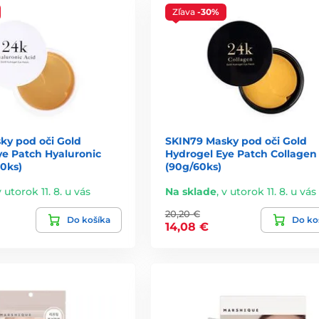
Zľava
-30%
masky týždenne
.
najlepšie
ky pod oči Gold
SKIN79 Masky pod oči Gold
ye Patch Hyaluronic
Hydrogel Eye Patch Collagen
60ks)
(90g/60ks)
v utorok 11. 8. u vás
Na sklade
,
v utorok 11. 8. u vás
20,20 €
Do košíka
Do ko
14,08 €
.
o pleť viditeľne osviežiť.
kú masku?