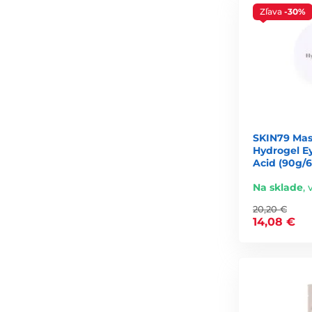
Japonský prístup: skôr vyvážený — 2 až 3-krát týždenne.
Zľava
-30%
Najpraktickejšie riešenie pre väčšinu typov pleti je
2–4 
Kedy fungujú plátenkové masky 
po teplej sprche alebo kúpaní,
po jemnej exfoliácii,
SKIN79 Mas
Hydrogel E
pred špeciálnou udalosťou,
Acid (90g/
po pobyte na slnku,
Na sklade
,
počas stresu alebo únavy,
20,20 €
14,08 €
keď potrebujete rýchle rozjasnenie a dávku hydratácie
Plátenková maska je jedným z najrýchlejších spôsobov, ak
Vybrať si kórejskú alebo japons