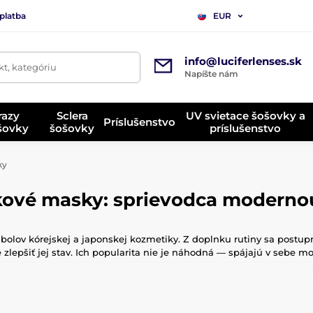
platba
EUR
info@luciferlenses.sk
t, kategóriu
Napíšte nám
razy
Sclera
UV svietace šošovky a
Príslušenstvo
ošovky
šošovky
príslušenstvo
ky
kové masky: sprievodca modernou 
lov kórejskej a japonskej kozmetiky. Z doplnku rutiny sa postupne 
e zlepšiť jej stav. Ich popularita nie je náhodná — spájajú v sebe
japonské plátenkové masky tak výnimočnými.