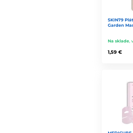
SKIN79 Plá
Garden Mask
Na sklade
,
1,59 €
MEDICUBE 4