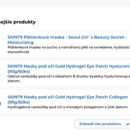
fungujú tak efektívne
ejšie produkty
pustený vysoko koncentrovaným sérom. Tým, že k pleti tesne prilie
veľa efektívnejšie. Výsledkom je lepšia absorpcia a intenzívnejší 
SKIN79 Plátienková maska - Seoul Girl´s Beauty Secret -
je maska vyrobená.
Moisturizing
Plátienková maska na suchú a namáhanú pleť na osvieženie, hydratáci
starostlivosť.
en obyčajná tkanina
SKIN79 Masky pod oči Gold Hydrogel Eye Patch Hyaluroni
(90g/60ks)
Gélové vankúšiky pod oči s obsahom 8 druhov kyseliny hyalurónovej 
zlatom.
 často používajú mimoriadne tenkú a jemnú bavlnu pre čo najkomfor
 generácie)
SKIN79 Masky pod oči Gold Hydrogel Eye Patch Collagen
(90g/60ks)
žu udržať veľké množstvo séra. Bežne sa používajú v kórejských h
Hydrogelové vankúšiky pod oči s morským kolagénom a 24K zlatom.
Zobraziť viac produktov