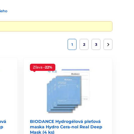
ieho
om
1
2
3
Zľava
-22%
ová
BIODANCE Hydrogélová pleťová
ep
maska Hydro Cera-nol Real Deep
Mask (4 ks)