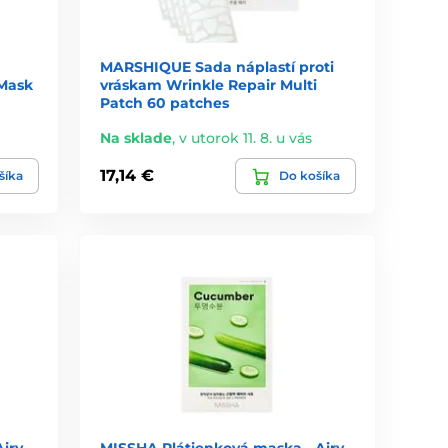
MARSHIQUE Sada náplastí proti
Mask
vráskam Wrinkle Repair Multi
Patch 60 patches
Na sklade
,
v utorok 11. 8. u vás
17,14 €
šíka
Do košíka
iry
MISSHA Plátienková maska - Airy