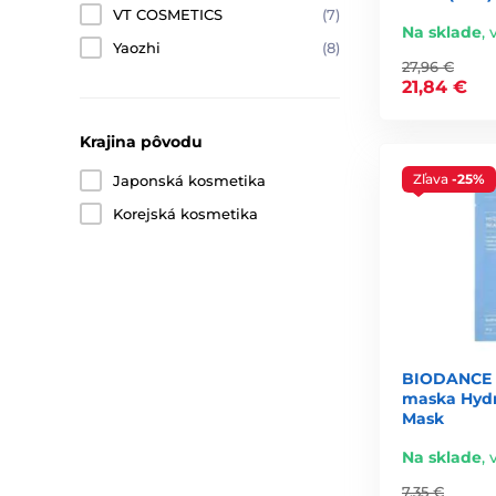
Zloženia bývajú minimalistické, jemne parfumované a
VT COSMETICS
(7)
Na sklade
,
Obe možnosti sú účinné — každá však reprezentuje inú fil
Yaozhi
(8)
27,96 €
21,84 €
Sérum: srdce každej plátenkove
Krajina pôvodu
Sérum v plátenkových maskách býva koncentrovanejšie n
Zľava
-25%
Japonská kosmetika
Medzi najčastejšie účinné látky patria:
Korejská kosmetika
kyselina hyalurónová — intenzívne hydratuje,
peptidy a kolagén — spevňujú a zlepšujú elasticitu,
niacínamid — zjednocuje tón pleti,
centella asiatica a zelený čaj — upokojujú a regeneruj
BIODANCE H
ceramidy — obnovujú kožnú bariéru,
maska Hydr
Mask
fermentované extrakty — podporujú kožný mikrobióm
Na sklade
,
Kvalitná maska obsahuje sérum, ktoré má jasne definovan
7,35 €