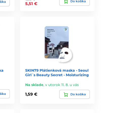
Do košíka
šíka
5,51 €
ka
SKIN79 Plátienková maska - Seoul
Girl´s Beauty Secret - Moisturizing
Na sklade
,
v utorok 11. 8. u vás
šíka
1,59 €
Do košíka