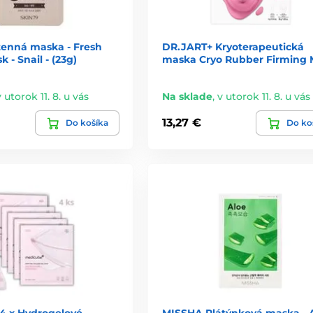
tenná maska - Fresh
DR.JART+ Kryoterapeutická
 - Snail - (23g)
maska Cryo Rubber Firming 
v utorok 11. 8. u vás
Na sklade
,
v utorok 11. 8. u vás
13,27 €
Do košíka
Do ko
 x Hydrogelové
MISSHA Plátýnková maska - A