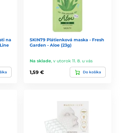
ti na
SKIN79 Plátienková maska - Fresh
Line
Garden - Aloe (23g)
Na sklade
,
v utorok 11. 8. u vás
1,59 €
šíka
Do košíka
aní. Kórejské aj japonské masky spájajú účinné látky,
 najúčinnejších krokov v starostlivosti o pleť.