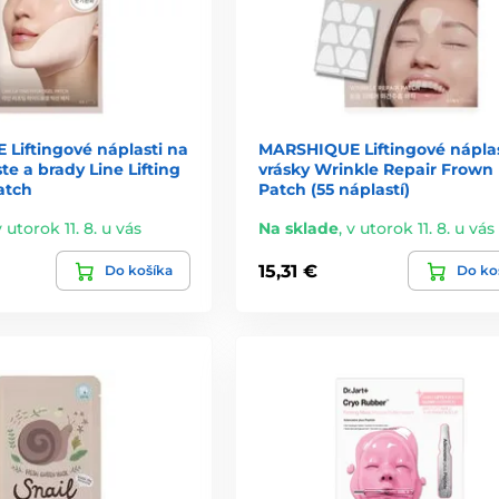
tívnych aktívnych látkach?
Liftingové náplasti na
MARSHIQUE Liftingové náplas
 parfumácie?
te a brady Line Lifting
vrásky Wrinkle Repair Frown 
atch
Patch (55 náplastí)
v utorok 11. 8. u vás
Na sklade
,
v utorok 11. 8. u vás
iný typ zážitku a výsledku.
15,31 €
Do košíka
Do ko
nej aplikácii, no skutočný rozdiel prichádza pri pravidelnom použív
 ktorý sa rýchlo stane obľúbenou súčasťou rutiny.
bre zvolená plátenková maska je jedným z najjednoduchších a zároveň