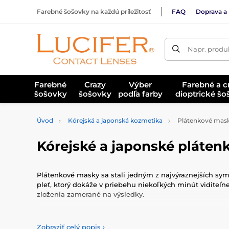
Farebné šošovky na každú príležitosť
FAQ
Doprava a 
Napr. produk
Farebné
Crazy
Výber
Farebné a c
šošovky
šošovky
podľa farby
dioptrické š
Úvod
Kórejská a japonská kozmetika
Plátenkové mas
Kórejské a japonské pláten
Plátenkové masky sa stali jedným z najvýraznejších symbo
pleť, ktorý dokáže v priebehu niekoľkých minút viditeľn
zloženia zamerané na výsledky.
Nižšie nájdete prehľad toho, čo robí práve kórejské a 
Zobraziť celý popis
›