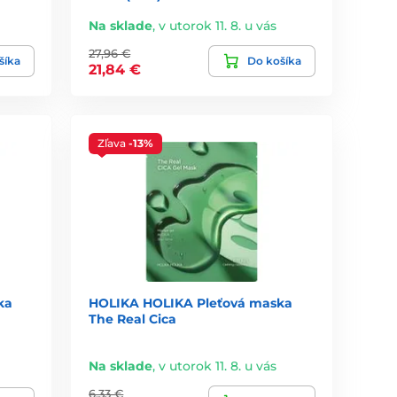
Na sklade
,
v utorok 11. 8. u vás
27,96 €
šíka
Do košíka
21,84 €
 jednorazové a nevyžadujú silné konzervanty.
Zľava
-13%
ka
HOLIKA HOLIKA Pleťová maska
The Real Cica
Na sklade
,
v utorok 11. 8. u vás
ej aplikácie.
6,33 €