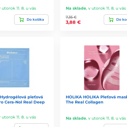
 vhodné aj pre veľmi citlivú pokožku
v utorok 11. 8. u vás
Na sklade
,
v utorok 11. 8. u vás
ozofiu starostlivosti o pleť.
7,35 €
Do košíka
Do ko
3,88 €
j masky
ež bežné séra v ampuliach. Je to možné najmä preto, že masky sú
ú,
ydrogélová pleťová
HOLIKA HOLIKA Pleťová mas
o Cera-Nol Real Deep
The Real Collagen
.
v utorok 11. 8. u vás
Na sklade
,
v utorok 11. 8. u vás
ý účel a je formulované tak, aby prinieslo výsledok už počas krátk