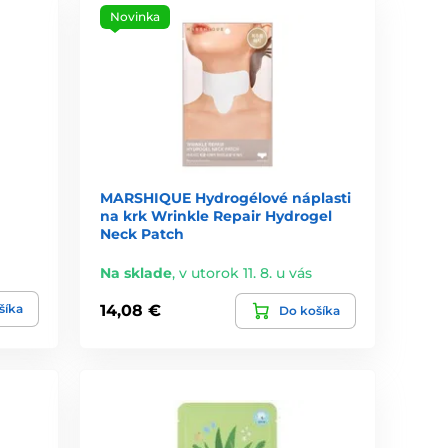
Novinka
MARSHIQUE Hydrogélové náplasti
na krk Wrinkle Repair Hydrogel
Neck Patch
Na sklade
,
v utorok 11. 8. u vás
šíka
14,08 €
Do košíka