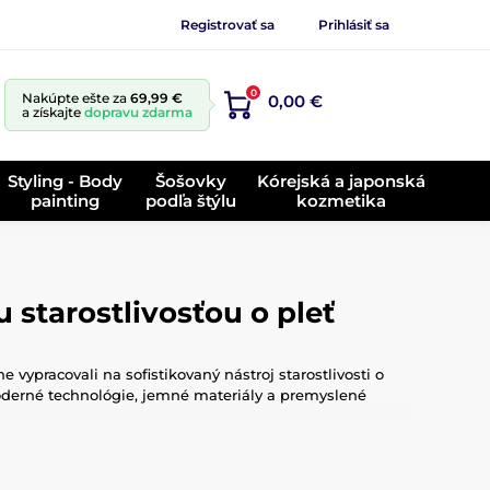
Registrovať sa
Prihlásiť sa
0
Nakúpte ešte za
69,99 €
0,00 €
a získajte
dopravu zdarma
Styling - Body
Šošovky
Kórejská a japonská
painting
podľa štýlu
kozmetika
starostlivosťou o pleť
vypracovali na sofistikovaný nástroj starostlivosti o
 moderné technológie, jemné materiály a premyslené