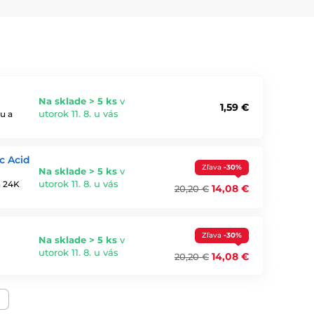
ha, vytvára okluzívne prostredie — bráni odparovaniu
účinok.
Na sklade > 5 ks
v
1,59 €
utorok 11. 8. u vás
u a
c Acid
Zľava
-30%
Na sklade > 5 ks
v
utorok 11. 8. u vás
a 24K
14,08 €
20,20 €
tnejší kontakt s pleťou.
Zľava
-30%
Na sklade > 5 ks
v
ydratačných a upokojujúcich maskách.
utorok 11. 8. u vás
14,08 €
20,20 €