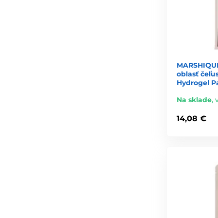
Záleží na tom, čo preferujete:
Túžite po okamžitom rozjasnení a inova
→ Vyberte si kórejské masky.
MARSHIQUE 
Hľadáte jemnosť, harmóniu a minimum
oblasť čeľus
Hydrogel P
→ Skúste japonské masky.
Na sklade
,
Obe voľby sú mimoriadne kvalitné — každá však prináša 
14,08 €
Odporúčanie na záver
Kvalitná plátenková maska dokáže pleť zlepšiť už po jed
premyslené technológie a príjemný rituál starostlivosti,
Či už hľadáte hydratáciu, zjemnenie alebo žiarivosť, do