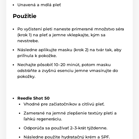
Unavená a mdlá pleť
Použitie
Po vyčistení pleti naneste primerané množstvo séra
(krok 1) na pleť a jemne vklepkajte, kým sa
nevstrebe.
Následne aplikujte masku (krok 2) na tvár tak, aby
priľnula k pokožke.
Nechajte pôsobiť 10–20 minút, potom masku
odstráňte a zvyšnú esenciu jemne vmasírujte do
pokožky.
Reedle Shot 50
Vhodné pre začiatočníkov a citlivú pleť.
Zamerané na jemné zlepšenie textúry pleti a
ľahkú regeneráciu.
Odporúča sa používať 2–3-krát týždenne.
Následne použite hydratačný krém a SPF.