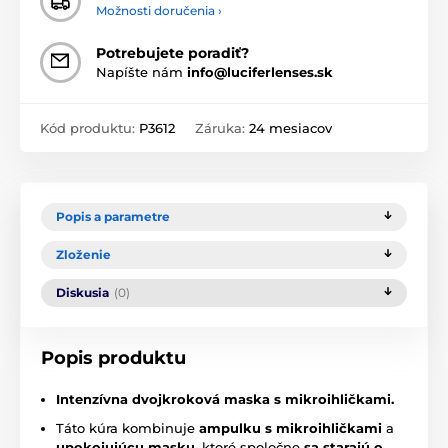
Možnosti doručenia ›
Potrebujete poradiť?
Napíšte nám
info@luciferlenses.sk
Kód produktu:
P3612
Záruka:
24 mesiacov
Popis a parametre
Zloženie
Diskusia
(0)
Popis produktu
Intenzívna dvojkroková maska s mikroihličkami.
Táto kúra kombinuje
ampulku s mikroihličkami
a
upokojujúcu masku
, ktoré spoločne
sa starajú o