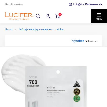
info@luciferlenses.sk
Napíšte nám
0
Menu
Úvod
Kórejská a japonská kozmetika
Výrobca