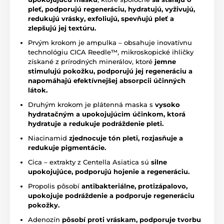
pleť, podporujú regeneráciu, hydratujú, vyživujú,
redukujú vrásky, exfoliujú, spevňujú pleť a
zlepšujú jej textúru.
Prvým krokom je ampulka – obsahuje inovatívnu
technológiu CICA Reedle™, mikroskopické ihličky
získané z prírodných minerálov, ktoré
jemne
stimulujú pokožku, podporujú jej regeneráciu a
napomáhajú efektívnejšej absorpcii účinných
látok.
Druhým krokom je plátenná maska s
vysoko
hydratačným a upokojujúcim účinkom, ktorá
hydratuje a redukuje podráždenie pleti.
Niacinamid
zjednocuje tón pleti, rozjasňuje a
redukuje pigmentácie.
Cica – extrakty z Centella Asiatica sú
silne
upokojujúce, podporujú hojenie a regeneráciu.
Propolis pôsobí
antibakteriálne, protizápalovo,
upokojuje podráždenie a podporuje regeneráciu
pokožky.
Adenozín
pôsobí proti vráskam,
podporuje tvorbu