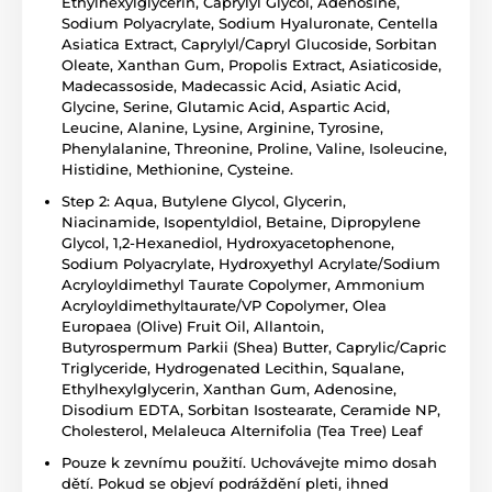
Ethylhexylglycerin, Caprylyl Glycol, Adenosine,
Sodium Polyacrylate, Sodium Hyaluronate, Centella
Asiatica Extract, Caprylyl/Capryl Glucoside, Sorbitan
Oleate, Xanthan Gum, Propolis Extract, Asiaticoside,
Madecassoside, Madecassic Acid, Asiatic Acid,
Glycine, Serine, Glutamic Acid, Aspartic Acid,
Leucine, Alanine, Lysine, Arginine, Tyrosine,
Phenylalanine, Threonine, Proline, Valine, Isoleucine,
Histidine, Methionine, Cysteine.
Step 2: Aqua, Butylene Glycol, Glycerin,
Niacinamide, Isopentyldiol, Betaine, Dipropylene
Glycol, 1,2-Hexanediol, Hydroxyacetophenone,
Sodium Polyacrylate, Hydroxyethyl Acrylate/Sodium
Acryloyldimethyl Taurate Copolymer, Ammonium
Acryloyldimethyltaurate/VP Copolymer, Olea
Europaea (Olive) Fruit Oil, Allantoin,
Butyrospermum Parkii (Shea) Butter, Caprylic/Capric
Triglyceride, Hydrogenated Lecithin, Squalane,
Ethylhexylglycerin, Xanthan Gum, Adenosine,
Disodium EDTA, Sorbitan Isostearate, Ceramide NP,
Cholesterol, Melaleuca Alternifolia (Tea Tree) Leaf
Pouze k zevnímu použití. Uchovávejte mimo dosah
dětí. Pokud se objeví podráždění pleti, ihned