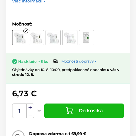
Viac informácií ›
Možnosť:
Možnosti dopravy ›
Na sklade > 5 ks
Objednávky do 10. 8. 10:00, predpokladané dodanie:
u vás v
stredu 12. 8.
6,73 €
Do košíka
ks
Doprava zdarma
od
69,99 €