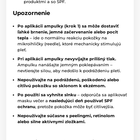
produktmi a so SPF.
Upozornenie
Po aplikácii ampulky (krok 1) sa môže dostaviť
ľahké brnenie, jemné začervenanie alebo pocit
tepla
– ide o normálnu reakciu pokožky na
mikroihličky (reedle), ktoré mechanicky stimulujú
pleť.
Pri aplikácii ampulky nevyvíjajte prílišný tlak.
Ampulku nanášajte jemným poklepávaním –
nevtierajte silou, aby nedošlo k podráždeniu pleti.
Nepoužívajte na podráždenú, poškodenú alebo
citlivú pokožku so sklonom k ekzémom.
Po použití sa vyhnite slnku
– odporúča sa aplikovať
masku večer a
nasledujúci deň používať SPF
ochranu
, pretože pokožka môže byť citlivejšia.
Nepoužívajte súčasne s peelingmi, retinolom
alebo silne aktívnymi zložkami.