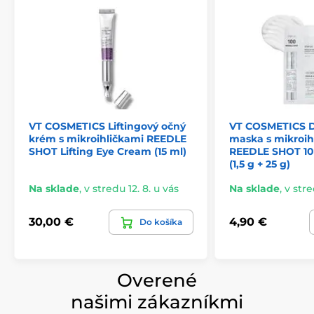
VT COSMETICS Liftingový očný
VT COSMETICS D
krém s mikroihličkami REEDLE
maska s mikroih
SHOT Lifting Eye Cream (15 ml)
REEDLE SHOT 10
(1,5 g + 25 g)
Na sklade
,
v stredu 12. 8. u vás
Na sklade
,
v stre
30,00 €
4,90 €
Do košíka
Overené
našimi zákazníkmi