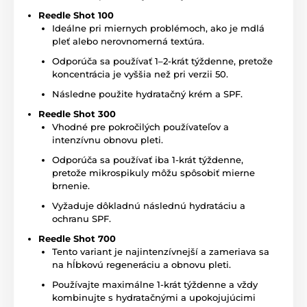
Reedle Shot 100
Ideálne pri miernych problémoch, ako je mdlá
pleť alebo nerovnomerná textúra.
Odporúča sa používať 1–2-krát týždenne, pretože
koncentrácia je vyššia než pri verzii 50.
Následne použite hydratačný krém a SPF.
Reedle Shot 300
Vhodné pre pokročilých používateľov a
intenzívnu obnovu pleti.
Odporúča sa používať iba 1-krát týždenne,
pretože mikrospikuly môžu spôsobiť mierne
brnenie.
Vyžaduje dôkladnú následnú hydratáciu a
ochranu SPF.
Reedle Shot 700
Tento variant je najintenzívnejší a zameriava sa
na hĺbkovú regeneráciu a obnovu pleti.
Používajte maximálne 1-krát týždenne a vždy
kombinujte s hydratačnými a upokojujúcimi