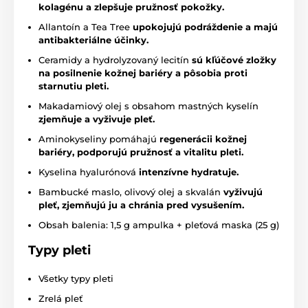
kolagénu a zlepšuje pružnosť pokožky.
Allantoín a Tea Tree
upokojujú podráždenie a majú
antibakteriálne účinky.
Ceramidy a hydrolyzovaný lecitín
sú kľúčové zložky
na posilnenie kožnej bariéry a pôsobia proti
starnutiu pleti.
Makadamiový olej s obsahom mastných kyselín
zjemňuje a vyživuje pleť.
Aminokyseliny pomáhajú
regenerácii kožnej
bariéry, podporujú pružnosť a vitalitu pleti.
Kyselina hyalurónová
intenzívne hydratuje.
Bambucké maslo, olivový olej a skvalán
vyživujú
pleť, zjemňujú ju a chránia pred vysušením.
Obsah balenia: 1,5 g ampulka + pleťová maska (25 g)
Typy pleti
Všetky typy pleti
Zrelá pleť