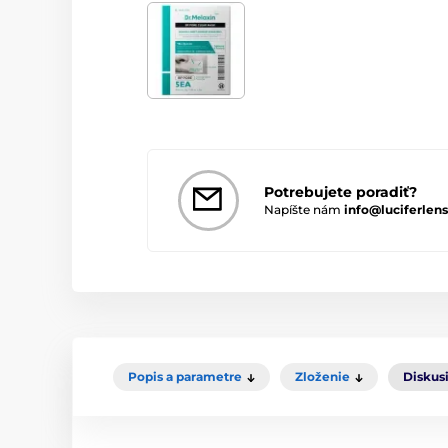
Potrebujete poradiť?
Napíšte nám
info@luciferlens
Popis a parametre
Zloženie
Diskus