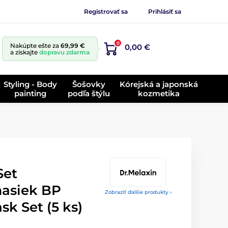
Registrovať sa
Prihlásiť sa
0
Nakúpte ešte za
69,99 €
0,00 €
a získajte
dopravu zdarma
Styling - Body
Šošovky
Kórejská a japonská
painting
podľa štýlu
kozmetika
Set
asiek BP
Zobraziť ďalšie produkty ›
sk Set (5 ks)