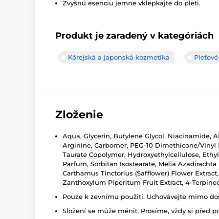
Zvyšnú esenciu jemne vklepkajte do pleti.
Produkt je zaradený v kategóriách
Kórejská a japonská kozmetika
Pleťov
Zloženie
Aqua, Glycerin, Butylene Glycol, Niacinamide, 
Arginine, Carbomer, PEG-10 Dimethicone/Vinyl
Taurate Copolymer, Hydroxyethylcellulose, Ethy
Parfum, Sorbitan Isostearate, Melia Azadirachta Fl
Carthamus Tinctorius (Safflower) Flower Extract
Zanthoxylum Piperitum Fruit Extract, 4-Terpine
Pouze k zevnímu použití. Uchovávejte mimo dosa
Složení se může měnit. Prosíme, vždy si před p