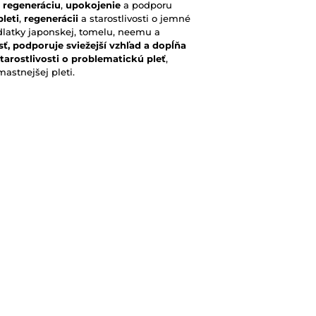
a
regeneráciu
,
upokojenie
a podporu
pleti
,
regenerácii
a starostlivosti o jemné
rídlatky japonskej, tomelu, neemu a
sť, podporuje sviežejší vzhľad a dopĺňa
tarostlivosti o problematickú pleť
,
astnejšej pleti.