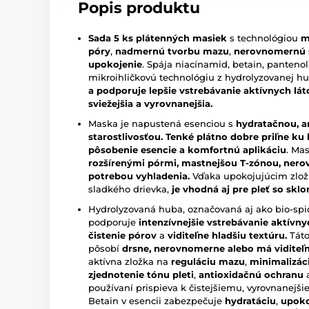
Popis produktu
Sada 5 ks plátenných masiek
s technológiou
m
póry
,
nadmernú tvorbu mazu
,
nerovnomernú š
upokojenie
. Spája niacínamid, betain, pantenol
mikroihličkovú technológiu z hydrolyzovanej hu
a podporuje lepšie vstrebávanie aktívnych lát
sviežejšia a vyrovnanejšia.
Maska je napustená esenciou s
hydratačnou, 
starostlivosťou.
Tenké plátno dobre priľne ku
pôsobenie esencie a komfortnú aplikáciu
. Ma
rozšírenými pórmi, mastnejšou T-zónou, ner
potrebou vyhladenia.
Vďaka upokojujúcim zložk
sladkého drievka,
je vhodná aj pre pleť so skl
Hydrolyzovaná huba, označovaná aj ako bio-spi
podporuje
intenzívnejšie vstrebávanie aktívny
čistenie pórov
a
viditeľne hladšiu textúru.
Táto
pôsobí
drsne, nerovnomerne alebo má viditeľn
aktívna zložka na
reguláciu mazu
,
minimalizác
zjednotenie tónu pleti
,
antioxidačnú ochranu
a
používaní prispieva k čistejšiemu, vyrovnanejš
Betain v esencii zabezpečuje
hydratáciu
,
upoko