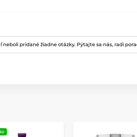
ľ neboli pridané žiadne otázky. Pýtajte sa nás, radi por
ka