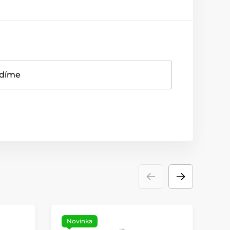
adíme
Novinka