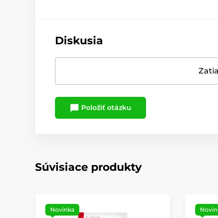
Diskusia
Zatia
Položiť otázku
Súvisiace produkty
Novinka
Novin