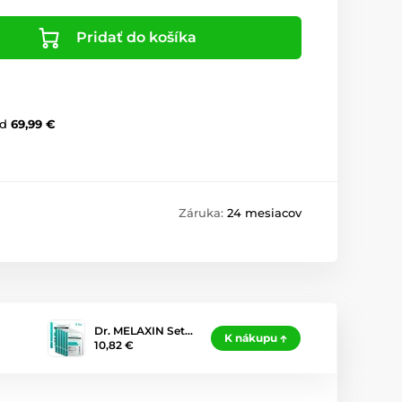
Pridať do košíka
d
69,99 €
Záruka:
24 mesiacov
Dr. MELAXIN Set…
K nákupu
10,82 €