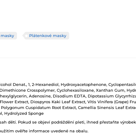
é masky
Plátenkové masky
Alcohol Denat., 1, 2-Hexanediol, Hydroxyacetophenone, Cyclopentasi
 Dimethicone Crosspolymer, Cyclohexasiloxane, Xanthan Gum, Hydr
lhexylglycerin, Adenosine, Disodium EDTA, Dipotassium Glycyrrhizat
ower Extract, Diospyros Kaki Leaf Extract, Vitis Vinifera (Grape) Frui
, Polygonum Cuspidatum Root Extract, Camellia Sinensis Leaf Extrac
ol, Hydrolyzed Sponge
h dětí. Pokud se objeví podráždění pleti, ihned přestaňte výrobek
oužitím ověřte informace uvedené na obalu.