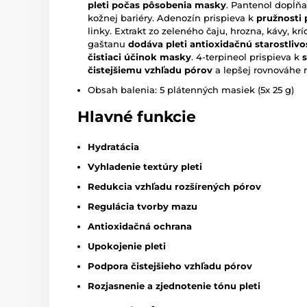
pleti počas pôsobenia masky
. Pantenol dopĺň
kožnej bariéry. Adenozín prispieva k
pružnosti 
linky. Extrakt zo zeleného čaju, hrozna, kávy, k
gaštanu
dodáva pleti antioxidačnú starostlivo
čistiaci účinok masky
. 4-terpineol prispieva k
s
čistejšiemu vzhľadu pórov
a lepšej rovnováhe m
Obsah balenia: 5 plátenných masiek (5x 25 g)
Hlavné funkcie
Hydratácia
Vyhladenie textúry pleti
Redukcia vzhľadu rozšírených pórov
Regulácia tvorby mazu
Antioxidačná ochrana
Upokojenie pleti
Podpora čistejšieho vzhľadu pórov
Rozjasnenie a zjednotenie tónu pleti