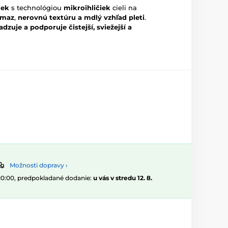
iek
s technológiou
mikroihličiek
cieli na
 maz
,
nerovnú textúru a mdlý vzhľad pleti
.
dzuje a podporuje čistejší, sviežejší a
Možnosti dopravy ›
 10:00, predpokladané dodanie:
u vás v stredu 12. 8.