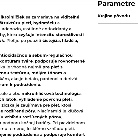
Parametre
Krajina pôvodu
ikroihličiek
sa zameriava na
viditeľné
truktúru pleti
,
hydratáciu
a
, adenozín, rastlinné antioxidanty a
by, ktorá
zvyšuje intenzitu starostlivosti
ok.
Pleť je po použití
čistejšia, hladšia,
antioxidačnou a sebum-regulačnou
 kontúram tváre
,
podporuje rovnomerné
ska je vhodná najmä
pre pleť s
ovnou textúrou, mdlým tónom a
ám, ako je betain, pantenol a derivát
onom k podráždeniu.
cule alebo
mikroihličková technológia
,
ch látok
,
vyhladenie povrchu pleti
,
 zložka je zaujímavá pre pleť, ktorá
e rozšírené póry
. Niacínamid je kľúčová
iu vzhľadu rozšírených pórov
,
 podporu kožnej bariéry. Pri pravidelnom
iemu a menej lesklému vzhľadu pleti.
jenie podráždenia a podporuje komfort