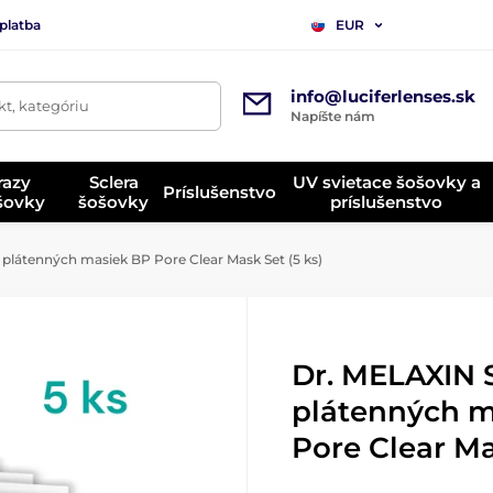
platba
EUR
info@luciferlenses.sk
t, kategóriu
Napíšte nám
razy
Sclera
UV svietace šošovky a
Príslušenstvo
ošovky
šošovky
príslušenstvo
plátenných masiek BP Pore Clear Mask Set (5 ks)
Dr. MELAXIN 
plátenných m
Pore Clear Ma