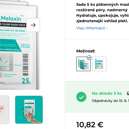
Sada 5 ks plátenných mas
rozšírené póry
,
nadmerný
Hydratuje, upokojuje, vyhla
zjednotenejší vzhľad pleti.
Viac informácií ›
Možnosť:
Na sklade 5 ks
Objednávky do 10. 8.
10,82 €