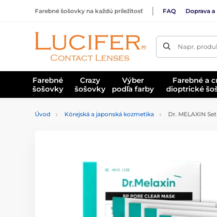
Farebné šošovky na každú príležitosť
FAQ
Doprava a 
Napr. produk
Farebné
Crazy
Výber
Farebné a c
šošovky
šošovky
podľa farby
dioptrické š
Úvod
Kórejská a japonská kozmetika
Dr. MELAXIN Set 