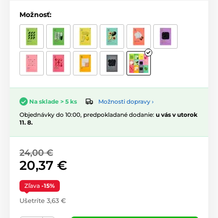
Možnosť:
Možnosti dopravy ›
Na sklade > 5 ks
Objednávky do 10:00, predpokladané dodanie:
u vás v utorok
11. 8.
24,00 €
20,37 €
Zľava
-15%
Ušetríte 3,63 €