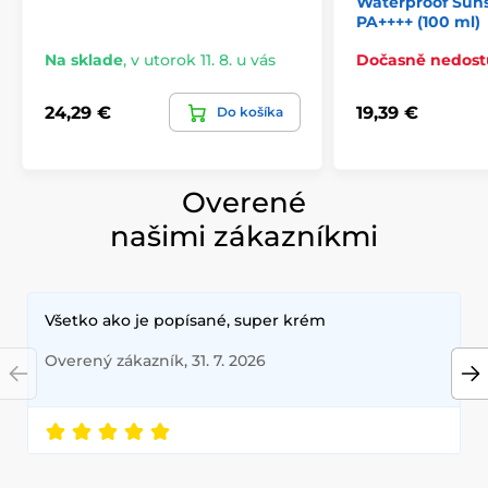
Waterproof Sun
PA++++ (100 ml)
Na sklade
,
v utorok 11. 8. u vás
Dočasně nedos
24,29 €
19,39 €
Do košíka
Overené
našimi zákazníkmi
Všetko ako je popísané, super krém
Overený zákazník, 31. 7. 2026