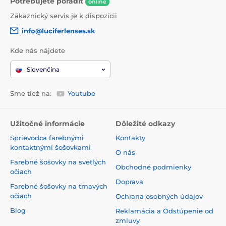
Potrebujete poradiť
online
Zákaznický servis je k dispozícii
info@luciferlenses.sk
Kde nás nájdete
Slovenčina
Sme tiež na:
Youtube
Užitočné informácie
Dôležité odkazy
Sprievodca farebnými
Kontakty
kontaktnými šošovkami
O nás
Farebné šošovky na svetlých
Obchodné podmienky
očiach
Doprava
Farebné šošovky na tmavých
očiach
Ochrana osobných údajov
Blog
Reklamácia a Odstúpenie od
zmluvy