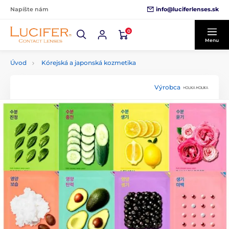
info@luciferlenses.sk
Napíšte nám
0
Menu
Úvod
Kórejská a japonská kozmetika
Výrobca