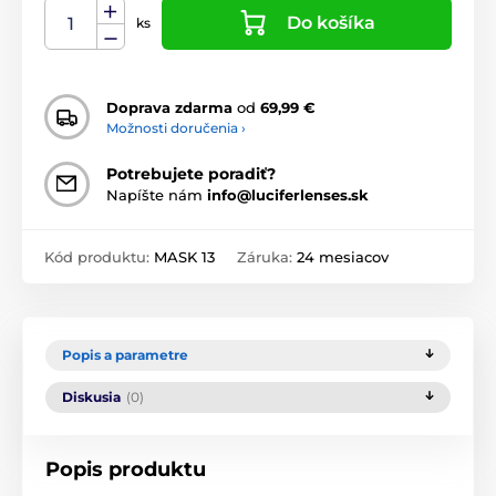
Do košíka
ks
Doprava zdarma
od
69,99 €
Možnosti doručenia ›
Potrebujete poradiť?
Napíšte nám
info@luciferlenses.sk
Kód produktu:
MASK 13
Záruka:
24 mesiacov
Popis a parametre
Diskusia
(0)
Popis produktu