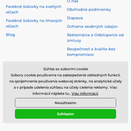
O nás
Farebné šošovky na svetlých
Obchodné podmienky
očiach
Doprava
Farebné šošovky na tmavých
očiach
Ochrana osobných údajov
Blog
Reklamácia a Odstúpenie od
zmluvy
Bezpečnosť a kvalita bez
kompromisov
Súhlas so súbormi cookie
Súbory cookie používame na zabezpečenie základných funkcií,
na spríjemnenie používania webovej stránky, na analytické účely
a v prípade udelenia súhlasu na účely cielenia reklamy. Viac
informácií nájdete tu..
Viac informácií
.
Nesúhlasím
Súhlasím
© 2026 www.luciferlenses.sk ⦁ E-shop vytvorila
SIMPLIA.cz