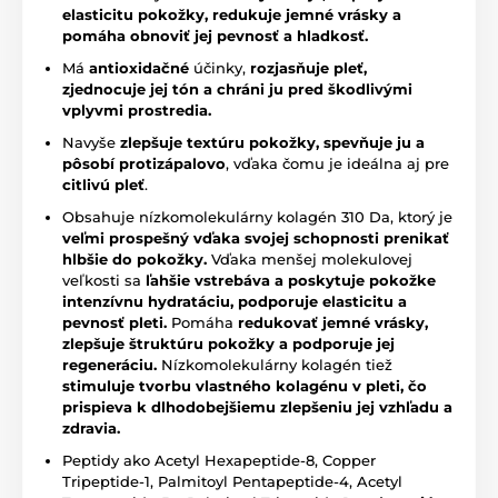
elasticitu pokožky, redukuje jemné vrásky a
pomáha obnoviť jej pevnosť a hladkosť.
Má
antioxidačné
účinky,
rozjasňuje pleť,
zjednocuje jej tón a chráni ju pred škodlivými
vplyvmi prostredia.
Navyše
zlepšuje textúru pokožky, spevňuje ju a
pôsobí protizápalovo
, vďaka čomu je ideálna aj pre
citlivú
pleť
.
Obsahuje nízkomolekulárny kolagén 310 Da, ktorý je
veľmi prospešný vďaka svojej schopnosti prenikať
hlbšie do pokožky.
Vďaka menšej molekulovej
veľkosti sa
ľahšie vstrebáva a poskytuje pokožke
intenzívnu hydratáciu, podporuje elasticitu a
pevnosť pleti.
Pomáha
redukovať jemné vrásky,
zlepšuje štruktúru pokožky a podporuje jej
regeneráciu.
Nízkomolekulárny kolagén tiež
stimuluje tvorbu vlastného kolagénu v pleti, čo
prispieva k dlhodobejšiemu zlepšeniu jej vzhľadu a
zdravia.
Peptidy ako Acetyl Hexapeptide-8, Copper
Tripeptide-1, Palmitoyl Pentapeptide-4, Acetyl