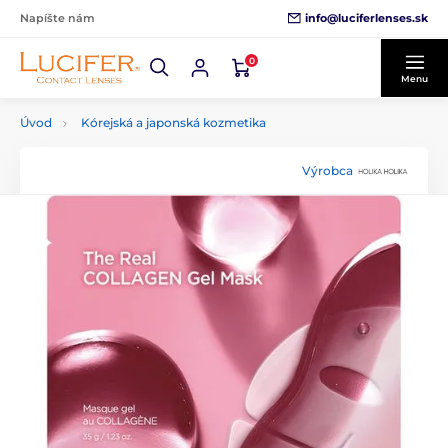
info@luciferlenses.sk
Napíšte nám
0
Menu
Úvod
Kórejská a japonská kozmetika
Výrobca