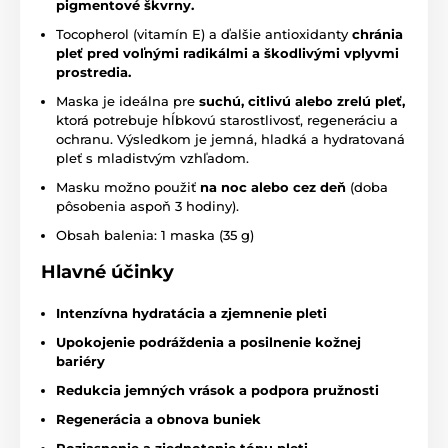
pigmentové škvrny.
Tocopherol (vitamín E) a ďalšie antioxidanty
chránia
pleť pred voľnými radikálmi a škodlivými vplyvmi
prostredia.
Maska je ideálna pre
suchú, citlivú alebo zrelú pleť,
ktorá potrebuje hĺbkovú starostlivosť, regeneráciu a
ochranu. Výsledkom je jemná, hladká a hydratovaná
pleť s mladistvým vzhľadom.
Masku možno použiť
na noc alebo cez deň
(doba
pôsobenia aspoň 3 hodiny).
Obsah balenia: 1 maska (35 g)
Hlavné účinky
Intenzívna hydratácia a zjemnenie pleti
Upokojenie podráždenia a posilnenie kožnej
bariéry
Redukcia jemných vrások a podpora pružnosti
Regenerácia a obnova buniek
Rozjasnenie a zjednotenie tónu pleti