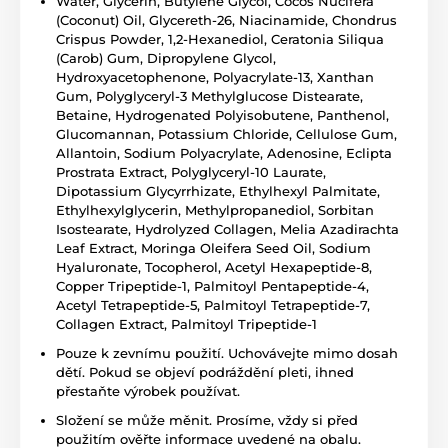
Water, Glycerin, Butylene Glycol, Cocos Nucifera
(Coconut) Oil, Glycereth-26, Niacinamide, Chondrus
Crispus Powder, 1,2-Hexanediol, Ceratonia Siliqua
(Carob) Gum, Dipropylene Glycol,
Hydroxyacetophenone, Polyacrylate-13, Xanthan
Gum, Polyglyceryl-3 Methylglucose Distearate,
Betaine, Hydrogenated Polyisobutene, Panthenol,
Glucomannan, Potassium Chloride, Cellulose Gum,
Allantoin, Sodium Polyacrylate, Adenosine, Eclipta
Prostrata Extract, Polyglyceryl-10 Laurate,
Dipotassium Glycyrrhizate, Ethylhexyl Palmitate,
Ethylhexylglycerin, Methylpropanediol, Sorbitan
Isostearate, Hydrolyzed Collagen, Melia Azadirachta
Leaf Extract, Moringa Oleifera Seed Oil, Sodium
Hyaluronate, Tocopherol, Acetyl Hexapeptide-8,
Copper Tripeptide-1, Palmitoyl Pentapeptide-4,
Acetyl Tetrapeptide-5, Palmitoyl Tetrapeptide-7,
Collagen Extract, Palmitoyl Tripeptide-1
Pouze k zevnímu použití. Uchovávejte mimo dosah
dětí. Pokud se objeví podráždění pleti, ihned
přestaňte výrobek používat.
Složení se může měnit. Prosíme, vždy si před
použitím ověřte informace uvedené na obalu.