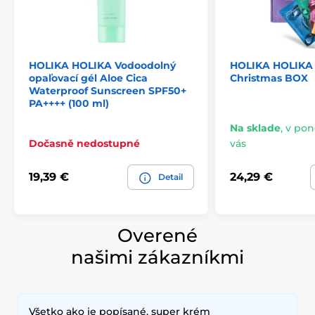
HOLIKA HOLIKA Vodoodolný
HOLIKA HOLIKA 
opaľovací gél Aloe Cica
Christmas BOX
Waterproof Sunscreen SPF50+
PA++++ (100 ml)
Na sklade
,
v pond
Dočasně nedostupné
vás
19,39 €
24,29 €
Detail
Overené
našimi zákazníkmi
Všetko ako je popísané, super krém