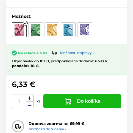
Možnosť:
Možnosti dopravy ›
Na sklade > 5 ks
Objednávky do 10:00, predpokladané dodanie:
u vás v
pondelok 10. 8.
6,33 €
Do košíka
ks
Doprava zdarma
od
69,99 €
Možnosti doručenia ›