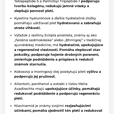
Tetrapeptide-5 a Palmitoyl Tripeptide-1
podporujú
tvorbu kolagénu, redukujú jemné vrásky a
zlepšujú pevnosť pleti.
Kyselina hyalurónová a ďalšie hydratačné zložky
pomáhajú udržiavať pleť
hydratovanú a zabraňujú
strate vlhkosti.
Výťažok z rastliny Eclipta prostrata, známy aj ako
„falošná sedmokráska“ alebo „Bhringraj“ v tradičnej
ajurvédskej medicíne, má
hydratačné, upokojujúce
a regeneračné vlastnosti. Pomáha zlepšovať stav
pokožky, podporuje hojenie drobných poranení,
zmierňuje podráždenie a prispieva k redukcii
známok starnutia.
Kokosový a moringový olej poskytujú pleti
výživu a
podporujú jej pružnosť.
Allantoín, panthenol a extrakt z listov Melia
Azadirachta majú
upokojujúce účinky, pomáhajú
redukovať podráždenie a podporujú regeneráciu
pleti.
Niacínamid je známy svojimi
rozjasňujúcimi
účinkami, pomáha zjednotiť tón pleti a redukovať