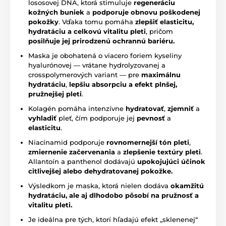
lososovej DNA, ktorá stimuluje
regeneráciu
kožných buniek
a
podporuje obnovu poškodenej
pokožky
. Vďaka tomu pomáha
zlepšiť elasticitu,
hydratáciu a celkovú vitalitu pleti
, pričom
posilňuje jej prirodzenú ochrannú bariéru.
Maska je obohatená o viacero foriem kyseliny
hyalurónovej — vrátane hydrolyzovanej a
crosspolymerových variant — pre
maximálnu
hydratáciu
,
lepšiu absorpciu a efekt plnšej,
pružnejšej pleti
.
Kolagén pomáha intenzívne
hydratovať
,
zjemniť
a
vyhladiť
pleť, čím podporuje jej
pevnosť
a
elasticitu
.
Niacínamid podporuje
rovnomernejší tón pleti
,
zmiernenie začervenania
a
zlepšenie textúry pleti
.
Allantoín a panthenol dodávajú
upokojujúci účinok
citlivejšej alebo dehydratovanej pokožke.
Výsledkom je maska, ktorá nielen dodáva
okamžitú
hydratáciu, ale aj dlhodobo pôsobí na pružnosť a
vitalitu pleti.
Je ideálna pre tých, ktorí hľadajú efekt „sklenenej“