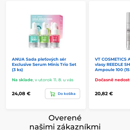
ANUA Sada pleťových sér
VT COSMETICS 
Exclusive Serum Minis Trio Set
vlasy REEDLE SH
(3 ks)
Ampoule 100 (15
Na sklade
,
v utorok 11. 8. u vás
Dočasně nedos
24,08 €
20,82 €
Do košíka
Overené
našimi zákazníkmi