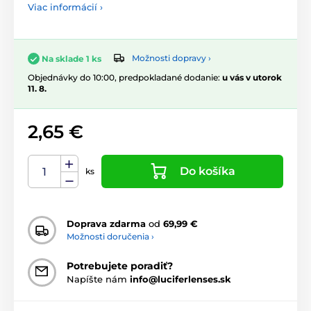
Viac informácií ›
Možnosti dopravy ›
Na sklade 1 ks
Objednávky do 10:00, predpokladané dodanie:
u vás v utorok
11. 8.
2,65 €
Do košíka
ks
Doprava zdarma
od
69,99 €
Možnosti doručenia ›
Potrebujete poradiť?
Napíšte nám
info@luciferlenses.sk