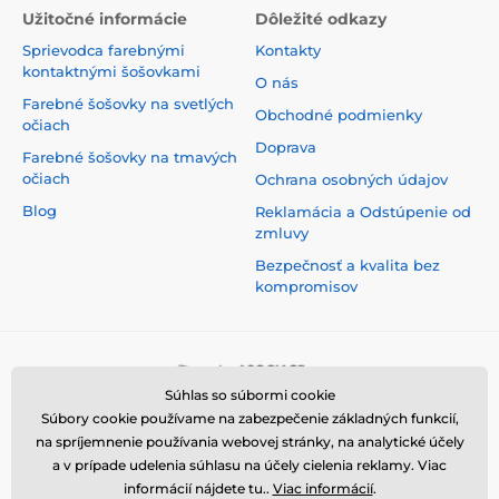
Užitočné informácie
Dôležité odkazy
Sprievodca farebnými
Kontakty
kontaktnými šošovkami
O nás
Farebné šošovky na svetlých
Obchodné podmienky
očiach
Doprava
Farebné šošovky na tmavých
očiach
Ochrana osobných údajov
Blog
Reklamácia a Odstúpenie od
zmluvy
Bezpečnosť a kvalita bez
kompromisov
Súhlas so súbormi cookie
Súbory cookie používame na zabezpečenie základných funkcií,
na spríjemnenie používania webovej stránky, na analytické účely
a v prípade udelenia súhlasu na účely cielenia reklamy. Viac
informácií nájdete tu..
Viac informácií
.