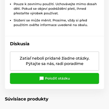
Pouze k zevnímu použití. Uchovávejte mimo dosah
dětí. Pokud se objeví podráždění pleti, ihned
přestaňte výrobek používat.
Složení se může měnit. Prosíme, vždy si před
použitím ověřte informace uvedené na obalu.
Diskusia
Zatiaľ neboli pridané žiadne otázky.
Pýtajte sa nás, radi poradíme
Položiť otázku
Súvisiace produkty