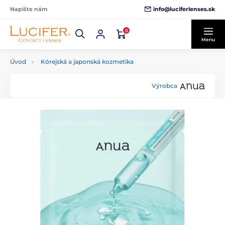
info@luciferlenses.sk
Napíšte nám
0
Menu
Úvod
Kórejská a japonská kozmetika
Výrobca