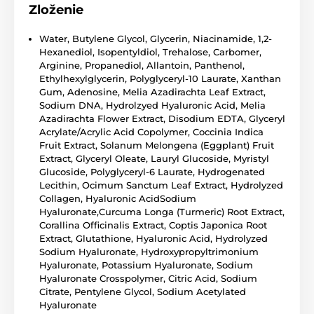
Zloženie
Water, Butylene Glycol, Glycerin, Niacinamide, 1,2-
Hexanediol, Isopentyldiol, Trehalose, Carbomer,
Arginine, Propanediol, Allantoin, Panthenol,
Ethylhexylglycerin, Polyglyceryl-10 Laurate, Xanthan
Gum, Adenosine, Melia Azadirachta Leaf Extract,
Sodium DNA, Hydrolzyed Hyaluronic Acid, Melia
Azadirachta Flower Extract, Disodium EDTA, Glyceryl
Acrylate/Acrylic Acid Copolymer, Coccinia Indica
Fruit Extract, Solanum Melongena (Eggplant) Fruit
Extract, Glyceryl Oleate, Lauryl Glucoside, Myristyl
Glucoside, Polyglyceryl-6 Laurate, Hydrogenated
Lecithin, Ocimum Sanctum Leaf Extract, Hydrolyzed
Collagen, Hyaluronic AcidSodium
Hyaluronate,Curcuma Longa (Turmeric) Root Extract,
Corallina Officinalis Extract, Coptis Japonica Root
Extract, Glutathione, Hyaluronic Acid, Hydrolyzed
Sodium Hyaluronate, Hydroxypropyltrimonium
Hyaluronate, Potassium Hyaluronate, Sodium
Hyaluronate Crosspolymer, Citric Acid, Sodium
Citrate, Pentylene Glycol, Sodium Acetylated
Hyaluronate