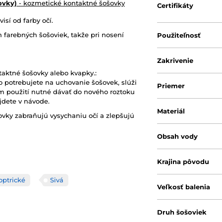
šovky)
- kozmetické kontaktné šošovky
Certifikáty
isí od farby očí.
 farebných šošoviek, takže pri nosení
Použiteľnosť
Zakrivenie
aktné šošovky alebo kvapky.:
o potrebujete na uchovanie šošovek, slúži
Priemer
om použití nutné dávať do nového roztoku
jdete v návode.
Materiál
vky zabraňujú vysychaniu očí a zlepšujú
Obsah vody
Krajina pôvodu
optrické
Sivá
Veľkosť balenia
Druh šošoviek