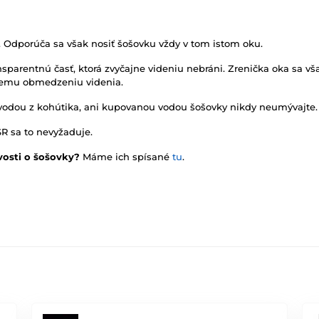
. Odporúča sa však nosiť šošovku vždy v tom istom oku.
sparentnú časť, ktorá zvyčajne videniu nebráni. Zrenička oka sa vša
rnemu obmedzeniu videnia.
vodou z kohútika, ani kupovanou vodou šošovky nikdy neumývajte.
SR sa to nevyžaduje.
vosti o šošovky?
Máme ich spísané
tu
.