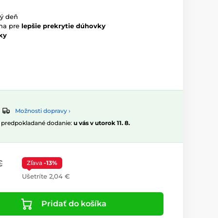
lý deň
óna pre
lepšie prekrytie dúhovky
ky
Možnosti dopravy ›
, predpokladané dodanie:
u vás v utorok 11. 8.
€
Zľava
-13%
Ušetríte 2,04 €
Pridať do košíka