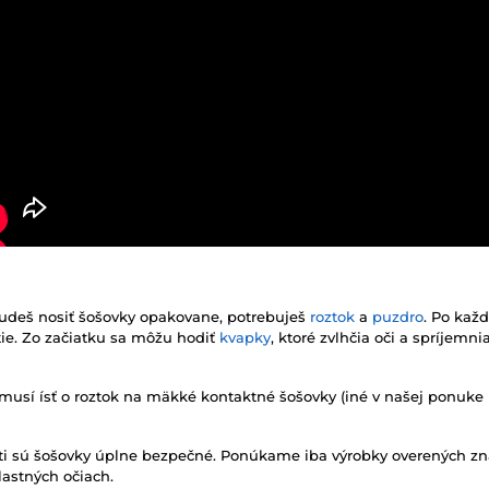
udeš nosiť šošovky opakovane, potrebuješ
roztok
a
puzdro
. Po kaž
žitie. Zo začiatku sa môžu hodiť
kvapky
, ktoré zvlhčia oči a spríjemn
 musí ísť o roztok na mäkké kontaktné šošovky (iné v našej ponuke
osti sú šošovky úplne bezpečné. Ponúkame iba výrobky overených zn
lastných očiach.