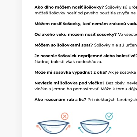
Ako dlho môžem nosiť šošovky?
Šošovky sú urče
môžeš šošovky nosiť od prvého použitia (zvyčajne 3
Môžem nosiť šošovky, keď nemám zrakovú vad
Od akého veku môžem nosiť šošovky?
Vo všeobe
Môžem so šošovkami spať?
Šošovky nie sú určen
Je nosenie šošoviek nepríjemné alebo bolestivé
žiadnej bolesti však nedochádza.
Môže mi šošovka vypadnúť z oka?
Ak je šošovka
Nevlezie mi šošovka pod viečko?
Bez obáv, nevl
viečko a jemne ho pomasírovať. Môže k tomu dôjsť
Ako rozoznám rub a líc?
Pri niektorých farebných