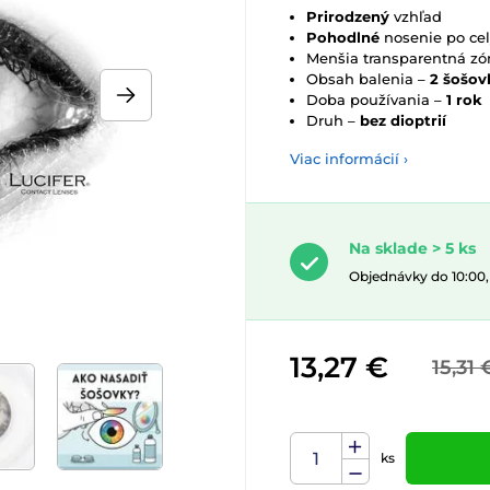
Prirodzený
vzhľad
Pohodlné
nosenie po ce
Menšia transparentná z
Obsah balenia –
2 šošov
Doba používania –
1 rok
Druh –
bez dioptrií
Viac informácií ›
Na sklade > 5 ks
Objednávky do 10:00
13,27 €
15,31 
ks