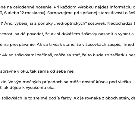
né na celodenné nosenie. Pri každom výrobku nájdeš informáciu o 
, 6 alebo 12 mesiacov). Samozrejme pri správnej starostlivosti o šoš
u?
Áno, vyberaj si z ponuky „nedioptrických“ šošoviek. Nedochádza t
cnosti sa dá povedať, že ak si dokážem šošovky nasadiť a vybrať a 
é na prespávanie. Ak sa ti však stane, že v šošovkách zaspíš, ihneď
?
Ak so šošovkami začínaš, môže sa stať, že to bude zo začiatku ne
 správne v oku, tak sama od seba nie.
ezie. Vo výnimočných prípadoch sa môže dostať kúsok pod viečko – 
, ak dôjde k vysušeniu oka.
 šošovkách je to zrejmé podľa farby. Ak je rovnaká z oboch strán, d