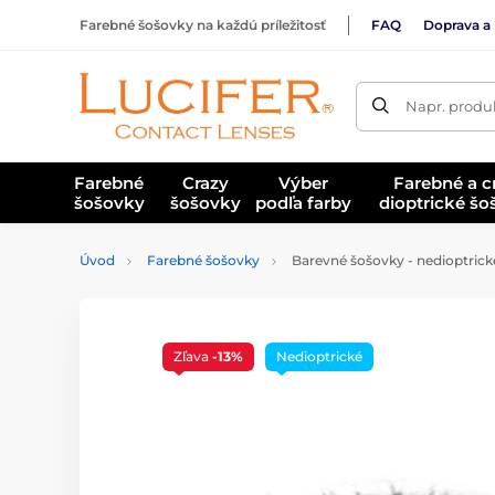
Farebné šošovky na každú príležitosť
FAQ
Doprava a 
Napr. produk
Farebné
Crazy
Výber
Farebné a c
šošovky
šošovky
podľa farby
dioptrické š
Úvod
Farebné šošovky
Barevné šošovky - nedioptrick
Zľava
-13%
Nedioptrické