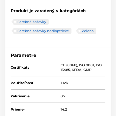
Produkt je zaradený v kategóriách
Farebné šošovky
Farebné šošovky nedioptrické
Zelená
Parametre
CE (0068)
,
ISO 9001
,
ISO
Certifikáty
13485
,
KFDA
,
GMP
Použiteľnosť
1 rok
Zakrivenie
8.7
Priemer
14.2