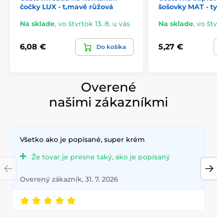
čočky LUX - t,mavě růžová
šošovky MAT - t
Na sklade
,
vo štvrtok 13. 8. u vás
Na sklade
,
vo štv
6,08 €
5,27 €
Do košíka
Overené
našimi zákazníkmi
Všetko ako je popísané, super krém
Že tovar je presne taký, ako je popísaný
Overený zákazník, 31. 7. 2026