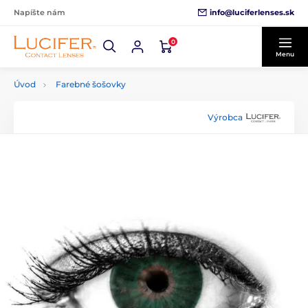
info@luciferlenses.sk
Napíšte nám
0
Menu
Úvod
Farebné šošovky
Výrobca