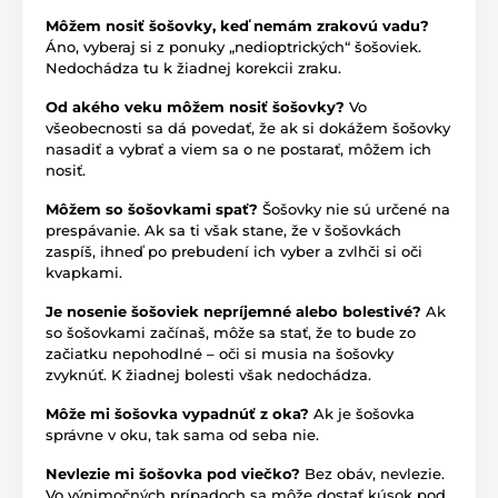
Môžem nosiť šošovky, keď nemám zrakovú vadu?
Áno, vyberaj si z ponuky „nedioptrických“ šošoviek.
Nedochádza tu k žiadnej korekcii zraku.
Od akého veku môžem nosiť šošovky?
Vo
všeobecnosti sa dá povedať, že ak si dokážem šošovky
nasadiť a vybrať a viem sa o ne postarať, môžem ich
nosiť.
Môžem so šošovkami spať?
Šošovky nie sú určené na
prespávanie. Ak sa ti však stane, že v šošovkách
zaspíš, ihneď po prebudení ich vyber a zvlhči si oči
kvapkami.
Je nosenie šošoviek nepríjemné alebo bolestivé?
Ak
so šošovkami začínaš, môže sa stať, že to bude zo
začiatku nepohodlné – oči si musia na šošovky
zvyknúť. K žiadnej bolesti však nedochádza.
Môže mi šošovka vypadnúť z oka?
Ak je šošovka
správne v oku, tak sama od seba nie.
Nevlezie mi šošovka pod viečko?
Bez obáv, nevlezie.
Vo výnimočných prípadoch sa môže dostať kúsok pod