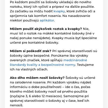
Po každom použití sa šošovky ukladajú do nového
roztoku, ktorý ich vyčistí a pripraví na ďalšie použitie.
Zo začiatku sa môžu hodiť
kvapky
, ktoré zvlhčia oči a
spríjemnia tak komfort nosenia. Na nasadzovanie
niektorí používajú
aplikátor
.
Môžem použiť akýkoľvek roztok a kvapky?
Nie,
musí ísť o roztok na mäkké kontaktné šošovky (iné v
našej ponuke nenájdete). Kvapky musia byť špeciálne
určené pre kontaktné šošovky.
Môžem si poškodiť zrak?
Pri správnej starostlivosti sú
šošovky úplne bezpečné. Ponúkame iba výrobky
overených značiek, ktoré spĺňajú
medzinárodné
štandardy kvality a bezpečnostné normy
. Testujeme
ich na vlastných očiach.
Ako dlho môžem nosiť šošovky?
Šošovky sú určené
na celodenné nosenie. Pri každom výrobku nájdeš
informáciu o dobe použiteľnosti – ide o čas, počas
ktorého môžeš šošovky nosiť od prvého použitia
(zvyčajne 3, 6 alebo 12 mesiacov). Samozrejme pri
správnej starostlivosti o šošovky aj v čase, keď ich
nenosíš.