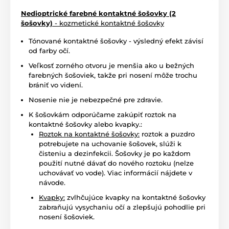
Nedioptrické farebné kontaktné šošovky (2
šošovky)
- kozmetické kontaktné šošovky
Tónované kontaktné šošovky - výsledný efekt závisí
od farby očí.
Veľkosť zorného otvoru je menšia ako u bežných
farebných šošoviek, takže pri nosení môže trochu
brániť vo videní.
Nosenie nie je nebezpečné pre zdravie.
K šošovkám odporúčame zakúpiť roztok na
kontaktné šošovky alebo kvapky.:
Roztok na kontaktné šošovky:
roztok a puzdro
potrebujete na uchovanie šošovek, slúži k
čisteniu a dezinfekcii. Šošovky je po každom
použití nutné dávať do nového roztoku (nelze
uchovávať vo vode). Viac informácií nájdete v
návode.
Kvapky:
zvlhčujúce kvapky na kontaktné šošovky
zabraňujú vysychaniu očí a zlepšujú pohodlie pri
nosení šošoviek.