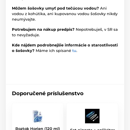
Môžem šošovky umyť pod tečúcou vodou?
Ani
vodou z kohútika, ani kupovanou vodou šošovky nikdy
neumývajte.
Potrebujem na nákup predpis?
Nepotrebuješ, v SR sa
to nevyžaduje.
Kde nájdem podrobnejšie informácie o starostlivosti
o šošovky?
Máme ich spísané
tu
.
Doporučené príslušenstvo
Roztok Horien (120 ml)