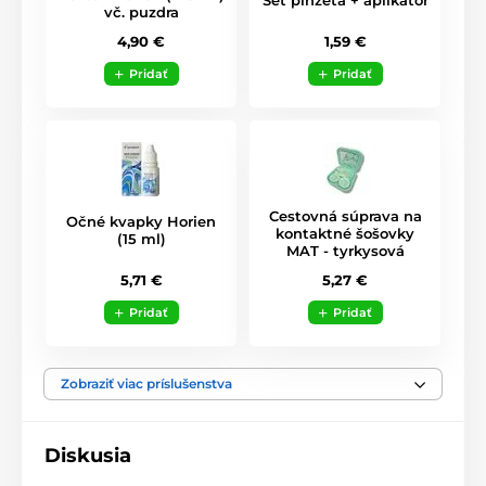
Set pinzeta + aplikátor
vč. puzdra
1,59 €
4,90 €
Pridať
Pridať
Cestovná súprava na
Očné kvapky Horien
kontaktné šošovky
(15 ml)
MAT - tyrkysová
5,71 €
5,27 €
Pridať
Pridať
Zobraziť viac príslušenstva
Diskusia