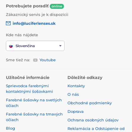
Potrebujete poradiť
online
Zákaznický servis je k dispozícii
info@luciferlenses.sk
Kde nás nájdete
Slovenčina
Sme tiež na:
Youtube
Užitočné informácie
Dôležité odkazy
Sprievodca farebnými
Kontakty
kontaktnými šošovkami
O nás
Farebné šošovky na svetlých
Obchodné podmienky
očiach
Doprava
Farebné šošovky na tmavých
očiach
Ochrana osobných údajov
Blog
Reklamácia a Odstúpenie od