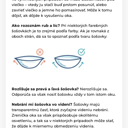
viečko – vtedy ju stačí buď prstom posunúť, alebo
zavrieť viečko a jemne ho pomasírovať. Môže k tomu
dôjsť, ak dôjde k vysušeniu oka.
Ako rozoznám rub a líc?
Pri niektorých farebných
šošovkách je to zrejmé podľa farby. Ak je rovnaká z
oboch strán, dá sa to spoznať podľa tvaru šošovky:
Rozlišuje sa pravá a ľavá šošovka?
Nerozlišuje sa.
Odporúča sa však nosiť šošovku vždy v tom istom oku.
Nebráni mi šošovka vo videní?
Šošovky majú
transparentnú časť, ktorá zvyčajne videniu nebráni.
Zrenička oka sa však prispôsobuje okolitému
osvetleniu, a tak sa v niektorých prípadoch môže stať,
že dôjde k miernemu obmedzeniu videnia.