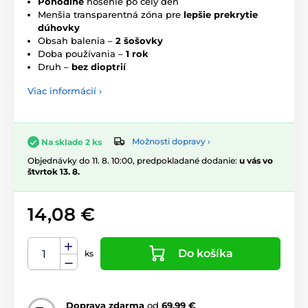
Pohodlné
nosenie po celý deň
Menšia transparentná zóna pre
lepšie prekrytie
dúhovky
Obsah balenia –
2 šošovky
Doba používania –
1 rok
Druh –
bez dioptrií
Viac informácií ›
Možnosti dopravy ›
Na sklade 2 ks
Objednávky do 11. 8. 10:00, predpokladané dodanie:
u vás vo
štvrtok 13. 8.
14,08 €
Do košíka
ks
Doprava zdarma
od
69,99 €