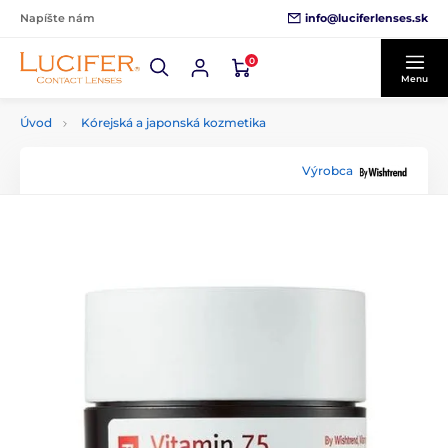
info@luciferlenses.sk
Napíšte nám
0
Menu
Úvod
Kórejská a japonská kozmetika
Výrobca