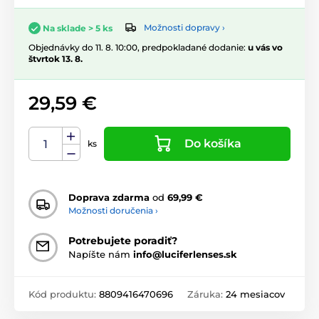
Možnosti dopravy ›
Na sklade > 5 ks
Objednávky do 11. 8. 10:00, predpokladané dodanie:
u vás vo
štvrtok 13. 8.
29,59 €
Do košíka
ks
Doprava zdarma
od
69,99 €
Možnosti doručenia ›
Potrebujete poradiť?
Napíšte nám
info@luciferlenses.sk
Kód produktu:
8809416470696
Záruka:
24 mesiacov