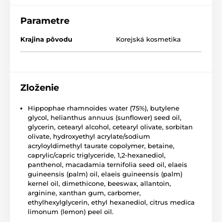
Parametre
Krajina pôvodu
Korejská kosmetika
Zloženie
Hippophae rhamnoides water (75%), butylene
glycol, helianthus annuus (sunflower) seed oil,
glycerin, cetearyl alcohol, cetearyl olivate, sorbitan
olivate, hydroxyethyl acrylate/sodium
acryloyldimethyl taurate copolymer, betaine,
caprylic/capric triglyceride, 1,2-hexanediol,
panthenol, macadamia ternifolia seed oil, elaeis
guineensis (palm) oil, elaeis guineensis (palm)
kernel oil, dimethicone, beeswax, allantoin,
arginine, xanthan gum, carbomer,
ethylhexylglycerin, ethyl hexanediol, citrus medica
limonum (lemon) peel oil.