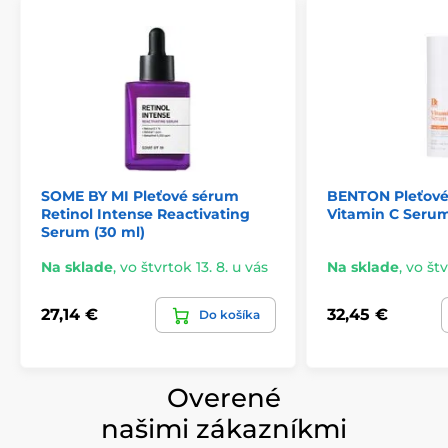
SOME BY MI Pleťové sérum
BENTON Pleťov
Retinol Intense Reactivating
Vitamin C Serum
Serum (30 ml)
Na sklade
,
vo štvrtok 13. 8. u vás
Na sklade
,
vo štv
27,14 €
32,45 €
Do košíka
Overené
našimi zákazníkmi