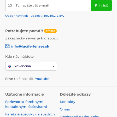
Pro‑Biome a čistenie prinášajú úľavu
Tu napíšte váš e-mail
Prihlásiť
Pre milovníkov jednoduchej, zrozumiteľnej starostlivosti
Odber noviniek - udalosti, novinky, zľavy
By Wishtrend spája výskum, spätnú väzbu komunity a
poctivé receptúry – pre účinnú a bezproblémovú
Potrebujete poradiť
starostlivosť o pleť.
offline
Zákaznický servis je k dispozícii
info@luciferlenses.sk
Kde nás nájdete
Slovenčina
Sme tiež na:
Youtube
Užitočné informácie
Dôležité odkazy
Sprievodca farebnými
Kontakty
kontaktnými šošovkami
O nás
Farebné šošovky na svetlých
Obchodné podmienky