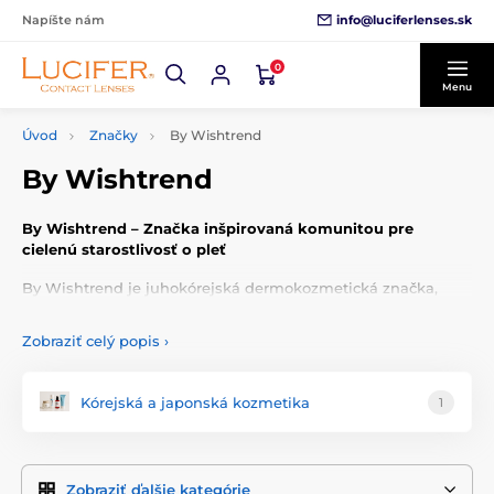
info@luciferlenses.sk
Napíšte nám
0
Menu
Úvod
Značky
By Wishtrend
By Wishtrend
By Wishtrend – Značka inšpirovaná komunitou pre
cielenú starostlivosť o pleť
By Wishtrend je juhokórejská dermokozmetická značka,
ktorá vznikla ako odpoveď na potreby globálnej komunity
Wishtrend. Jej motto „You are the standard“ (Ty si štandard)
Zobraziť celý popis
›
vyjadruje dôraz na individualitu, transparentnosť a účinnú,
no dostupnú starostlivosť.
Kórejská a japonská kozmetika
1
Filozofia značky
By Wishtrend stavia na tzv. funkčnú starostlivosť – produkty
sú jednoduché, účinné a bez zbytočných látok. Zloženia sú
Zobraziť ďalšie kategórie