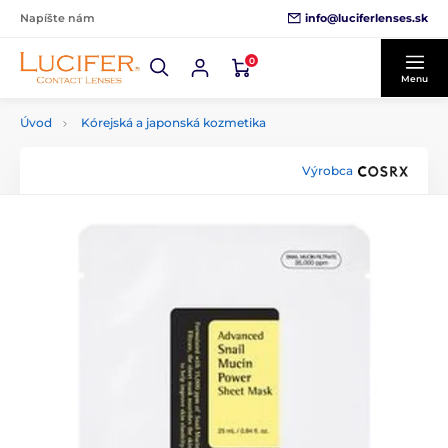
info@luciferlenses.sk
Napíšte nám
0
Menu
Úvod
Kórejská a japonská kozmetika
Výrobca