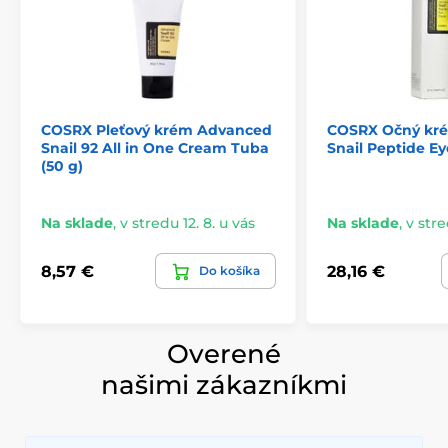
COSRX Pleťový krém Advanced
COSRX Očný kr
Snail 92 All in One Cream Tuba
Snail Peptide Ey
(50 g)
Na sklade
,
v stredu 12. 8. u vás
Na sklade
,
v stre
8,57 €
28,16 €
Do košíka
Overené
našimi zákazníkmi