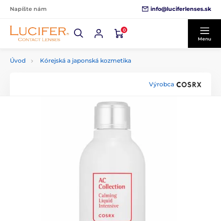
info@luciferlenses.sk
Napíšte nám
0
Menu
Úvod
Kórejská a japonská kozmetika
Výrobca