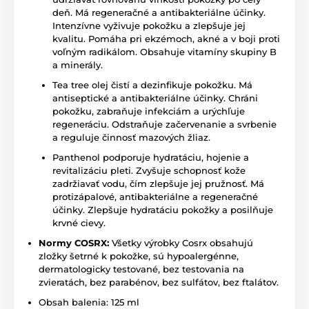
deň. Má regeneračné a antibakteriálne účinky.
Intenzívne vyživuje pokožku a zlepšuje jej
kvalitu. Pomáha pri ekzémoch, akné a v boji proti
voľným radikálom. Obsahuje vitamíny skupiny B
a minerály.
Tea tree olej čistí a dezinfikuje pokožku. Má
antiseptické a antibakteriálne účinky. Chráni
pokožku, zabraňuje infekciám a urýchľuje
regeneráciu. Odstraňuje začervenanie a svrbenie
a reguluje činnosť mazových žliaz.
Panthenol podporuje hydratáciu, hojenie a
revitalizáciu pleti. Zvyšuje schopnosť kože
zadržiavať vodu, čím zlepšuje jej pružnosť. Má
protizápalové, antibakteriálne a regeneračné
účinky. Zlepšuje hydratáciu pokožky a posilňuje
krvné cievy.
Normy COSRX:
Všetky výrobky Cosrx obsahujú
zložky šetrné k pokožke, sú hypoalergénne,
dermatologicky testované, bez testovania na
zvieratách, bez parabénov, bez sulfátov, bez ftalátov.
Obsah balenia: 125 ml