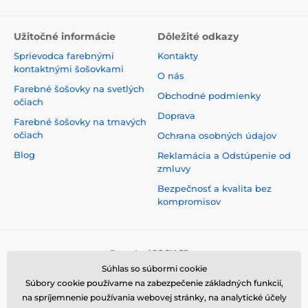
Užitočné informácie
Dôležité odkazy
Sprievodca farebnými
Kontakty
kontaktnými šošovkami
O nás
Farebné šošovky na svetlých
Obchodné podmienky
očiach
Doprava
Farebné šošovky na tmavých
očiach
Ochrana osobných údajov
Blog
Reklamácia a Odstúpenie od
zmluvy
Bezpečnosť a kvalita bez
kompromisov
Súhlas so súbormi cookie
Súbory cookie používame na zabezpečenie základných funkcií,
na spríjemnenie používania webovej stránky, na analytické účely