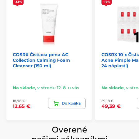
-33%
-17%
COSRX Čistiaca pena AC
COSRX 10 x Čisti
Collection Calming Foam
Acne Pimple Mas
Cleanser (150 ml)
24 náplastí)
Na sklade
,
v stredu 12. 8. u vás
Na sklade
,
v stre
18,98 €
59,18 €
Do košíka
12,65 €
49,39 €
Overené