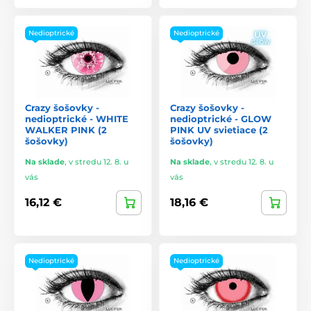
Nedioptrické
Nedioptrické
Crazy šošovky -
Crazy šošovky -
nedioptrické - WHITE
nedioptrické - GLOW
WALKER PINK (2
PINK UV svietiace (2
šošovky)
šošovky)
Na sklade
,
v stredu 12. 8. u
Na sklade
,
v stredu 12. 8. u
vás
vás
16,12 €
18,16 €
Nedioptrické
Nedioptrické