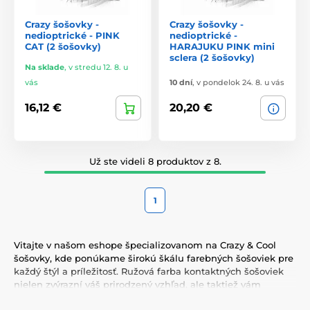
Crazy šošovky -
Crazy šošovky -
nedioptrické - PINK
nedioptrické -
CAT (2 šošovky)
HARAJUKU PINK mini
sclera (2 šošovky)
Na sklade
,
v stredu 12. 8. u
vás
10 dní
,
v pondelok 24. 8. u vás
16,12 €
20,20 €
Už ste videli 8 produktov z 8.
1
Vitajte v našom eshope špecializovanom na Crazy & Cool
šošovky, kde ponúkame širokú škálu farebných šošoviek pre
každý štýl a príležitosť. Ružová farba kontaktných šošoviek
nielen zvýrazní váš prirodzený vzhľad, ale taktiež vám
umožní vyjadriť svoju osobnosť a jedinečnosť. Vyberte si z