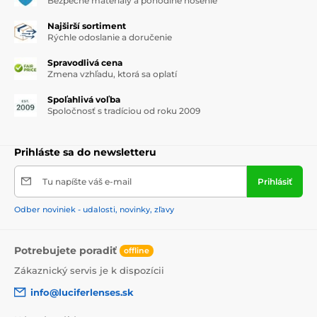
Bezpečné materiály a pohodlné nosenie
Najširší sortiment
Rýchle odoslanie a doručenie
Spravodlivá cena
Zmena vzhľadu, ktorá sa oplatí
Spoľahlivá voľba
Spoločnosť s tradíciou od roku 2009
Prihláste sa do newsletteru
Tu napíšte váš e-mail
Prihlásiť
Odber noviniek - udalosti, novinky, zľavy
Potrebujete poradiť
offline
Zákaznický servis je k dispozícii
info@luciferlenses.sk