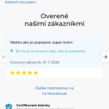
našej pestrej ponuky farebných šošoviek, ktoré vám
Zobraziť celý popis
›
poskytnú komfort a bezpečnosť po celý deň. Pridajte do
svojho života trochu farby s našimi kvalitnými šošovkami,
ktoré spĺňajú najvyššie štandardy kvality a pohodlia.
Overené
našimi zákazníkmi
Všetko ako je popísané, super krém
Že tovar je presne taký, ako je popísaný
Overený zákazník, 31. 7. 2026
Ďalšie hodnotenie na
na Heuréka.sk
Certifikované šošovky