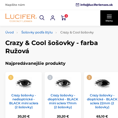
info@luciferlenses.sk
Napíšte nám
0
Menu
Úvod
Šošovky podľa štýlu
Crazy & Cool šošovky
Crazy & Cool šošovky - farba
Ružová
Najpredávanejšie produkty
Crazy šošovky -
Crazy šošovky -
Crazy šošovky -
nedioptrické -
dioptrické - BLACK
dioptrické - BLACK
BLACK mini sclera
mini sclera 17mm
sclera 22mm (2
(2 šošovky)
(2 šošovky)
šošovky)
20,20 €
20,20 €
65,10 €