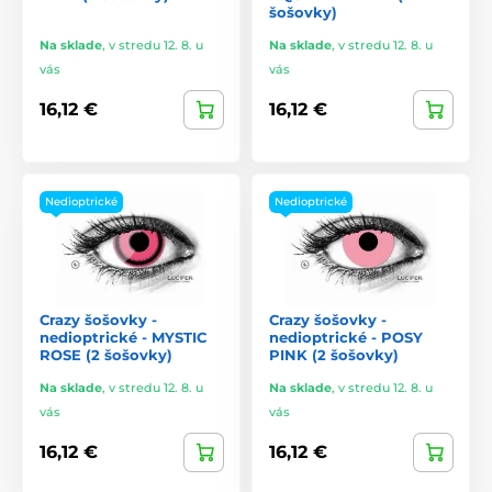
šošovky)
Na sklade
,
v stredu 12. 8. u
Na sklade
,
v stredu 12. 8. u
vás
vás
16,12 €
16,12 €
Nedioptrické
Nedioptrické
Crazy šošovky -
Crazy šošovky -
nedioptrické - MYSTIC
nedioptrické - POSY
ROSE (2 šošovky)
PINK (2 šošovky)
Na sklade
,
v stredu 12. 8. u
Na sklade
,
v stredu 12. 8. u
vás
vás
16,12 €
16,12 €