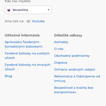
Kde nás nájdete
Slovenčina
Sme tiež na:
Youtube
Užitočné informácie
Dôležité odkazy
Sprievodca farebnými
Kontakty
kontaktnými šošovkami
O nás
Farebné šošovky na svetlých
Obchodné podmienky
očiach
Doprava
Farebné šošovky na tmavých
očiach
Ochrana osobných údajov
Blog
Reklamácia a Odstúpenie od
zmluvy
Bezpečnosť a kvalita bez
kompromisov