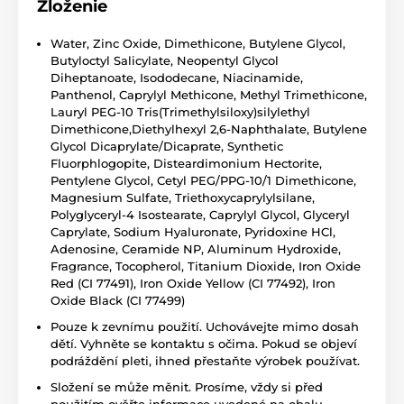
Zloženie
Water, Zinc Oxide, Dimethicone, Butylene Glycol,
Butyloctyl Salicylate, Neopentyl Glycol
Diheptanoate, Isododecane, Niacinamide,
Panthenol, Caprylyl Methicone, Methyl Trimethicone,
Lauryl PEG-10 Tris(Trimethylsiloxy)silylethyl
Dimethicone,Diethylhexyl 2,6-Naphthalate, Butylene
Glycol Dicaprylate/Dicaprate, Synthetic
Fluorphlogopite, Disteardimonium Hectorite,
Pentylene Glycol, Cetyl PEG/PPG-10/1 Dimethicone,
Magnesium Sulfate, Triethoxycaprylylsilane,
Polyglyceryl-4 Isostearate, Caprylyl Glycol, Glyceryl
Caprylate, Sodium Hyaluronate, Pyridoxine HCl,
Adenosine, Ceramide NP, Aluminum Hydroxide,
Fragrance, Tocopherol, Titanium Dioxide, Iron Oxide
Red (CI 77491), Iron Oxide Yellow (CI 77492), Iron
Oxide Black (CI 77499)
Pouze k zevnímu použití. Uchovávejte mimo dosah
dětí. Vyhněte se kontaktu s očima. Pokud se objeví
podráždění pleti, ihned přestaňte výrobek používat.
Složení se může měnit. Prosíme, vždy si před
použitím ověřte informace uvedené na obalu.