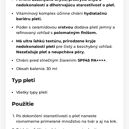
nedokonalostí a dlhotrvajúcu starostlivosť o pleť.
Vitamínový komplex účinne chráni
hydratačnú
bariéru pleti.
Púder s ceramidovou
vrstvou
dodáva pleti jemný a
rafinovaný vzhľad s
polomatným finišom.
Má ultra ľahkú textúru, prirodzene kryje
nedokonalosti pleti
pre čistý a bezchybný vzhľad.
Nezaťažuje pleť a neupcháva póry.
Chráni pred slnečným žiarením
SPF45 PA++++
.
Obsah balenia: 30 ml
Typ pleti
Všetky typy pleti
Použitie
Po dokončení starostlivosti o pleť naneste
rovnomerne primerané množstvo na tvár a aj na krk.