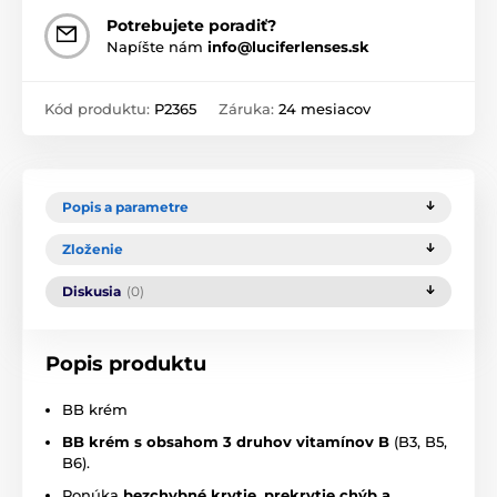
Potrebujete poradiť?
Napíšte nám
info@luciferlenses.sk
Kód produktu:
P2365
Záruka:
24 mesiacov
Popis a parametre
Zloženie
Diskusia
(0)
Popis produktu
BB krém
BB krém s obsahom 3 druhov vitamínov B
(B3, B5,
B6).
Ponúka
bezchybné krytie, prekrytie chýb a