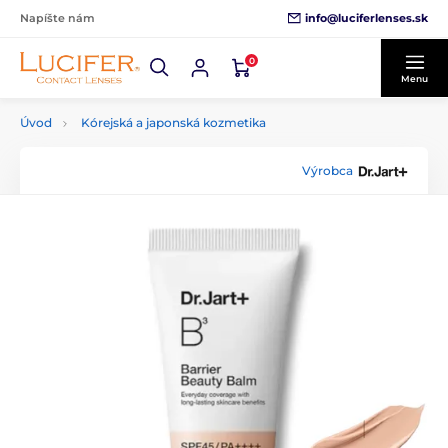
info@luciferlenses.sk
Napíšte nám
0
Menu
Úvod
Kórejská a japonská kozmetika
Výrobca