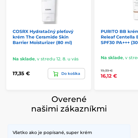
COSRX Hydratačný pleťový
PURITO BB kré
krém The Ceramide Skin
Releaf Centella
Barrier Moisturizer (80 ml)
SPF30 PA+++ (30
Na sklade
,
v stre
Na sklade
,
v stredu 12. 8. u vás
19,39 €
17,35 €
Do košíka
16,12 €
Overené
našimi zákazníkmi
Všetko ako je popísané, super krém