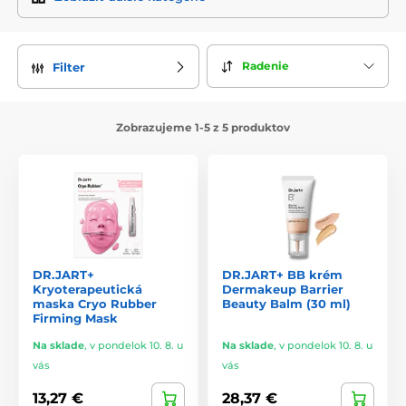
Obľúbené produkty
Dr. Jart+ Cicapair Tiger Grass Cream
– Regeneračný krém s
Radenie
Filter
centellou asiatica (tigrova tráva), ktorý upokojuje
začervenanie a posilňuje kožnú bariéru.
Dr. Jart+ Ceramidin Cream
– Bohatý hydratačný krém s
Zobrazujeme 1-5 z 5 produktov
ceramidmi, ktorý chráni pleť pred vysušovaním a podporuje
jej obranyschopnosť.
Dr. Jart+ Dermask Water Jet Vital Hydra Solution
– Textilná
hydratačná maska s kyselinou hyalurónovou a rastlinnou
vodou, ideálna pre suchú a dehydratovanú pleť.
Dr. Jart+ BB Beauty Balm SPF 45
– Kultový BB krém, ktorý
poskytuje hydratáciu, ochranu pred slnkom a stredné krytie s
DR.JART+
DR.JART+ BB krém
prirodzeným efektom.
Kryoterapeutická
Dermakeup Barrier
maska Cryo Rubber
Beauty Balm (30 ml)
Firming Mask
Prečo si vybrať Dr. Jart+?
Na sklade
,
v pondelok 10. 8. u
Na sklade
,
v pondelok 10. 8. u
Inovácie vyvinuté dermatológmi s klinicky overenými
vás
vás
výsledkami
13,27 €
28,37 €
Silné, no jemné formuly – vhodné aj pre citlivú pleť