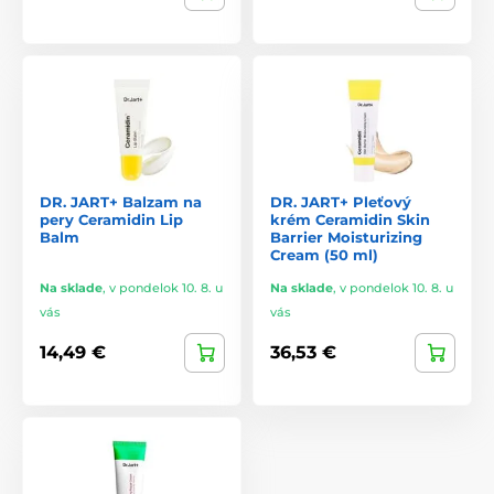
Funkčný dizajn a vedecky podložený obsah
Široká ponuka od upokojujúcich krémov po intenzívne
hydratačné masky
Dr. Jart+ predstavuje dokonalú rovnováhu medzi
kórejskou vedou a kreatívnou starostlivosťou o pleť – pre
zdravú, žiarivú a upokojenú pokožku.
DR. JART+ Balzam na
DR. JART+ Pleťový
pery Ceramidin Lip
krém Ceramidin Skin
Balm
Barrier Moisturizing
Cream (50 ml)
Na sklade
,
v pondelok 10. 8. u
Na sklade
,
v pondelok 10. 8. u
vás
vás
14,49 €
36,53 €