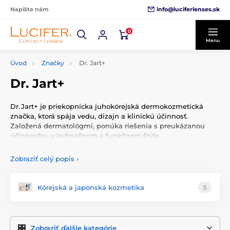
info@luciferlenses.sk
Napíšte nám
0
Menu
Úvod
Značky
Dr. Jart+
Dr. Jart+
Dr. Jart+ je priekopnícka juhokórejská dermokozmetická
značka, ktorá spája vedu, dizajn a klinickú účinnosť.
Založená dermatológmi, ponúka riešenia s preukázanou
účinnosťou v jedinečnom a funkčnom štýle.
Filozofia značky
Zobraziť celý popis
›
Dr. Jart+ uplatňuje vedecký prístup ku kozmetickej
starostlivosti – spája pokročilé dermatologické technológie s
Kórejská a japonská kozmetika
5
kreativitou. Formuly často obsahujú patentované komplexy
kyseliny hyalurónovej, peptidov a rastlinných extraktov.
Značka je známa svojimi ikonickými BB krémami, textilnými
maskami a intenzívne hydratačnými krémami.
Zobraziť ďalšie kategórie