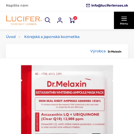
info@luciferlenses.sk
Napíšte nám
0
Menu
Úvod
Kórejská a japonská kozmetika
Výrobca