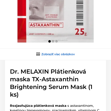
Zobraziť viac obrázkov
Dr. MELAXIN Plátienková
maska TX-Astaxanthin
Brightening Serum Mask (1
ks)
Rozjasňujúca plátienková maska
s astaxantínom,
kyselinou tranexamovou, niacínamidom, vitamínom C