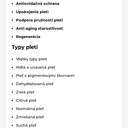
Antioxidačná ochrana
Upokojenie pleti
Podpora pružnosti pleti
Anti-aging starostlivosť
Regenerácia
Typy pleti
Všetky typy pleti
Mdlá a unavená pleť
Pleť s pigmentovými škvrnami
Dehydratovaná pleť
Zrelá pleť
Citlivá pleť
Normálna pleť
Zmiešaná pleť
Suchá pleť