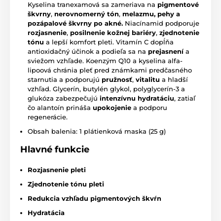
Kyselina tranexamová sa zameriava na
pigmentové
škvrny
,
nerovnomerný tón
,
melazmu, pehy a
pozápalové škvrny po akné.
Niacínamid podporuje
rozjasnenie
,
posilnenie kožnej bariéry
,
zjednotenie
tónu
a lepší komfort pleti. Vitamín C dopĺňa
antioxidačný účinok a podieľa sa na
prejasnení
a
sviežom vzhľade. Koenzým Q10 a kyselina alfa-
lipoová chránia pleť pred známkami predčasného
starnutia a podporujú
pružnosť
,
vitalitu
a hladší
vzhľad. Glycerín, butylén glykol, polyglycerín-3 a
glukóza zabezpečujú
intenzívnu hydratáciu
, zatiaľ
čo alantoín prináša
upokojenie
a podporu
regenerácie.
Obsah balenia: 1 plátienková maska (25 g)
Hlavné funkcie
Rozjasnenie pleti
Zjednotenie tónu pleti
Redukcia vzhľadu pigmentových škvŕn
Hydratácia