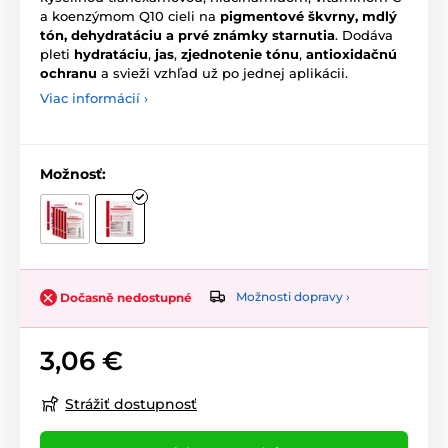
a koenzýmom Q10 cieli na
pigmentové škvrny, mdlý
tón, dehydratáciu a prvé známky starnutia
. Dodáva
pleti
hydratáciu
,
jas
,
zjednotenie tónu
,
antioxidačnú
ochranu
a svieži vzhľad už po jednej aplikácii.
Viac informácií ›
Možnosť:
Možnosti dopravy ›
Dočasně nedostupné
3,06 €
Strážiť dostupnosť