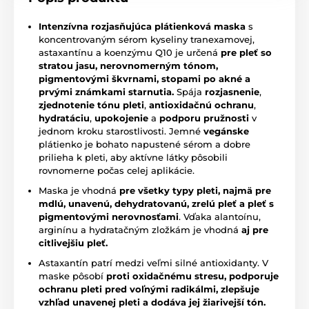
Intenzívna rozjasňujúca plátienková maska
s
koncentrovaným sérom kyseliny tranexamovej,
astaxantínu a koenzýmu Q10 je určená
pre pleť so
stratou jasu, nerovnomerným tónom,
pigmentovými škvrnami, stopami po akné a
prvými známkami starnutia.
Spája
rozjasnenie
,
zjednotenie tónu pleti
,
antioxidačnú ochranu
,
hydratáciu
,
upokojenie
a
podporu pružnosti
v
jednom kroku starostlivosti. Jemné
vegánske
plátienko je bohato napustené sérom a dobre
prilieha k pleti, aby aktívne látky pôsobili
rovnomerne počas celej aplikácie.
Maska je vhodná
pre všetky typy pleti, najmä pre
mdlú, unavenú, dehydratovanú, zrelú pleť a pleť s
pigmentovými nerovnosťami
. Vďaka alantoínu,
arginínu a hydratačným zložkám je vhodná
aj pre
citlivejšiu pleť.
Astaxantín patrí medzi veľmi silné antioxidanty. V
maske pôsobí
proti oxidačnému stresu, podporuje
ochranu pleti pred voľnými radikálmi, zlepšuje
vzhľad unavenej pleti a dodáva jej žiarivejší tón.