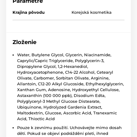
Parametre
Krajina pôvodu
Korejská kosmetika
Zloženie
Water, Butylene Glycol, Glycerin, Niacinamide,
Caprylic/Capric Triglyceride, Polyglycerin-3,
Dipropylene Glycol, 1,2-Hexanediol,
Hydroxyacetophenone, C14-22 Alcohol, Cetearyl
Olivate, Carbomer, Sorbitan Olivate, Arginine,
Allantoin, C12-20 Alkyl Glucoside, Ethylhexylglycerin,
Xanthan Gum, Adenosine, Hydroxyethyl Cellulose,
Astaxanthin (100 000 ppb), Disodium Edta,
Polyglyceryl-3 Methyl Glucose Distearate,
Ubiquinone, Hydrolyzed Gardenia Extract,
Maltodextrin, Glucose, Ascorbic Acid, Tranexamic
Acid, Thioctic Acid
Pouze k zevnímu použití. Uchovávejte mimo dosah
dětí. Pokud se objeví podráždění pleti, ihned