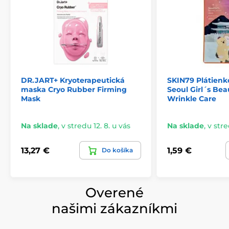
DR.JART+ Kryoterapeutická
SKIN79 Plátienk
maska Cryo Rubber Firming
Seoul Girl´s Bea
Mask
Wrinkle Care
Na sklade
,
v stredu 12. 8. u vás
Na sklade
,
v stre
13,27 €
1,59 €
Do košíka
Overené
našimi zákazníkmi