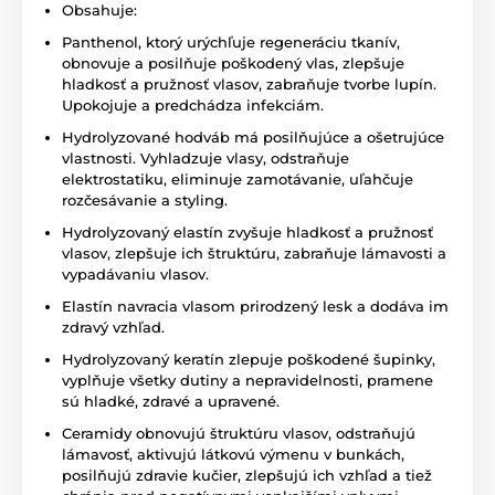
Obsahuje:
Panthenol, ktorý urýchľuje regeneráciu tkanív,
obnovuje a posilňuje poškodený vlas, zlepšuje
hladkosť a pružnosť vlasov, zabraňuje tvorbe lupín.
Upokojuje a predchádza infekciám.
Hydrolyzované hodváb má posilňujúce a ošetrujúce
vlastnosti. Vyhladzuje vlasy, odstraňuje
elektrostatiku, eliminuje zamotávanie, uľahčuje
rozčesávanie a styling.
Hydrolyzovaný elastín zvyšuje hladkosť a pružnosť
vlasov, zlepšuje ich štruktúru, zabraňuje lámavosti a
vypadávaniu vlasov.
Elastín navracia vlasom prirodzený lesk a dodáva im
zdravý vzhľad.
Hydrolyzovaný keratín zlepuje poškodené šupinky,
vyplňuje všetky dutiny a nepravidelnosti, pramene
sú hladké, zdravé a upravené.
Ceramidy obnovujú štruktúru vlasov, odstraňujú
lámavosť, aktivujú látkovú výmenu v bunkách,
posilňujú zdravie kučier, zlepšujú ich vzhľad a tiež