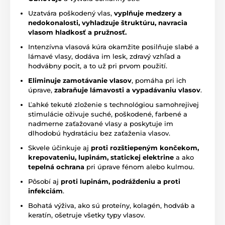
Uzatvára poškodený vlas,
vyplňuje medzery a
nedokonalosti, vyhladzuje štruktúru, navracia
vlasom hladkosť a pružnosť.
Intenzívna vlasová kúra okamžite posilňuje slabé a
lámavé vlasy, dodáva im lesk, zdravý vzhľad a
hodvábny pocit, a to už pri prvom použití.
Eliminuje zamotávanie vlasov
, pomáha pri ich
úprave,
zabraňuje lámavosti a vypadávaniu vlasov
.
Ľahké tekuté zloženie s technológiou samohrejivej
stimulácie oživuje suché, poškodené, farbené a
nadmerne zaťažované vlasy a poskytuje im
dlhodobú hydratáciu bez zaťaženia vlasov.
Skvele účinkuje aj
proti rozštiepeným končekom,
krepovateniu, lupinám, statickej elektrine
a ako
tepelná ochrana
pri úprave fénom alebo kulmou.
Pôsobí aj
proti lupinám, podráždeniu a proti
infekciám
.
Bohatá výživa, ako sú proteíny, kolagén, hodváb a
keratín, ošetruje všetky typy vlasov.