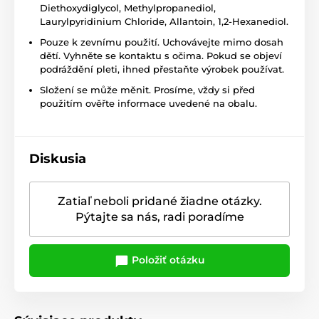
Diethoxydiglycol, Methylpropanediol,
Laurylpyridinium Chloride, Allantoin, 1,2-Hexanediol.
Pouze k zevnímu použití. Uchovávejte mimo dosah
dětí. Vyhněte se kontaktu s očima. Pokud se objeví
podráždění pleti, ihned přestaňte výrobek používat.
Složení se může měnit. Prosíme, vždy si před
použitím ověřte informace uvedené na obalu.
Diskusia
Zatiaľ neboli pridané žiadne otázky.
Pýtajte sa nás, radi poradíme
Položiť otázku