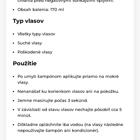
chránia pred negatívnymi vonkajšími vplyvmi.
Obsah balenia: 170 ml
Typ vlasov
Všetky typy vlasov
Suché vlasy
Poškodené vlasy
Použitie
Po umytí šampónom aplikujte priamo na mokré
vlasy.
Nenanášať ku korienkom vlasov ani na pokožku.
Jemne masírujte počas 3 sekúnd.
V závislosti od stavu vlasov nechajte pôsobiť cca 5
minút.
Dôkladne opláchnite iba vodou (na vlasy následne
nepoužívajte šampón ani kondicionér).