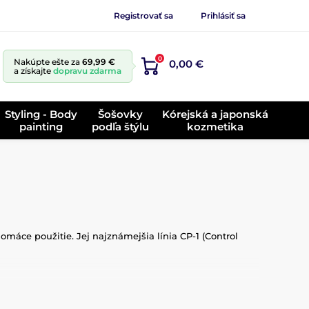
Registrovať sa
Prihlásiť sa
0
Nakúpte ešte za
69,99 €
0,00 €
a získajte
dopravu zdarma
Styling - Body
Šošovky
Kórejská a japonská
painting
podľa štýlu
kozmetika
máce použitie. Jej najznámejšia línia CP-1 (Control
linné oleje. Cieľom značky je obnoviť štruktúru vlasu,