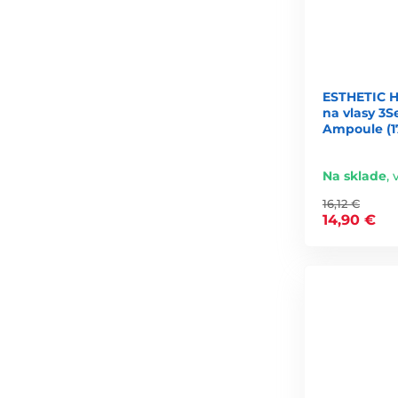
ESTHETIC 
na vlasy 3S
Ampoule (1
Na sklade
,
16,12 €
14,90 €