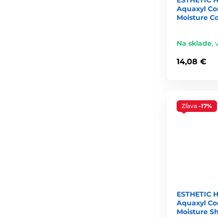
Aquaxyl Co
Moisture Co
Na sklade
,
14,08 €
Zľava
-17%
ESTHETIC 
Aquaxyl Co
Moisture S