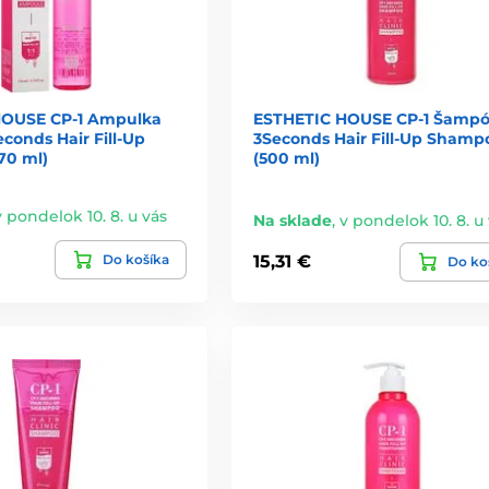
HOUSE CP-1 Ampulka
ESTHETIC HOUSE CP-1 Šamp
econds Hair Fill-Up
3Seconds Hair Fill-Up Shamp
70 ml)
(500 ml)
v pondelok 10. 8. u vás
Na sklade
,
v pondelok 10. 8. u
Do košíka
15,31 €
Do ko