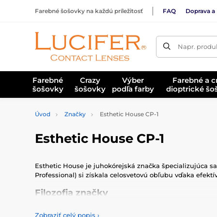
Farebné šošovky na každú príležitosť
FAQ
Doprava a 
Napr. produk
Farebné
Crazy
Výber
Farebné a c
šošovky
šošovky
podľa farby
dioptrické š
Úvod
Značky
Esthetic House CP-1
Esthetic House CP-1
Esthetic House je juhokórejská značka špecializujúca s
Professional) si získala celosvetovú obľubu vďaka efek
Filozofia značky
Esthetic House CP-1 spája modernú technológiu s overený
Zobraziť celý popis
›