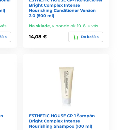
Bright Complex Intense
ml)
Nourishing Conditioner Version
2.0 (500 ml)
 vás
Na sklade
,
v pondelok 10. 8. u vás
14,08 €
šíka
Do košíka
ón
ESTHETIC HOUSE CP-1 Šampón
Bright Complex Intense
Nourishing Shampoo (100 ml)