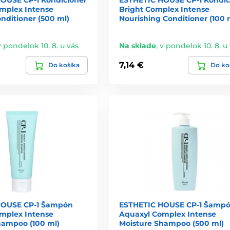
mplex Intense
Bright Complex Intense
nditioner (500 ml)
Nourishing Conditioner (100 
v pondelok 10. 8. u vás
Na sklade
,
v pondelok 10. 8. u
7,14 €
Do košíka
Do ko
HOUSE CP-1 Šampón
ESTHETIC HOUSE CP-1 Šamp
mplex Intense
Aquaxyl Complex Intense
hampoo (100 ml)
Moisture Shampoo (500 ml)