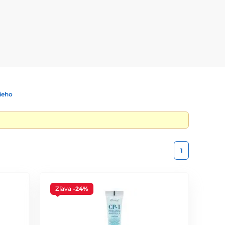
odvábnym proteínom a keratínu obnovuje lesk, silu a
 vlasového vlákna a ochranu pred poškodením. Obsahuje
ieho
álna pre vlasy poškodené teplom alebo farbením.
1
Zľava
-24%
 lesklé vlasy.