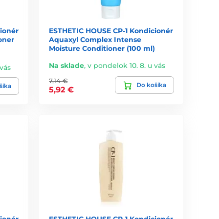
ionér
ESTHETIC HOUSE CP-1 Kondicionér
oner
Aquaxyl Complex Intense
Moisture Conditioner (100 ml)
Na sklade
,
v pondelok 10. 8. u vás
 vás
7,14 €
Do košíka
šíka
5,92 €
ionér
ESTHETIC HOUSE CP-1 Kondicionér