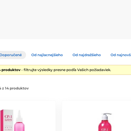
z zaťažujúcich silikónov.
rum pre suché, poškodené alebo chemicky ošetrené vlasy. Vďaka h
onditioner
– Šampón a kondicionér na hĺbkovú výživu, posilnenie
nie celkového stavu vlasov.
Doporučené
Od najlacnejšieho
Od najdražšieho
Od najnovš
 obsahom keratínu pre rýchlu regeneráciu vlasovej štruktúry. Ide
4 produktov
- filtrujte výsledky presne podľa Vašich požiadaviek.
 z 14 produktov
u
hľadá účinnú a kvalitnú vlasovú starostlivosť pre silné, zdravé a