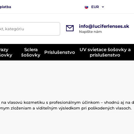
platba
EUR
info@luciferlenses.sk
t, kategóriu
Napíšte nám
razy
Sclera
UV svietace šošovky a
Príslušenstvo
ošovky
šošovky
príslušenstvo
a na vlasovú kozmetiku s profesionálnym účinkom – vhodnú aj na do
tívnym zloženiam a viditeľným výsledkom pri poškodených vlasoch.
mi ingredienciami, ako sú proteíny, keratín, kolagén, hodváb a rast