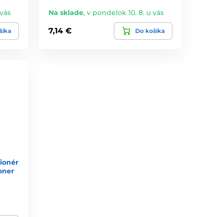
 vás
Na sklade
,
v pondelok 10. 8. u vás
7,14 €
šíka
Do košíka
ionér
oner