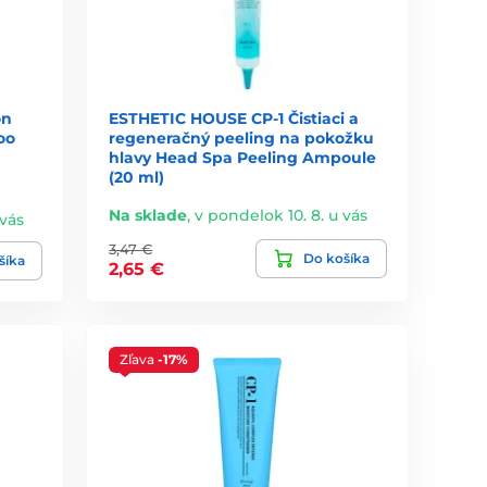
ón
ESTHETIC HOUSE CP-1 Čistiaci a
oo
regeneračný peeling na pokožku
hlavy Head Spa Peeling Ampoule
(20 ml)
Na sklade
,
v pondelok 10. 8. u vás
 vás
3,47 €
Do košíka
šíka
2,65 €
Zľava
-17%