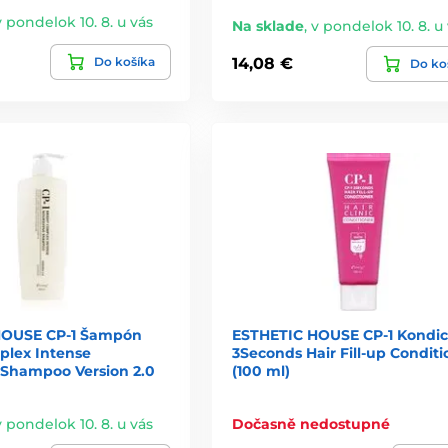
v pondelok 10. 8. u vás
Na sklade
,
v pondelok 10. 8. u
Do košíka
14,08 €
Do ko
HOUSE CP-1 Šampón
ESTHETIC HOUSE CP-1 Kondic
plex Intense
3Seconds Hair Fill-up Conditi
 Shampoo Version 2.0
(100 ml)
v pondelok 10. 8. u vás
Dočasně nedostupné