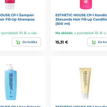
HOUSE CP-1 Šampón
ESTHETIC HOUSE CP-1 Kondic
air Fill-Up Shampoo
3Seconds Hair Fill-up Conditi
(500 ml)
v pondelok 10. 8. u vás
Na sklade
,
v pondelok 10. 8. u
15,31 €
Do košíka
Do ko
OUSE CP-1 Kondicionér
ESTHETIC HOUSE CP-1 Kondic