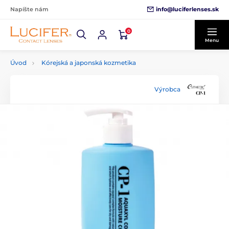
info@luciferlenses.sk
Napíšte nám
0
Menu
Úvod
Kórejská a japonská kozmetika
Výrobca