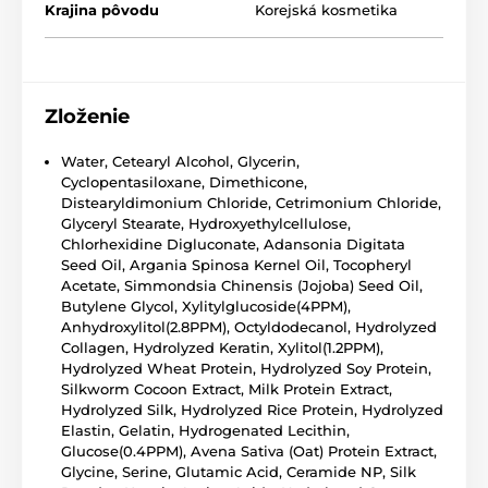
Krajina pôvodu
Korejská kosmetika
Zloženie
Water, Cetearyl Alcohol, Glycerin,
Cyclopentasiloxane, Dimethicone,
Distearyldimonium Chloride, Cetrimonium Chloride,
Glyceryl Stearate, Hydroxyethylcellulose,
Chlorhexidine Digluconate, Adansonia Digitata
Seed Oil, Argania Spinosa Kernel Oil, Tocopheryl
Acetate, Simmondsia Chinensis (Jojoba) Seed Oil,
Butylene Glycol, Xylitylglucoside(4PPM),
Anhydroxylitol(2.8PPM), Octyldodecanol, Hydrolyzed
Collagen, Hydrolyzed Keratin, Xylitol(1.2PPM),
Hydrolyzed Wheat Protein, Hydrolyzed Soy Protein,
Silkworm Cocoon Extract, Milk Protein Extract,
Hydrolyzed Silk, Hydrolyzed Rice Protein, Hydrolyzed
Elastin, Gelatin, Hydrogenated Lecithin,
Glucose(0.4PPM), Avena Sativa (Oat) Protein Extract,
Glycine, Serine, Glutamic Acid, Ceramide NP, Silk