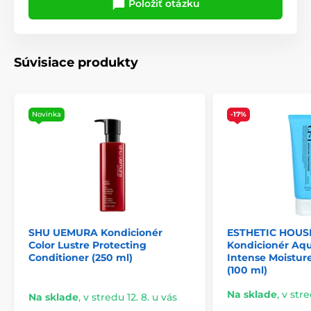
Položiť otázku
Súvisiace produkty
Novinka
-17%
SHU UEMURA Kondicionér
ESTHETIC HOUSE
Color Lustre Protecting
Kondicionér Aq
Conditioner (250 ml)
Intense Moistur
(100 ml)
Na sklade
,
v stre
Na sklade
,
v stredu 12. 8. u vás