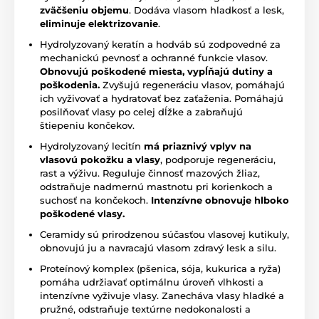
zväčšeniu objemu
. Dodáva vlasom hladkosť a lesk,
eliminuje elektrizovanie
.
Hydrolyzovaný keratín a hodváb sú zodpovedné za
mechanickú pevnosť a ochranné funkcie vlasov.
Obnovujú poškodené miesta, vypĺňajú dutiny a
poškodenia.
Zvyšujú regeneráciu vlasov, pomáhajú
ich vyživovať a hydratovať bez zaťaženia. Pomáhajú
posilňovať vlasy po celej dĺžke a zabraňujú
štiepeniu končekov.
Hydrolyzovaný lecitín
má priaznivý vplyv na
vlasovú pokožku a vlasy
, podporuje regeneráciu,
rast a výživu. Reguluje činnosť mazových žliaz,
odstraňuje nadmernú mastnotu pri korienkoch a
suchosť na končekoch.
Intenzívne obnovuje hlboko
poškodené vlasy.
Ceramidy sú prirodzenou súčasťou vlasovej kutikuly,
obnovujú ju a navracajú vlasom zdravý lesk a silu.
Proteínový komplex (pšenica, sója, kukurica a ryža)
pomáha udržiavať optimálnu úroveň vlhkosti a
intenzívne vyživuje vlasy. Zanecháva vlasy hladké a
pružné, odstraňuje textúrne nedokonalosti a