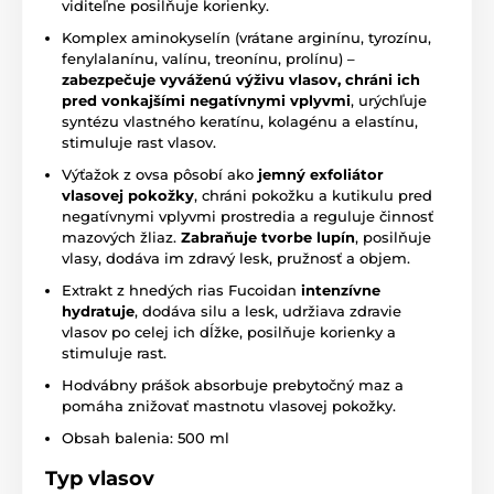
viditeľne posilňuje korienky.
Komplex aminokyselín (vrátane arginínu, tyrozínu,
fenylalanínu, valínu, treonínu, prolínu) –
zabezpečuje vyváženú výživu vlasov, chráni ich
pred vonkajšími negatívnymi vplyvmi
, urýchľuje
syntézu vlastného keratínu, kolagénu a elastínu,
stimuluje rast vlasov.
Výťažok z ovsa pôsobí ako
jemný exfoliátor
vlasovej pokožky
, chráni pokožku a kutikulu pred
negatívnymi vplyvmi prostredia a reguluje činnosť
mazových žliaz.
Zabraňuje tvorbe lupín
, posilňuje
vlasy, dodáva im zdravý lesk, pružnosť a objem.
Extrakt z hnedých rias Fucoidan
intenzívne
hydratuje
, dodáva silu a lesk, udržiava zdravie
vlasov po celej ich dĺžke, posilňuje korienky a
stimuluje rast.
Hodvábny prášok absorbuje prebytočný maz a
pomáha znižovať mastnotu vlasovej pokožky.
Obsah balenia: 500 ml
Typ vlasov