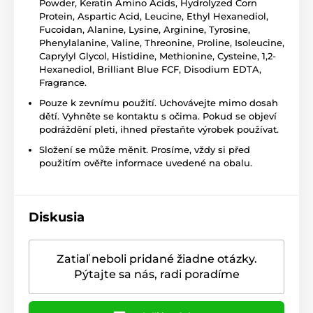
Powder, Keratin Amino Acids, Hydrolyzed Corn
Protein, Aspartic Acid, Leucine, Ethyl Hexanediol,
Fucoidan, Alanine, Lysine, Arginine, Tyrosine,
Phenylalanine, Valine, Threonine, Proline, Isoleucine,
Caprylyl Glycol, Histidine, Methionine, Cysteine, 1,2-
Hexanediol, Brilliant Blue FCF, Disodium EDTA,
Fragrance.
Pouze k zevnímu použití. Uchovávejte mimo dosah
dětí. Vyhněte se kontaktu s očima. Pokud se objeví
podráždění pleti, ihned přestaňte výrobek používat.
Složení se může měnit. Prosíme, vždy si před
použitím ověřte informace uvedené na obalu.
Diskusia
Zatiaľ neboli pridané žiadne otázky.
Pýtajte sa nás, radi poradíme