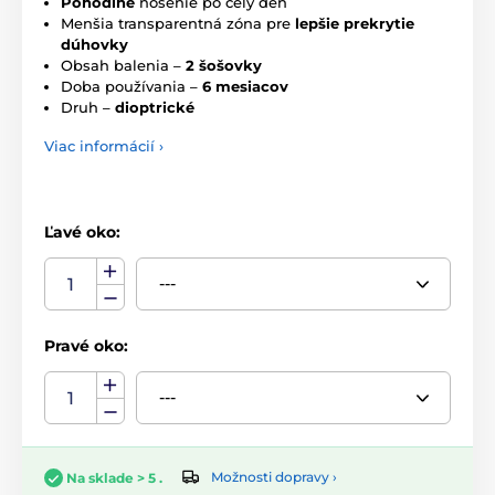
Pohodlné
nosenie po celý deň
Menšia transparentná zóna pre
lepšie prekrytie
dúhovky
Obsah balenia –
2 šošovky
Doba používania –
6 mesiacov
Druh –
dioptrické
Viac informácií ›
Ľavé oko:
Pravé oko:
Možnosti dopravy ›
Na sklade > 5 .