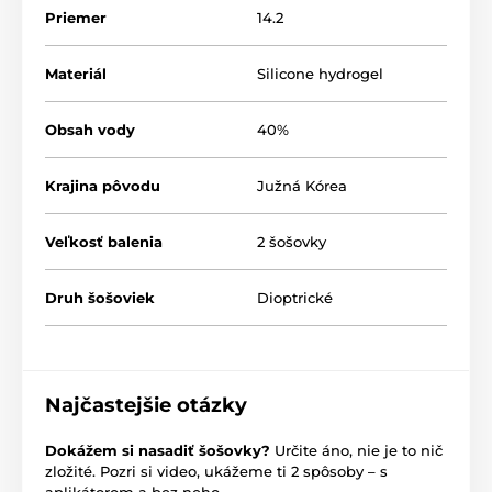
Priemer
14.2
Materiál
Silicone hydrogel
Obsah vody
40%
Krajina pôvodu
Južná Kórea
Veľkosť balenia
2 šošovky
Druh šošoviek
Dioptrické
Najčastejšie otázky
Dokážem si nasadiť šošovky?
Určite áno, nie je to nič
zložité. Pozri si video, ukážeme ti 2 spôsoby – s
aplikátorom a bez neho.