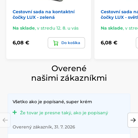
Cestovní sada na kontaktní
Cestovní sada n
čočky LUX - zelená
čočky LUX - svět
Na sklade
,
v stredu 12. 8. u vás
Na sklade
,
v stre
6,08 €
6,08 €
Do košíka
Overené
našimi zákazníkmi
Všetko ako je popísané, super krém
Že tovar je presne taký, ako je popísaný
Overený zákazník, 31. 7. 2026