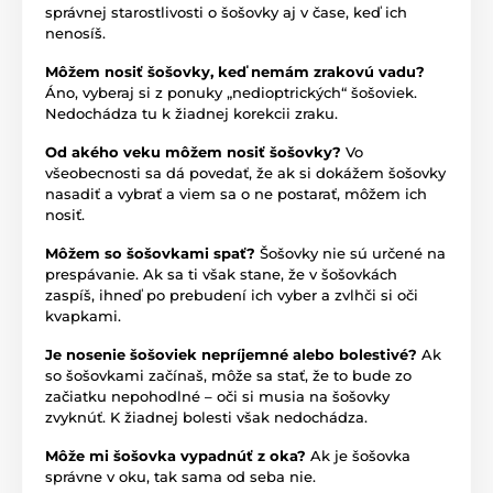
správnej starostlivosti o šošovky aj v čase, keď ich
nenosíš.
Môžem nosiť šošovky, keď nemám zrakovú vadu?
Áno, vyberaj si z ponuky „nedioptrických“ šošoviek.
Nedochádza tu k žiadnej korekcii zraku.
Od akého veku môžem nosiť šošovky?
Vo
všeobecnosti sa dá povedať, že ak si dokážem šošovky
nasadiť a vybrať a viem sa o ne postarať, môžem ich
nosiť.
Môžem so šošovkami spať?
Šošovky nie sú určené na
prespávanie. Ak sa ti však stane, že v šošovkách
zaspíš, ihneď po prebudení ich vyber a zvlhči si oči
kvapkami.
Je nosenie šošoviek nepríjemné alebo bolestivé?
Ak
so šošovkami začínaš, môže sa stať, že to bude zo
začiatku nepohodlné – oči si musia na šošovky
zvyknúť. K žiadnej bolesti však nedochádza.
Môže mi šošovka vypadnúť z oka?
Ak je šošovka
správne v oku, tak sama od seba nie.