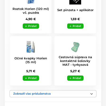
Roztok Horien (120 ml)
Set pinzeta + aplikátor
vč. puzdra
1,59 €
4,90 €
Pridať
Pridať
Cestovná súprava na
Očné kvapky Horien
kontaktné šošovky
(15 ml)
MAT - tyrkysová
5,71 €
5,27 €
Pridať
Pridať
Zobraziť viac príslušenstva