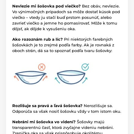
Nevlezie mi šošovka pod viečko?
Bez obáv, nevlezie.
Vo výnimočných prípadoch sa môže dostať kúsok pod
viečko – vtedy ju stačí buď prstom posunúť, alebo
zavrieť viečko a jemne ho pomasírovať. Môže k tomu
dôjsť, ak dôjde k vysušeniu oka.
Ako rozoznám rub a líc?
Pri niektorých farebných
šošovkách je to zrejmé podľa farby. Ak je rovnaká z
oboch strán, dá sa to spoznať podľa tvaru šošovky:
Rozlišuje sa pravá a ľavá šošovka?
Nerozlišuje sa.
Odporúča sa však nosiť šošovku vždy v tom istom oku.
Nebráni mi šošovka vo videní?
Šošovky majú
transparentnú časť, ktorá zvyčajne videniu nebráni.
Zrenička oka sa však prispôsobuje okolitému