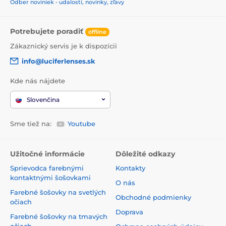
Odber noviniek - udalosti, novinky, zľavy
Potrebujete poradiť
offline
Zákaznický servis je k dispozícii
info@luciferlenses.sk
Kde nás nájdete
Slovenčina
Sme tiež na:
Youtube
Užitočné informácie
Dôležité odkazy
Sprievodca farebnými
Kontakty
kontaktnými šošovkami
O nás
Farebné šošovky na svetlých
Obchodné podmienky
očiach
Doprava
Farebné šošovky na tmavých