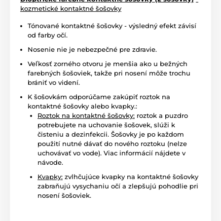
kozmetické kontaktné šošovky
Tónované kontaktné šošovky - výsledný efekt závisí
od farby očí.
Nosenie nie je nebezpečné pre zdravie.
Veľkosť zorného otvoru je menšia ako u bežných
farebných šošoviek, takže pri nosení môže trochu
brániť vo videní.
K šošovkám odporúčame zakúpiť roztok na
kontaktné šošovky alebo kvapky.:
Roztok na kontaktné šošovky:
roztok a puzdro
potrebujete na uchovanie šošovek, slúži k
čisteniu a dezinfekcii. Šošovky je po každom
použití nutné dávať do nového roztoku (nelze
uchovávať vo vode). Viac informácií nájdete v
návode.
Kvapky:
zvlhčujúce kvapky na kontaktné šošovky
zabraňujú vysychaniu očí a zlepšujú pohodlie pri
nosení šošoviek.