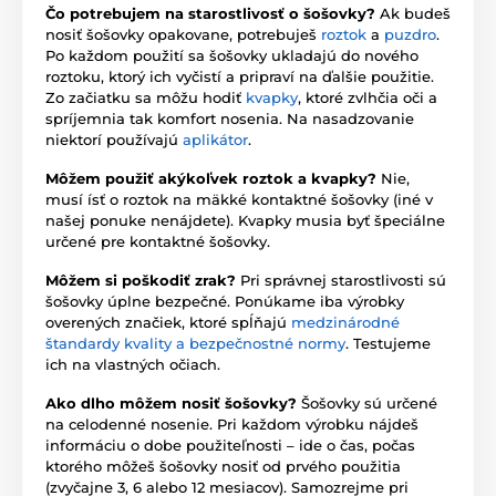
Čo potrebujem na starostlivosť o šošovky?
Ak budeš
nosiť šošovky opakovane, potrebuješ
roztok
a
puzdro
.
Po každom použití sa šošovky ukladajú do nového
roztoku, ktorý ich vyčistí a pripraví na ďalšie použitie.
Zo začiatku sa môžu hodiť
kvapky
, ktoré zvlhčia oči a
spríjemnia tak komfort nosenia. Na nasadzovanie
niektorí používajú
aplikátor
.
Môžem použiť akýkoľvek roztok a kvapky?
Nie,
musí ísť o roztok na mäkké kontaktné šošovky (iné v
našej ponuke nenájdete). Kvapky musia byť špeciálne
určené pre kontaktné šošovky.
Môžem si poškodiť zrak?
Pri správnej starostlivosti sú
šošovky úplne bezpečné. Ponúkame iba výrobky
overených značiek, ktoré spĺňajú
medzinárodné
štandardy kvality a bezpečnostné normy
. Testujeme
ich na vlastných očiach.
Ako dlho môžem nosiť šošovky?
Šošovky sú určené
na celodenné nosenie. Pri každom výrobku nájdeš
informáciu o dobe použiteľnosti – ide o čas, počas
ktorého môžeš šošovky nosiť od prvého použitia
(zvyčajne 3, 6 alebo 12 mesiacov). Samozrejme pri