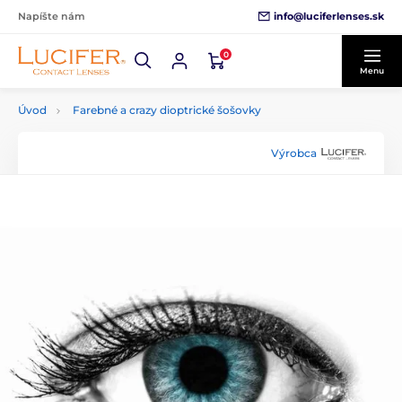
info@luciferlenses.sk
Napíšte nám
0
Menu
Úvod
Farebné a crazy dioptrické šošovky
Výrobca