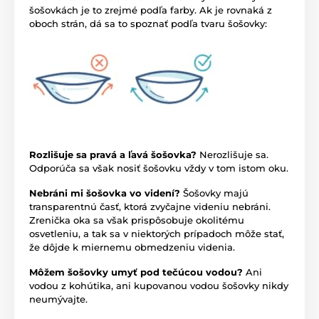
šošovkách je to zrejmé podľa farby. Ak je rovnaká z
oboch strán, dá sa to spoznať podľa tvaru šošovky:
Rozlišuje sa pravá a ľavá šošovka?
Nerozlišuje sa.
Odporúča sa však nosiť šošovku vždy v tom istom oku.
Nebráni mi šošovka vo videní?
Šošovky majú
transparentnú časť, ktorá zvyčajne videniu nebráni.
Zrenička oka sa však prispôsobuje okolitému
osvetleniu, a tak sa v niektorých prípadoch môže stať,
že dôjde k miernemu obmedzeniu videnia.
Môžem šošovky umyť pod tečúcou vodou?
Ani
vodou z kohútika, ani kupovanou vodou šošovky nikdy
neumývajte.