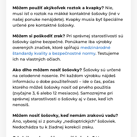
Môžem použiť akýkoľvek roztok a kvapky?
Nie,
musí ísť o roztok na mäkké kontaktné šošovky (iné v
našej ponuke nenájdete). Kvapky musia byť špeciálne
určené pre kontaktné šošovky.
Môžem si poškodiť zrak?
Pri správnej starostlivosti sú
šošovky úplne bezpečné. Ponúkame iba výrobky
overených značiek, ktoré spĺňajú
medzinárodné
štandardy kvality a bezpečnostné normy
. Testujeme
ich na vlastných očiach.
Ako dlho môžem nosiť šošovky?
Šošovky sú určené
na celodenné nosenie. Pri každom výrobku nájdeš
informáciu o dobe použiteľnosti – ide o čas, počas
ktorého môžeš šošovky nosiť od prvého použitia
(zvyčajne 3, 6 alebo 12 mesiacov). Samozrejme pri
správnej starostlivosti o šošovky aj v čase, keď ich
nenosíš.
Môžem nosiť šošovky, keď nemám zrakovú vadu?
Áno, vyberaj si z ponuky „nedioptrických“ šošoviek.
Nedochádza tu k žiadnej korekcii zraku.