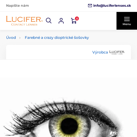
info@luciferlenses.sk
Napíšte nám
0
Menu
Úvod
Farebné a crazy dioptrické šošovky
Výrobca