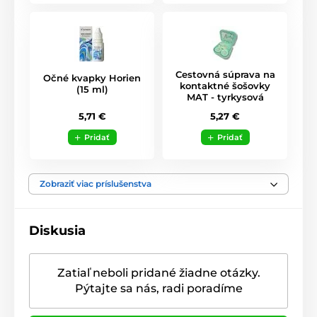
Cestovná súprava na
Očné kvapky Horien
kontaktné šošovky
(15 ml)
MAT - tyrkysová
5,71 €
5,27 €
Pridať
Pridať
Zobraziť viac príslušenstva
Diskusia
Zatiaľ neboli pridané žiadne otázky.
Pýtajte sa nás, radi poradíme