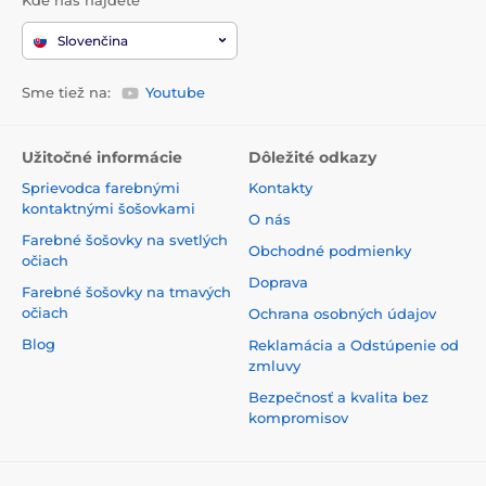
Kde nás nájdete
Slovenčina
Sme tiež na:
Youtube
Užitočné informácie
Dôležité odkazy
Sprievodca farebnými
Kontakty
kontaktnými šošovkami
O nás
Farebné šošovky na svetlých
Obchodné podmienky
očiach
Doprava
Farebné šošovky na tmavých
očiach
Ochrana osobných údajov
Blog
Reklamácia a Odstúpenie od
zmluvy
Bezpečnosť a kvalita bez
kompromisov