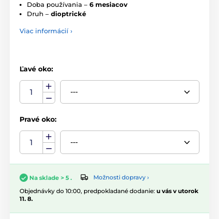
Doba používania –
6 mesiacov
Druh –
dioptrické
Viac informácií ›
Ľavé oko:
Pravé oko:
Možnosti dopravy ›
Na sklade > 5 .
Objednávky do 10:00, predpokladané dodanie:
u vás v utorok
11. 8.