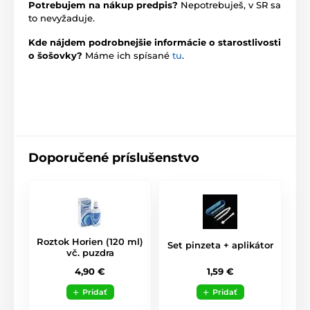
Potrebujem na nákup predpis?
Nepotrebuješ, v SR sa
to nevyžaduje.
Kde nájdem podrobnejšie informácie o starostlivosti
o šošovky?
Máme ich spísané
tu
.
Doporučené príslušenstvo
Roztok Horien (120 ml)
Set pinzeta + aplikátor
vč. puzdra
1,59 €
4,90 €
Pridať
Pridať