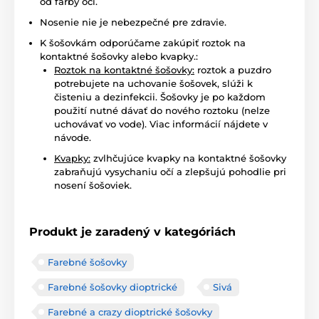
od farby očí.
Nosenie nie je nebezpečné pre zdravie.
K šošovkám odporúčame zakúpiť roztok na
kontaktné šošovky alebo kvapky.:
Roztok na kontaktné šošovky:
roztok a puzdro
potrebujete na uchovanie šošovek, slúži k
čisteniu a dezinfekcii. Šošovky je po každom
použití nutné dávať do nového roztoku (nelze
uchovávať vo vode). Viac informácií nájdete v
návode.
Kvapky:
zvlhčujúce kvapky na kontaktné šošovky
zabraňujú vysychaniu očí a zlepšujú pohodlie pri
nosení šošoviek.
Produkt je zaradený v kategóriách
Farebné šošovky
Farebné šošovky dioptrické
Sivá
Farebné a crazy dioptrické šošovky