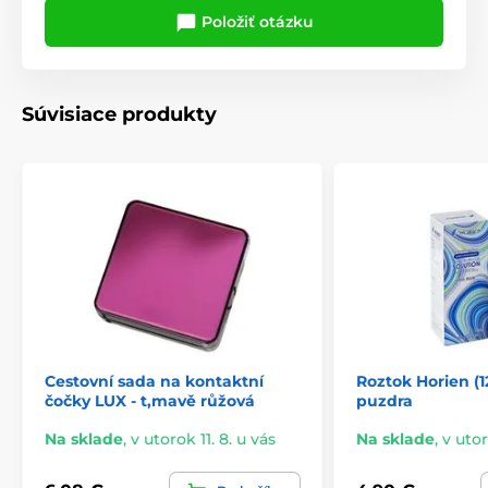
Položiť otázku
Súvisiace produkty
Cestovní sada na kontaktní
Roztok Horien (1
čočky LUX - t,mavě růžová
puzdra
Na sklade
,
v utorok 11. 8. u vás
Na sklade
,
v utor