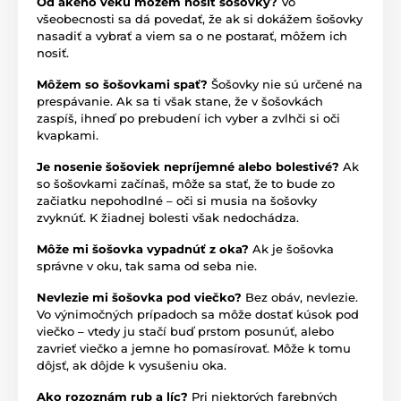
Od akého veku môžem nosiť šošovky?
Vo
všeobecnosti sa dá povedať, že ak si dokážem šošovky
nasadiť a vybrať a viem sa o ne postarať, môžem ich
nosiť.
Môžem so šošovkami spať?
Šošovky nie sú určené na
prespávanie. Ak sa ti však stane, že v šošovkách
zaspíš, ihneď po prebudení ich vyber a zvlhči si oči
kvapkami.
Je nosenie šošoviek nepríjemné alebo bolestivé?
Ak
so šošovkami začínaš, môže sa stať, že to bude zo
začiatku nepohodlné – oči si musia na šošovky
zvyknúť. K žiadnej bolesti však nedochádza.
Môže mi šošovka vypadnúť z oka?
Ak je šošovka
správne v oku, tak sama od seba nie.
Nevlezie mi šošovka pod viečko?
Bez obáv, nevlezie.
Vo výnimočných prípadoch sa môže dostať kúsok pod
viečko – vtedy ju stačí buď prstom posunúť, alebo
zavrieť viečko a jemne ho pomasírovať. Môže k tomu
dôjsť, ak dôjde k vysušeniu oka.
Ako rozoznám rub a líc?
Pri niektorých farebných