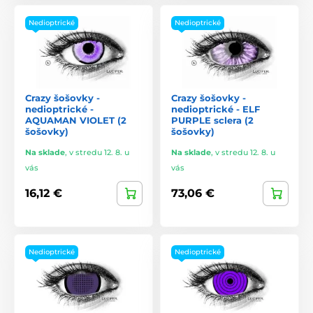
Nedioptrické
Nedioptrické
Crazy šošovky -
Crazy šošovky -
nedioptrické -
nedioptrické - ELF
AQUAMAN VIOLET (2
PURPLE sclera (2
šošovky)
šošovky)
Na sklade
,
v stredu 12. 8. u
Na sklade
,
v stredu 12. 8. u
vás
vás
16,12 €
73,06 €
Nedioptrické
Nedioptrické