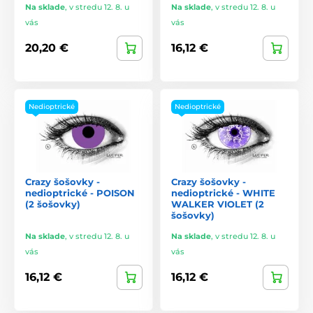
Na sklade
,
v stredu 12. 8. u
Na sklade
,
v stredu 12. 8. u
vás
vás
20,20 €
16,12 €
Nedioptrické
Nedioptrické
Crazy šošovky -
Crazy šošovky -
nedioptrické - POISON
nedioptrické - WHITE
(2 šošovky)
WALKER VIOLET (2
šošovky)
Na sklade
,
v stredu 12. 8. u
Na sklade
,
v stredu 12. 8. u
vás
vás
16,12 €
16,12 €