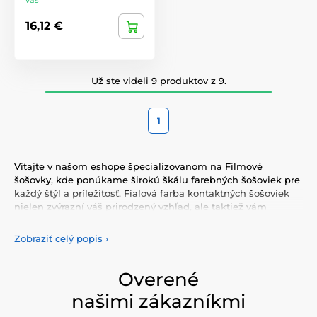
16,12 €
Už ste videli 9 produktov z 9.
1
Vitajte v našom eshope špecializovanom na Filmové
šošovky, kde ponúkame širokú škálu farebných šošoviek pre
každý štýl a príležitosť. Fialová farba kontaktných šošoviek
nielen zvýrazní váš prirodzený vzhľad, ale taktiež vám
umožní vyjadriť svoju osobnosť a jedinečnosť. Vyberte si z
našej pestrej ponuky farebných šošoviek, ktoré vám
Zobraziť celý popis
›
poskytnú komfort a bezpečnosť po celý deň. Pridajte do
svojho života trochu farby s našimi kvalitnými šošovkami,
ktoré spĺňajú najvyššie štandardy kvality a pohodlia.
Overené
našimi zákazníkmi