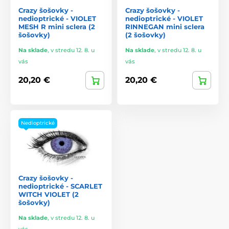
Crazy šošovky -
Crazy šošovky -
nedioptrické - VIOLET
nedioptrické - VIOLET
MESH R mini sclera (2
RINNEGAN mini sclera
šošovky)
(2 šošovky)
Na sklade
,
v stredu 12. 8. u
Na sklade
,
v stredu 12. 8. u
vás
vás
20,20 €
20,20 €
Nedioptrické
Crazy šošovky -
nedioptrické - SCARLET
WITCH VIOLET (2
šošovky)
Na sklade
,
v stredu 12. 8. u
vás