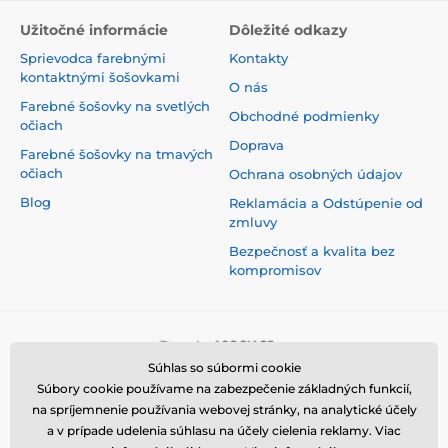
Užitočné informácie
Dôležité odkazy
Sprievodca farebnými
Kontakty
kontaktnými šošovkami
O nás
Farebné šošovky na svetlých
Obchodné podmienky
očiach
Doprava
Farebné šošovky na tmavých
očiach
Ochrana osobných údajov
Blog
Reklamácia a Odstúpenie od
zmluvy
Bezpečnosť a kvalita bez
kompromisov
Súhlas so súbormi cookie
Súbory cookie používame na zabezpečenie základných funkcií,
na spríjemnenie používania webovej stránky, na analytické účely
a v prípade udelenia súhlasu na účely cielenia reklamy. Viac