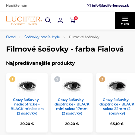
info@luciferlenses.sk
Napíšte nám
0
Menu
Úvod
Šošovky podľa štýlu
Filmové šošovky
Filmové šošovky - farba Fialová
Najpredávanejšie produkty
Crazy šošovky -
Crazy šošovky -
Crazy šošovky -
nedioptrické -
dioptrické - BLACK
dioptrické - BLACK
BLACK mini sclera
mini sclera 17mm
sclera 22mm (2
(2 šošovky)
(2 šošovky)
šošovky)
20,20 €
20,20 €
65,10 €