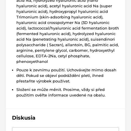
acid Na, hydrolyzed hyaluronic acid (nano
hyaluronic acid), acetyl hyaluronic acid Na (super
hyaluronic acid), hydroxypropyl hyaluronic acid
Trimonium (skin-adsorbing hyaluronic acid),
hyaluronic acid crosspolymer Na (3D hyaluronic
acid), lactococcal/hyaluronic acid fermentation broth
(fermented hyaluronic acid), hydrolyzed hyaluronic
acid Na (penetrating hyaluronic acid), suisendinori
polysaccharide ( Sacran), allantoin, BG, palmitic acid,
arginine, pentylene glycol, carbomer, hydroxyethyl
cellulose, EDTA-2Na, cetyl phosphate,
phenoxyethanol
Pouze k zevnímu použití. Uchovávejte mimo dosah
dětí. Pokud se objeví podráždění pleti, ihned
přestaňte výrobek používat.
Složení se může měnit. Prosíme, vždy si před
použitím ověřte informace uvedené na obalu.
Diskusia