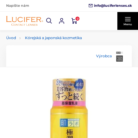
info@luciferlenses.sk
Napíšte nám
0
Menu
Úvod
Kórejská a japonská kozmetika
Výrobca