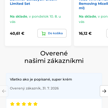
Limited Set
Removing Micell
ml)
Na sklade
,
v pondelok 10. 8. u
Na sklade
,
v pond
vás
vás
40,61 €
16,12 €
Do košíka
Overené
našimi zákazníkmi
Všetko ako je popísané, super krém
Overený zákazník, 31. 7. 2026