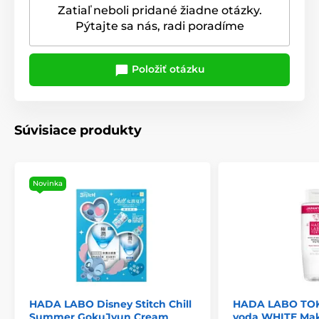
Zatiaľ neboli pridané žiadne otázky.
Pýtajte sa nás, radi poradíme
Položiť otázku
Súvisiace produkty
Novinka
HADA LABO Disney Stitch Chill
HADA LABO TOK
Summer GokuJyun Cream
voda WHITE Ma