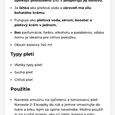
upokojiť podráždenú
pleť a
podporujú jej obnovu.
Je
ľahká
ako pleťová voda a
zároveň má silu
bohatého krému
.
Funguje ako
pleťová voda, sérum, booster a
pleťový krém v jednom.
Bez
parfumácie, farbív, alkoholu a parabénov, vďaka
čomu je ideálna pre citlivú pokožku.
Obsah balenia 140 ml
Typy pleti
Všetky typy pleti
Suchá pleť
Citlivá pleť
Použitie
Naneste emulziu na vyčistenú a tonizovanú pleť.
Naneste 2–3 kvapky do rúk a jemne vmasírujte do
tváre a krku, kým sa úplne nevstrebe. Možno použiť
aj na suché miesta, ako sú lakte, kolená a päty.