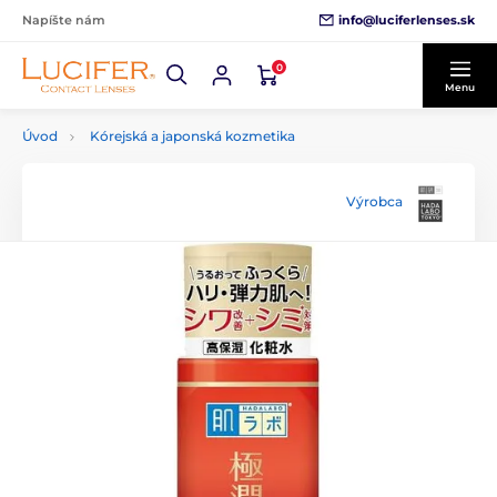
info@luciferlenses.sk
Napíšte nám
0
Menu
Úvod
Kórejská a japonská kozmetika
Výrobca