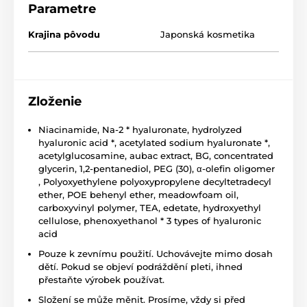
Parametre
Krajina pôvodu
Japonská kosmetika
Zloženie
Niacinamide, Na-2 * hyaluronate, hydrolyzed
hyaluronic acid *, acetylated sodium hyaluronate *,
acetylglucosamine, aubac extract, BG, concentrated
glycerin, 1,2-pentanediol, PEG (30), α-olefin oligomer
, Polyoxyethylene polyoxypropylene decyltetradecyl
ether, POE behenyl ether, meadowfoam oil,
carboxyvinyl polymer, TEA, edetate, hydroxyethyl
cellulose, phenoxyethanol * 3 types of hyaluronic
acid
Pouze k zevnímu použití. Uchovávejte mimo dosah
dětí. Pokud se objeví podráždění pleti, ihned
přestaňte výrobek používat.
Složení se může měnit. Prosíme, vždy si před