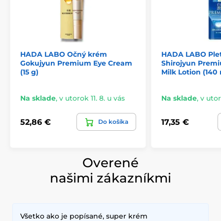
HADA LABO Očný krém
HADA LABO Pleť
Gokujyun Premium Eye Cream
Shirojyun Prem
(15 g)
Milk Lotion (140 
Na sklade
,
v utorok 11. 8. u vás
Na sklade
,
v utor
52,86 €
17,35 €
Do košíka
Overené
našimi zákazníkmi
Všetko ako je popísané, super krém