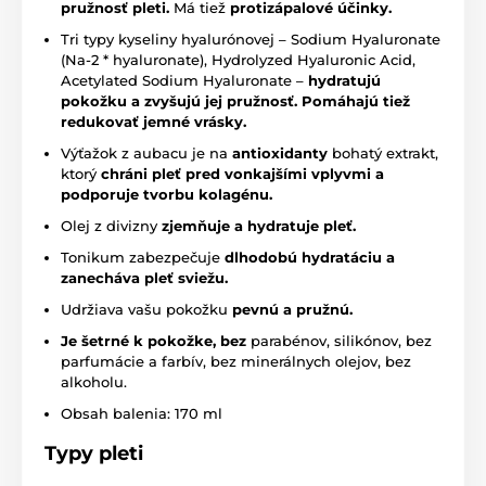
pružnosť pleti.
Má tiež
protizápalové účinky.
Tri typy kyseliny hyalurónovej – Sodium Hyaluronate
(Na-2 * hyaluronate), Hydrolyzed Hyaluronic Acid,
Acetylated Sodium Hyaluronate –
hydratujú
pokožku a zvyšujú jej pružnosť. Pomáhajú tiež
redukovať jemné vrásky.
Výťažok z aubacu je na
antioxidanty
bohatý extrakt,
ktorý
chráni pleť pred vonkajšími vplyvmi a
podporuje tvorbu kolagénu.
Olej z divizny
zjemňuje a hydratuje pleť.
Tonikum zabezpečuje
dlhodobú hydratáciu a
zanecháva pleť sviežu.
Udržiava vašu pokožku
pevnú a pružnú.
Je šetrné k pokožke, bez
parabénov, silikónov, bez
parfumácie a farbív, bez minerálnych olejov, bez
alkoholu.
Obsah balenia: 170 ml
Typy pleti