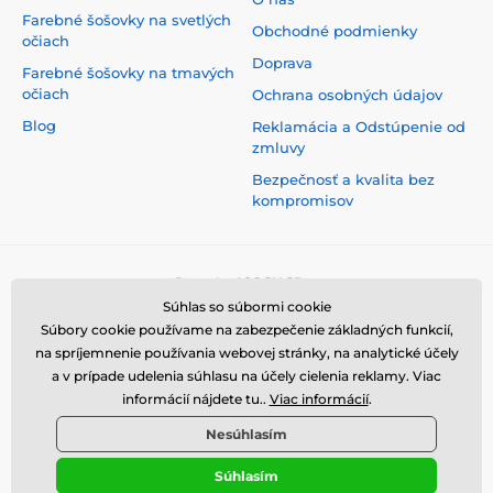
Farebné šošovky na svetlých
Obchodné podmienky
očiach
Doprava
Farebné šošovky na tmavých
očiach
Ochrana osobných údajov
Blog
Reklamácia a Odstúpenie od
zmluvy
Bezpečnosť a kvalita bez
kompromisov
Súhlas so súbormi cookie
Súbory cookie používame na zabezpečenie základných funkcií,
na spríjemnenie používania webovej stránky, na analytické účely
a v prípade udelenia súhlasu na účely cielenia reklamy. Viac
informácií nájdete tu..
Viac informácií
.
Nesúhlasím
Súhlasím
© 2026 www.luciferlenses.sk ⦁ E-shop vytvorila
SIMPLIA.cz