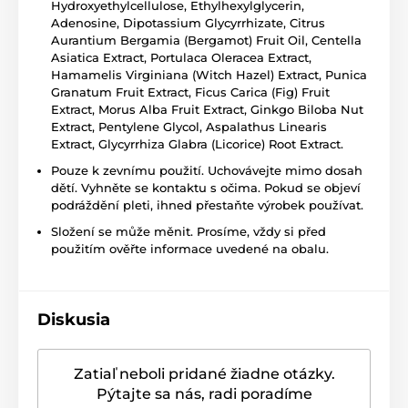
Hydroxyethylcellulose, Ethylhexylglycerin,
Adenosine, Dipotassium Glycyrrhizate, Citrus
Aurantium Bergamia (Bergamot) Fruit Oil, Centella
Asiatica Extract, Portulaca Oleracea Extract,
Hamamelis Virginiana (Witch Hazel) Extract, Punica
Granatum Fruit Extract, Ficus Carica (Fig) Fruit
Extract, Morus Alba Fruit Extract, Ginkgo Biloba Nut
Extract, Pentylene Glycol, Aspalathus Linearis
Extract, Glycyrrhiza Glabra (Licorice) Root Extract.
Pouze k zevnímu použití. Uchovávejte mimo dosah
dětí. Vyhněte se kontaktu s očima. Pokud se objeví
podráždění pleti, ihned přestaňte výrobek používat.
Složení se může měnit. Prosíme, vždy si před
použitím ověřte informace uvedené na obalu.
Diskusia
Zatiaľ neboli pridané žiadne otázky.
Pýtajte sa nás, radi poradíme