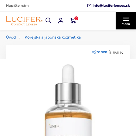
info@luciferlenses.sk
Napíšte nám
0
Menu
Úvod
Kórejská a japonská kozmetika
Výrobca