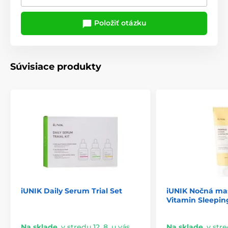
Položiť otázku
Súvisiace produkty
iUNIK Daily Serum Trial Set
iUNIK Nočná mas
Vitamin Sleepin
Na sklade
,
v stredu 12. 8. u vás
Na sklade
,
v stre