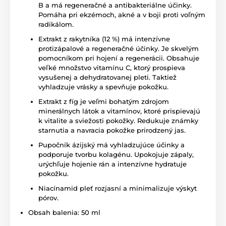
B a má regeneračné a antibakteriálne účinky.
Pomáha pri ekzémoch, akné a v boji proti voľným
radikálom.
Extrakt z rakytníka (12 %) má intenzívne
protizápalové a regeneračné účinky. Je skvelým
pomocníkom pri hojení a regenerácii. Obsahuje
veľké množstvo vitamínu C, ktorý prospieva
vysušenej a dehydratovanej pleti. Taktiež
vyhladzuje vrásky a spevňuje pokožku.
Extrakt z fíg je veľmi bohatým zdrojom
minerálnych látok a vitamínov, ktoré prispievajú
k vitalite a sviežosti pokožky. Redukuje známky
starnutia a navracia pokožke prirodzený jas.
Pupočník ázijský má vyhladzujúce účinky a
podporuje tvorbu kolagénu. Upokojuje zápaly,
urýchľuje hojenie rán a intenzívne hydratuje
pokožku.
Niacínamid pleť rozjasní a minimalizuje výskyt
pórov.
Obsah balenia: 50 ml