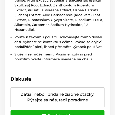
(Anise) Fruit Extract, Scutellaria Baicalensis (Baikal
Skullcap) Root Extract, Zanthoxylum Piperitum
Extract, Pulsatilla Koreana Extract, Usnea Barbata
(Lichen) Extract, Aloe Barbadensis (Aloe Vera) Leaf
Extract, Dipotassium Glycyrrhizate, Disodium EDTA,
Allantoin, Carbomer, Sodium Hydroxide, 1,2-
Hexanediol.
Pouze k zevnímu použití. Uchovávejte mimo dosah
dětí. Vyhněte se kontaktu s očima. Pokud se objeví
podráždění pleti, ihned přestaňte výrobek používat.
Složení se může měnit. Prosíme, vždy si před
použitím ověřte informace uvedené na obalu.
Diskusia
Zatiaľ neboli pridané žiadne otázky.
Pýtajte sa nás, radi poradíme