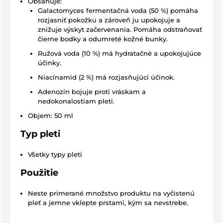
Obsahuje:
Galactomyces fermentačná voda (50 %) pomáha
rozjasniť pokožku a zároveň ju upokojuje a
znižuje výskyt začervenania. Pomáha odstraňovať
čierne bodky a odumreté kožné bunky.
Ružová voda (10 %) má hydratačné a upokojujúce
účinky.
Niacínamid (2 %) má rozjasňujúci účinok.
Adenozín bojuje proti vráskam a
nedokonalostiam pleti.
Objem: 50 ml
Typ
pleti
Všetky typy pleti
Použitie
Neste primerané množstvo produktu na vyčistenú
pleť a jemne vklepte prstami, kým sa nevstrebe.