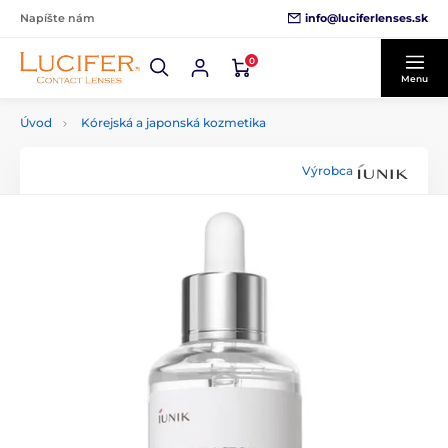
info@luciferlenses.sk
Napíšte nám
0
Menu
Úvod
Kórejská a japonská kozmetika
Výrobca