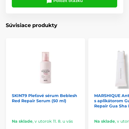
Položiť otázku
Súvisiace produkty
SKIN79 Pleťové sérum Beblesh
MARSHIQUE Anti
Red Repair Serum (50 ml)
s aplikátorom G
Repair Gua Sha 
Na sklade
,
v utorok 11. 8. u vás
Na sklade
,
v utor