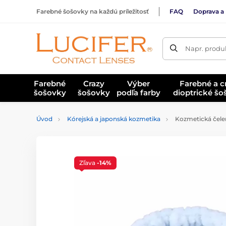
Farebné šošovky na každú príležitosť
FAQ
Doprava a 
Napr. produk
Farebné
Crazy
Výber
Farebné a c
šošovky
šošovky
podľa farby
dioptrické š
Úvod
Kórejská a japonská kozmetika
Kozmetická čelen
Zľava
-14%