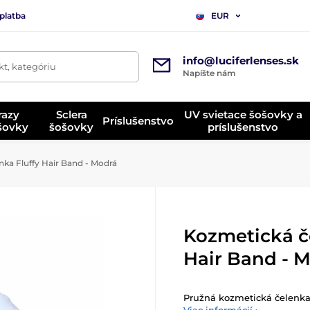
platba
EUR
info@luciferlenses.sk
t, kategóriu
Napíšte nám
razy
Sclera
UV svietace šošovky a
Príslušenstvo
ošovky
šošovky
príslušenstvo
ka Fluffy Hair Band - Modrá
Kozmetická č
Hair Band - 
Pružná kozmetická čelenka