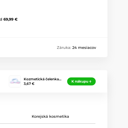
d
69,99 €
Záruka:
24 mesiacov
Kozmetická čelenka…
K nákupu
3,67 €
Korejská kosmetika