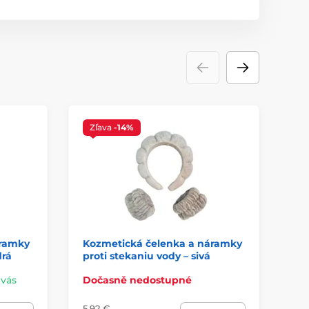
Zľava
-14%
Z
áramky
Kozmetická čelenka a náramky
Ko
drá
proti stekaniu vody – sivá
pr
 vás
Dočasně nedostupné
Do
5,92 €
5,9