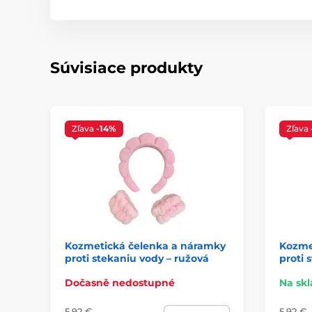
Súvisiace produkty
Zľava
-14%
Zľava
Kozmetická čelenka a náramky
Kozme
proti stekaniu vody – ružová
proti 
Dočasně nedostupné
Na sk
5,92 €
5,92 €