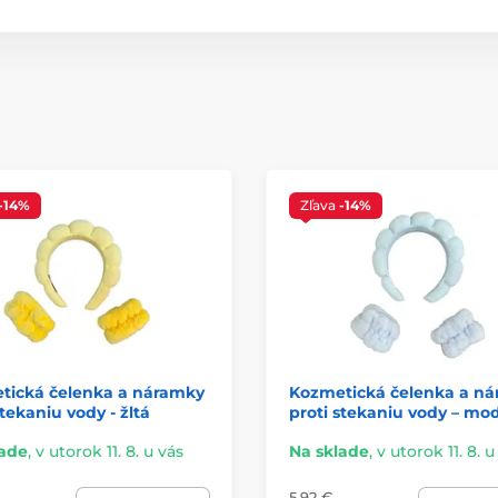
-14%
Zľava
-14%
tická čelenka a náramky
Kozmetická čelenka a n
stekaniu vody - žltá
proti stekaniu vody – mo
lade
,
v utorok 11. 8. u vás
Na sklade
,
v utorok 11. 8. u
5,92 €