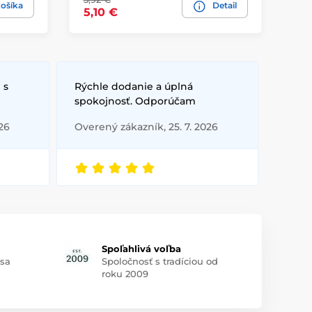
ošíka
Detail
5,10 €
5,
 s
Rýchle dodanie a úplná
spokojnosť. Odporúčam
26
Overený zákazník, 25. 7. 2026
Spoľahlivá voľba
 sa
Spoločnosť s tradíciou od
roku 2009