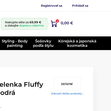
Registrovať sa
Prihlásiť sa
0
Nakúpte ešte za
69,99 €
0,00 €
a získajte
dopravu zdarma
Styling - Body
Šošovky
Kórejská a japonská
painting
podľa štýlu
kozmetika
elenka Fluffy
Modrá
Zobraziť ďalšie produkty ›
.