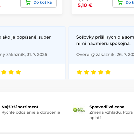
Do košíka
Do k
€
5,10 €
 ako je popísané, super
Šošovky prišli rýchlo a som
nimi nadmieru spokojná.
ý zákazník, 31. 7. 2026
Overený zákazník, 26. 7. 20
Najširší sortiment
Spravodlivá cena
Rýchle odoslanie a doručenie
Zmena vzhľadu, ktorá
oplatí