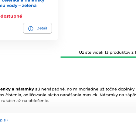
 čelenka a náramky
niu vody – zelená
edostupné
Detail
Už ste videli 13 produktov z 1
lenky a náramky
sú nenápadné, no mimoriadne užitočné doplnky pri
as čistenia, odličovania alebo nanášania masiek. Náramky na zápä
o rukách až na oblečenie.
sú veľmi obľúbené v kórejskej aj japonskej kozmetickej kultúre – n
zajnu.
pis
›