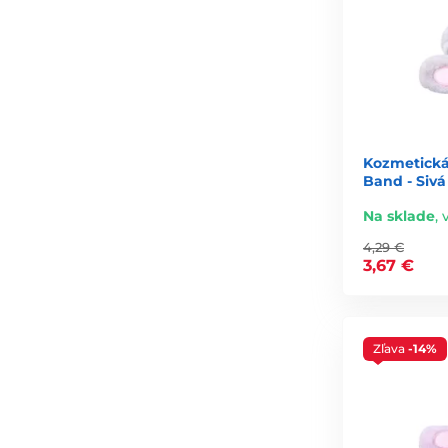
Kozmetická 
Band - Sivá
Na sklade
,
4,29 €
3,67 €
Zľava
-14%