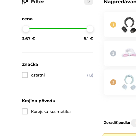
Filter
Najpredávan
13
cena
3.67 €
5.1 €
Značka
ostatní
(13)
Krajina pôvodu
Korejská kosmetika
Zoradiť podľa: