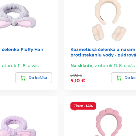
čelenka Fluffy Hair
Kozmetická čelenka a náram
proti stekaniu vody - púdrov
v utorok 11. 8. u vás
Na sklade
,
v utorok 11. 8. u vás
5,92 €
Do košíka
Do ko
5,10 €
Zľava
-14%