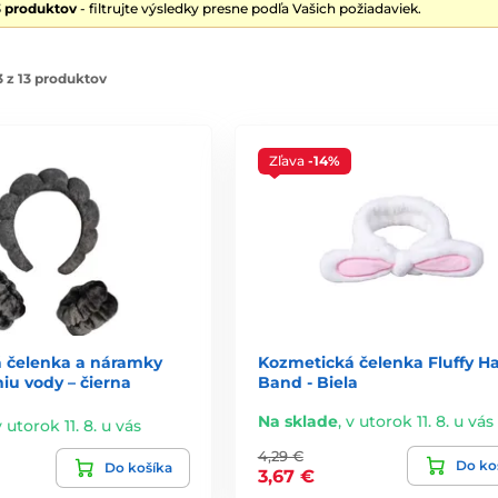
3 produktov
- filtrujte výsledky presne podľa Vašich požiadaviek.
 z 13 produktov
Zľava
-14%
 čelenka a náramky
Kozmetická čelenka Fluffy Ha
niu vody – čierna
Band - Biela
Na sklade
,
v utorok 11. 8. u vás
v utorok 11. 8. u vás
4,29 €
Do ko
Do košíka
3,67 €