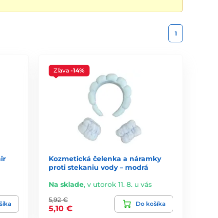
1
Zľava
-14%
ir
Kozmetická čelenka a náramky
proti stekaniu vody – modrá
Na sklade
,
v utorok 11. 8. u vás
5,92 €
šíka
Do košíka
5,10 €