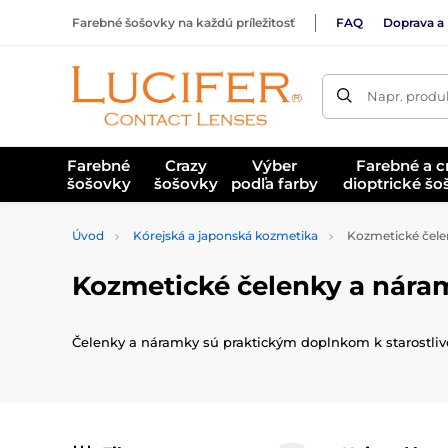
Farebné šošovky na každú príležitosť
FAQ
Doprava a 
Napr. produk
Farebné
Crazy
Výber
Farebné a c
šošovky
šošovky
podľa farby
dioptrické š
Úvod
Kórejská a japonská kozmetika
Kozmetické čele
Kozmetické čelenky a nára
Čelenky a náramky sú praktickým doplnkom k starostlivost