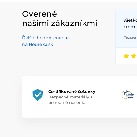
Pri čistení a 
Overené
Počas apliká
Všetko
našimi zákazníkmi
Pri líčení
krém
Ako súčasť re
Ďalšie hodnotenie na
Overen
na Heuréka.sk
Hlavné výh
Mäkký a savý
Elastické ale
Široký výber
Certifikované šošovky
Jednoduchá 
Bezpečné materiály a
pohodlné nosenie
V našej ponuke 
fanúšikov k-bea