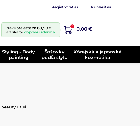
Registrovať sa
Prihlásiť sa
0
Nakúpte ešte za
69,99 €
0,00 €
a získajte
dopravu zdarma
Styling - Body
Šošovky
Kórejská a japonská
painting
podľa štýlu
kozmetika
beauty rituál.