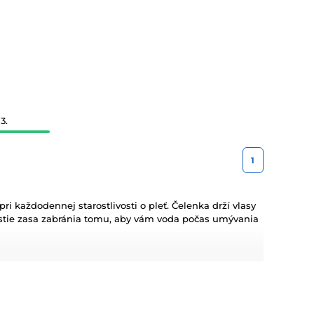
3.
1
 každodennej starostlivosti o pleť. Čelenka drží vlasy
stie zasa zabránia tomu, aby vám voda počas umývania
ielen pre svoju funkčnosť, ale aj vďaka hravému alebo