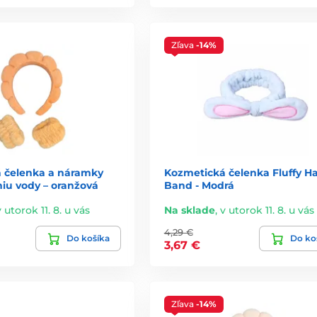
Zľava
-14%
 čelenka a náramky
Kozmetická čelenka Fluffy Ha
niu vody – oranžová
Band - Modrá
v utorok 11. 8. u vás
Na sklade
,
v utorok 11. 8. u vás
4,29 €
Do košíka
Do ko
3,67 €
Zľava
-14%