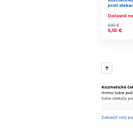
Kozmetická
proti steka
Dočasně n
5,92 €
5,10 €
Kozmetické če
mimo tváre poč
tváre stekala p
Tieto produkty 
elegantnému di
Zobraziť celý po
Využitie: