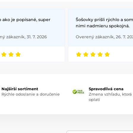
odličovaní pleti
cie pleťových masiek a krémov
 ako je popísané, super
Šošovky prišli rýchlo a som
nimi nadmieru spokojná.
laxačnej skincare rutiny
ý zákazník, 31. 7. 2026
Overený zákazník, 26. 7. 20
ody:
 materiál
– šetrný k pokožke, pohodlný na nosenie
bo nastaviteľné čelenky
– vhodné pre každú veľkosť hlavy
 dizajnov
– od minimalistických až po hravé zvieracie motívy
Najširší sortiment
Spravodlivá cena
údržba
– dajú sa opakovane prať a používať
Rýchle odoslanie a doručenie
Zmena vzhľadu, ktorá
oplatí
nájdete originálne produkty od overených ázijských značiek – ideá
uty.