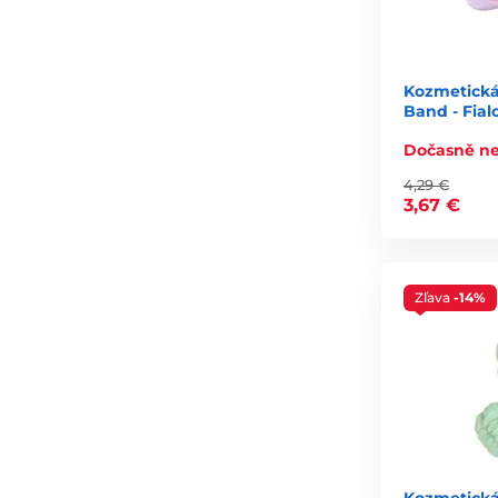
Kozmetická 
Band - Fial
Dočasně n
4,29 €
3,67 €
Zľava
-14%