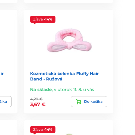
Zľava
-14%
ir
Kozmetická čelenka Fluffy Hair
Band - Ružová
Na sklade
,
v utorok 11. 8. u vás
4,29 €
šíka
Do košíka
3,67 €
Zľava
-14%