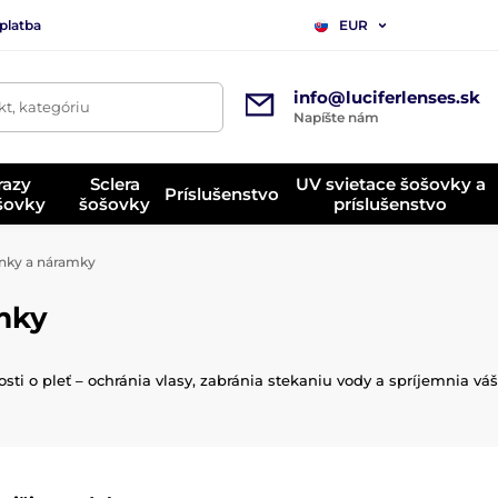
platba
EUR
info@luciferlenses.sk
t, kategóriu
Napíšte nám
razy
Sclera
UV svietace šošovky a
Príslušenstvo
ošovky
šošovky
príslušenstvo
nky a náramky
mky
i o pleť – ochránia vlasy, zabránia stekaniu vody a spríjemnia váš 