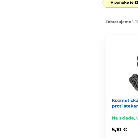
V ponuke je 1
Zobrazujeme 1-13
Kozmetická
proti steka
Na sklade
,
5,10 €