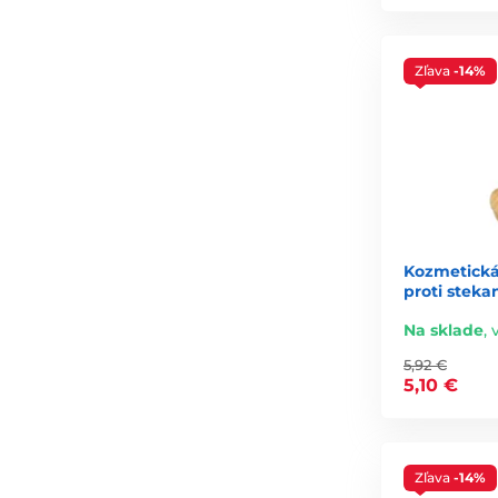
Zľava
-14%
Kozmetická
proti steka
Na sklade
,
5,92 €
5,10 €
Zľava
-14%