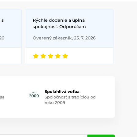
 s
Rýchle dodanie a úplná
spokojnosť. Odporúčam
26
Overený zákazník, 25. 7. 2026
Spoľahlivá voľba
 sa
Spoločnosť s tradíciou od
roku 2009
lne na domáce použitie aj ako milý darček pre