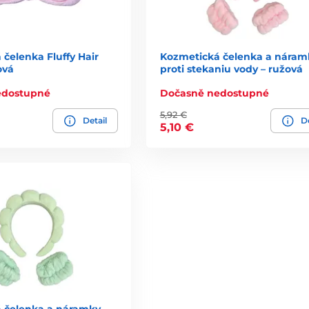
čelenka Fluffy Hair
Kozmetická čelenka a náram
ová
proti stekaniu vody – ružová
edostupné
Dočasně nedostupné
5,92 €
Detail
De
5,10 €