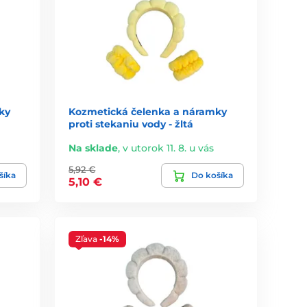
ky
Kozmetická čelenka a náramky
á
proti stekaniu vody - žltá
Na sklade
,
v utorok 11. 8. u vás
5,92 €
šíka
Do košíka
5,10 €
Zľava
-14%