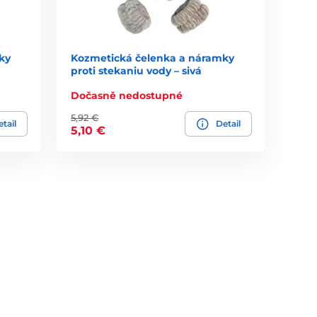
ky
Kozmetická čelenka a náramky
proti stekaniu vody – sivá
Dočasně nedostupné
5,92 €
tail
Detail
5,10 €