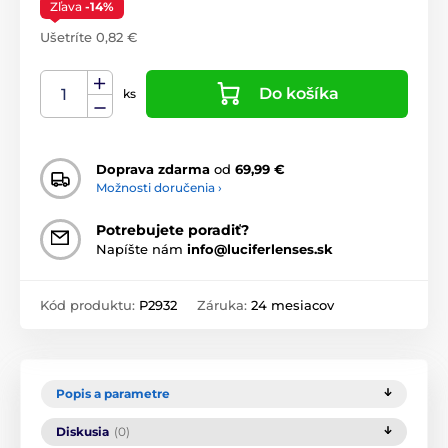
Zľava
-14%
Ušetríte 0,82 €
Do košíka
ks
Doprava zdarma
od
69,99 €
Možnosti doručenia ›
Potrebujete poradiť?
Napíšte nám
info@luciferlenses.sk
Kód produktu:
P2932
Záruka:
24 mesiacov
Popis a parametre
Diskusia
(0)