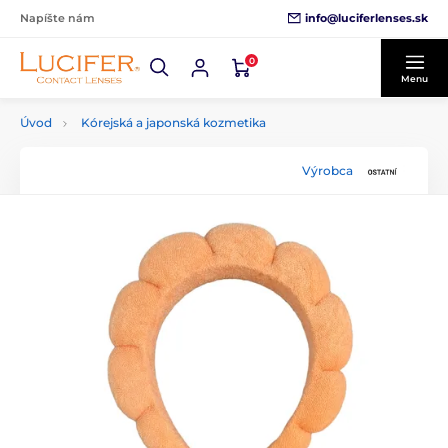
info@luciferlenses.sk
Napíšte nám
0
Menu
Úvod
Kórejská a japonská kozmetika
Výrobca