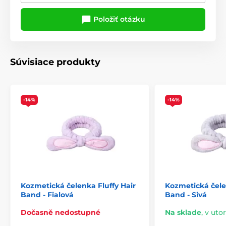
Položiť otázku
Súvisiace produkty
-14%
-14%
Kozmetická čelenka Fluffy Hair
Kozmetická čele
Band - Fialová
Band - Sivá
Dočasně nedostupné
Na sklade
,
v utor