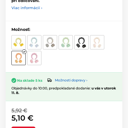
pri odličovaní.
Viac informácií ›
Možnosť:
Možnosti dopravy ›
Na sklade 5 ks
Objednávky do 10:00, predpokladané dodanie:
u vás v utorok
11. 8.
5,92 €
5,10 €