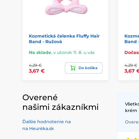
Kozmetická čelenka Fluffy Hair
Kozmet
Band - Ružová
Band -
Na sklade
,
v utorok 11. 8. u vás
Dočas
4,29 €
4,29 €
Do košíka
3,67 €
3,67 
Overené
Všetko
našimi zákazníkmi
krém
Ďalšie hodnotenie na
Overen
na Heuréka.sk