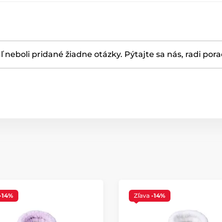
ľ neboli pridané žiadne otázky. Pýtajte sa nás, radi por
-14%
Zľava
-14%