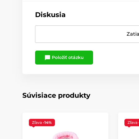
Diskusia
Zatia
Položiť otázku
Súvisiace produkty
Zľava
-14%
Zľava