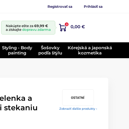
Registrovať sa
Prihlásiť sa
0
Nakúpte ešte za
69,99 €
0,00 €
a získajte
dopravu zdarma
Styling - Body
Šošovky
Kórejská a japonská
painting
podľa štýlu
kozmetika
elenka a
i stekaniu
Zobraziť ďalšie produkty ›