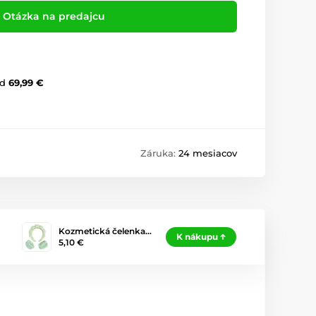
Otázka na predajcu
d
69,99 €
Záruka:
24 mesiacov
Kozmetická čelenka…
K nákupu
5,10 €