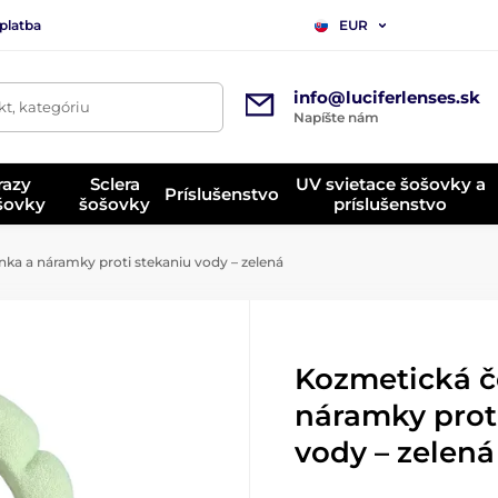
platba
EUR
info@luciferlenses.sk
t, kategóriu
Napíšte nám
razy
Sclera
UV svietace šošovky a
Príslušenstvo
ošovky
šošovky
príslušenstvo
ka a náramky proti stekaniu vody – zelená
Kozmetická č
náramky prot
vody – zelená