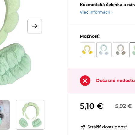
Kozmetická čelenka a nára
Viac informácií ›
Možnosť:
Dočasně nedost
5,10 €
5,92 €
Strážiť dostupnosť