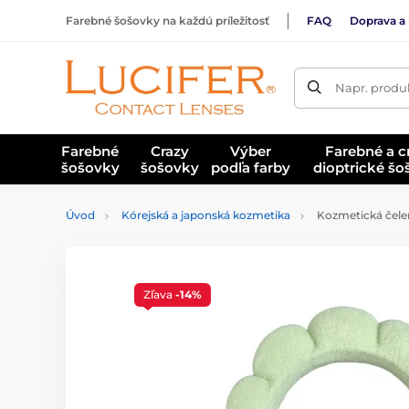
Farebné šošovky na každú príležitosť
FAQ
Doprava a 
Napr. produk
Farebné
Crazy
Výber
Farebné a c
šošovky
šošovky
podľa farby
dioptrické š
Úvod
Kórejská a japonská kozmetika
Kozmetická čelen
Zľava
-14%