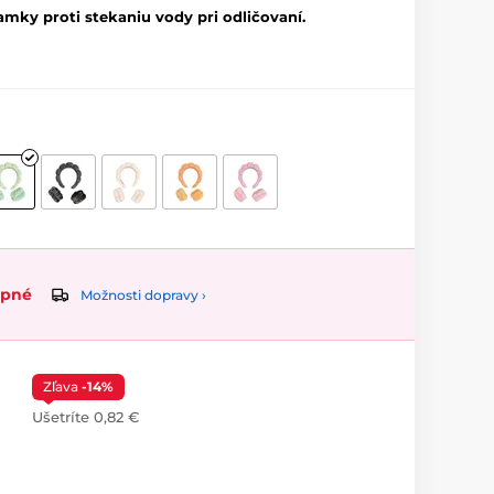
mky proti stekaniu vody pri odličovaní.
upné
Možnosti dopravy ›
Zľava
-14%
Ušetríte 0,82 €