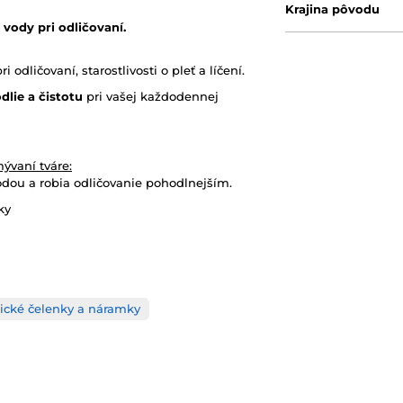
Krajina pôvodu
vody pri odličovaní.
odličovaní, starostlivosti o pleť a líčení.
dlie a čistotu
pri vašej každodennej
ývaní tváre:
dou a robia odličovanie pohodlnejším.
ky
ické čelenky a náramky