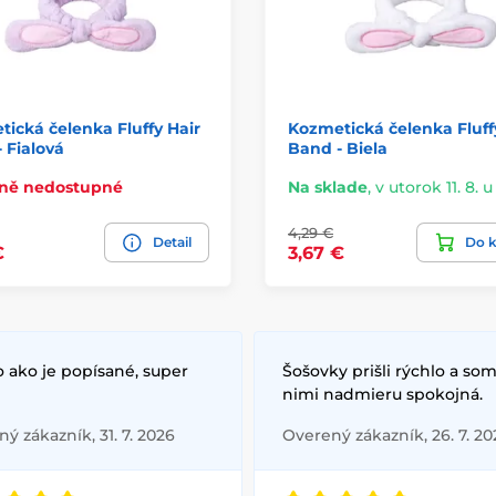
ická čelenka Fluffy Hair
Kozmetická čelenka Fluff
 Fialová
Band - Biela
ně nedostupné
Na sklade
,
v utorok 11. 8. u
4,29 €
Detail
Do k
€
3,67 €
 ako je popísané, super
Šošovky prišli rýchlo a som
nimi nadmieru spokojná.
ý zákazník, 31. 7. 2026
Overený zákazník, 26. 7. 20