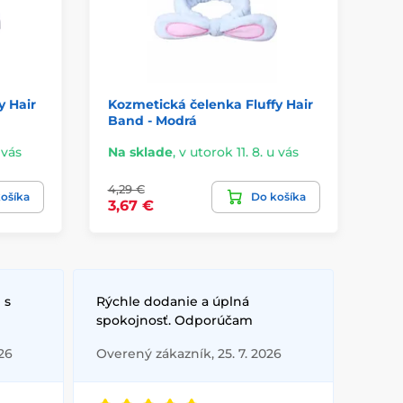
y Hair
Kozmetická čelenka Fluffy Hair
Ko
Band - Modrá
Ba
 vás
Na sklade
,
v utorok 11. 8. u vás
Na
4,29 €
4,2
ošíka
Do košíka
3,67 €
3,
 s
Rýchle dodanie a úplná
spokojnosť. Odporúčam
26
Overený zákazník, 25. 7. 2026