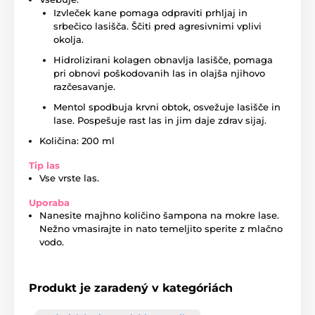
Izvleček kane pomaga odpraviti prhljaj in
srbečico lasišča. Ščiti pred agresivnimi vplivi
okolja.
Hidrolizirani kolagen obnavlja lasišče, pomaga
pri obnovi poškodovanih las in olajša njihovo
razčesavanje.
Mentol spodbuja krvni obtok, osvežuje lasišče in
lase. Pospešuje rast las in jim daje zdrav sijaj.
Količina: 200 ml
Tip las
Vse vrste las.
Uporaba
Nanesite majhno količino šampona na mokre lase.
Nežno vmasirajte in nato temeljito sperite z mlačno
vodo.
Produkt je zaradený v kategóriách