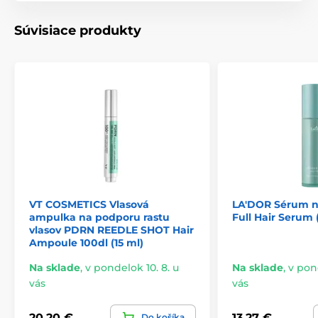
Súvisiace produkty
VT COSMETICS Vlasová
LA'DOR Sérum n
ampulka na podporu rastu
Full Hair Serum 
vlasov PDRN REEDLE SHOT Hair
Ampoule 100dl (15 ml)
Na sklade
,
v pondelok 10. 8. u
Na sklade
,
v pond
vás
vás
20,20 €
13,27 €
Do košíka