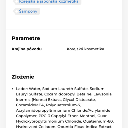
Kórejská a japonská kozmetika
Šampóny
Parametre
Krajina pôvodu
Korejská kosmetika
Zloženie
Lador: Water, Sodium Laureth Sulfate, Sodium
Lauryl Sulfate, Cocamidopropyl Betaine, Lawsonia
Inermis (Henna) Extract, Glycol Distearate,
CocamideMEA, Polyquaternium-7,
Acrylamidopropyltrimonium Chloride/Acrylamide
Copolymer, PPG-3 Caprylyl Ether, Menthol, Guar
Hydroxypropyltrimonium Chloride, Quaternium-80,
Hydrolyzed Collagen, Opuntia Ficus-Indica Extract,