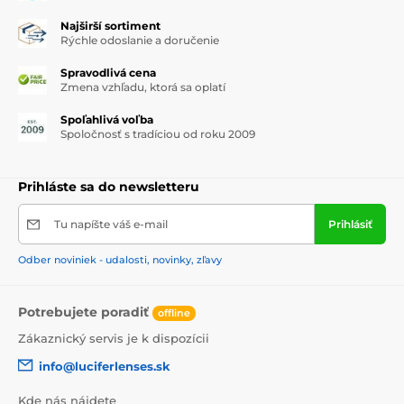
Najširší sortiment
Rýchle odoslanie a doručenie
Spravodlivá cena
Zmena vzhľadu, ktorá sa oplatí
Spoľahlivá voľba
Spoločnosť s tradíciou od roku 2009
Prihláste sa do newsletteru
Tu napíšte váš e-mail
Prihlásiť
Odber noviniek - udalosti, novinky, zľavy
Potrebujete poradiť
offline
Zákaznický servis je k dispozícii
info@luciferlenses.sk
Kde nás nájdete