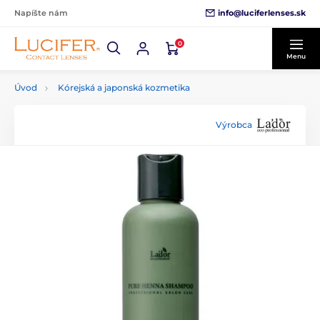
info@luciferlenses.sk
Napíšte nám
0
Menu
Úvod
Kórejská a japonská kozmetika
Výrobca