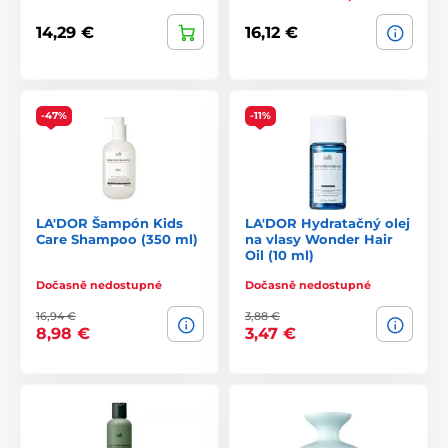
14,29 €
16,12 €
-47%
-11%
LA'DOR Šampón Kids
LA'DOR Hydratačný olej
Care Shampoo (350 ml)
na vlasy Wonder Hair
Oil (10 ml)
Dočasně nedostupné
Dočasně nedostupné
16,94 €
3,88 €
8,98 €
3,47 €