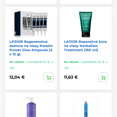
LA'DOR Regeneračná
LA'DOR Reparačná kúra
esencia na vlasy Keratin
na vlasy Herbalism
Power Glue Ampoule (4
Treatment (150 ml)
x 15 g)
Na sklade
,
v pondelok 10. 8. u
Na sklade
,
v pondelok 10. 8. u
vás
vás
12,04 €
11,63 €