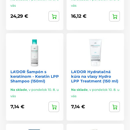
vás
vás
24,29 €
16,12 €
LA'DOR Šampón s
LA'DOR Hydratačná
keratínom - Keratin LPP
kúra na vlasy Hydro
Shampoo (150ml)
LPP Treatment (150 ml)
Na sklade
,
v pondelok 10. 8. u
Na sklade
,
v pondelok 10. 8. u
vás
vás
7,14 €
7,14 €