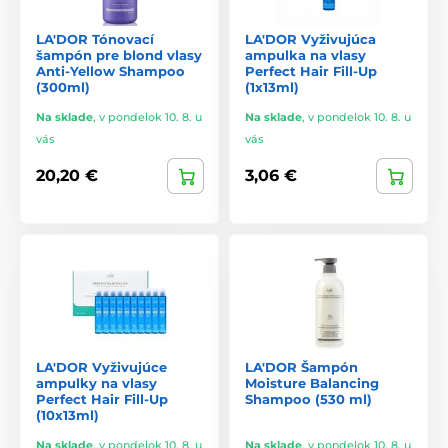
LA'DOR Tónovací
LA'DOR Vyživujúca
šampón pre blond vlasy
ampulka na vlasy
Anti-Yellow Shampoo
Perfect Hair Fill-Up
(300ml)
(1x13ml)
Na sklade
,
v pondelok 10. 8. u
Na sklade
,
v pondelok 10. 8. u
vás
vás
20,20 €
3,06 €
LA'DOR Vyživujúce
LA'DOR Šampón
ampulky na vlasy
Moisture Balancing
Perfect Hair Fill-Up
Shampoo (530 ml)
(10x13ml)
Na sklade
,
v pondelok 10. 8. u
Na sklade
,
v pondelok 10. 8. u