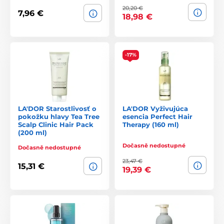
20,20 €
7,96 €
18,98 €
-17%
LA'DOR Starostlivosť o
LA'DOR Vyživujúca
pokožku hlavy Tea Tree
esencia Perfect Hair
Scalp Clinic Hair Pack
Therapy (160 ml)
(200 ml)
Dočasně nedostupné
Dočasně nedostupné
23,47 €
15,31 €
19,39 €