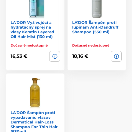
LA'DOR Vyživujúci a
LA'DOR Šampón proti
hydratačný sprej na
lupinám Anti-Dandruff
vlasy Keratin Layered
Shampoo (530 ml)
Oil Hair Mist (130 ml)
Dočasně nedostupné
Dočasně nedostupné
16,53 €
18,16 €
LA'DOR Šampón proti
vypadávaniu vlasov
Dermatical Hair-Loss
Shampoo For Thin Hair
(530ml)