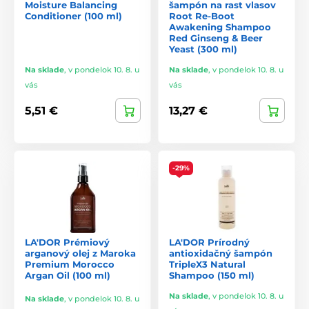
Moisture Balancing
šampón na rast vlasov
Conditioner (100 ml)
Root Re-Boot
Awakening Shampoo
Red Ginseng & Beer
Yeast (300 ml)
Na sklade
,
v pondelok 10. 8. u
Na sklade
,
v pondelok 10. 8. u
vás
vás
5,51 €
13,27 €
-29%
LA'DOR Prémiový
LA'DOR Prírodný
arganový olej z Maroka
antioxidačný šampón
Premium Morocco
TripleX3 Natural
Argan Oil (100 ml)
Shampoo (150 ml)
Na sklade
,
v pondelok 10. 8. u
Na sklade
,
v pondelok 10. 8. u