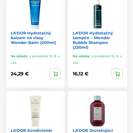
LA'DOR Hydratačný
LA'DOR Hydratačný
balzam na vlasy
šampón – Wonder
Wonder Balm (200ml)
Bubble Shampoo
(250ml)
Na sklade
,
v pondelok 10. 8. u
Na sklade
,
v pondelok 10. 8. u
vás
vás
24,29 €
16,12 €
LA'DOR Kondicionér
LA'DOR Osviežujúci