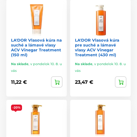
LA'DOR Vlasová kúra na
LA'DOR Vlasová kúra
suché a lámavé vlasy
pre suché a lámavé
ACV Vinegar Treatment
vlasy ACV Vinegar
(150 ml)
Treatment (430 ml)
Na sklade
,
v pondelok 10. 8. u
Na sklade
,
v pondelok 10. 8. u
vás
vás
11,22 €
23,47 €
-20%