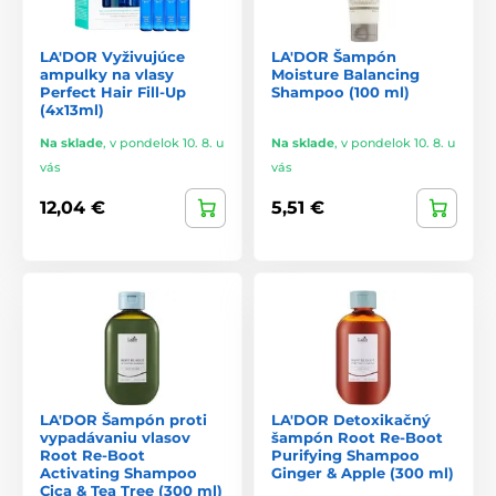
Profesionálna kvalita pre domáce použitie
.
LA'DOR Vyživujúce
LA'DOR Šampón
Široká ponuka produktov
pre všetky typy vlasov a
ampulky na vlasy
Moisture Balancing
potreby.
Perfect Hair Fill-Up
Shampoo (100 ml)
(4x13ml)
Kombinácia prírodných zložiek a modernej technológie
.
Na sklade
,
v pondelok 10. 8. u
Na sklade
,
v pondelok 10. 8. u
vás
vás
La’dor v našom internetovom obchode
12,04 €
5,51 €
V našom e-shope nájdete
široký výber originálnych
produktov La’dor
, dovážaných priamo z Kórey. Od
intenzívnych regeneračných ampuliek cez jemné šampóny
až po výživné masky – La’dor ponúka riešenie pre každý typ
vlasov a každú potrebu.
Doprajte svojim vlasom
starostlivosť, na ktorú sa
spoliehajú profesionáli
– a dosiahnite doma výsledky ako zo
salónu s La’dor.
LA'DOR Šampón proti
LA'DOR Detoxikačný
vypadávaniu vlasov
šampón Root Re-Boot
Root Re-Boot
Purifying Shampoo
Activating Shampoo
Ginger & Apple (300 ml)
Cica & Tea Tree (300 ml)