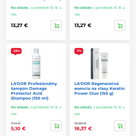
Na sklade
,
v pondelok 10. 8. u
Na sklade
,
v pondelok 10. 8. u
vás
vás
13,27 €
13,27 €
-29%
-7%
LA'DOR Profesionálny
LA'DOR Regeneračná
šampón Damage
esencia na vlasy Keratin
Protector Acid
Power Glue (150 g)
Shampoo (150 ml)
Na sklade
,
v pondelok 10. 8. u
Na sklade
,
v pondelok 10. 8. u
vás
vás
7,14 €
19,80 €
5,10 €
18,37 €