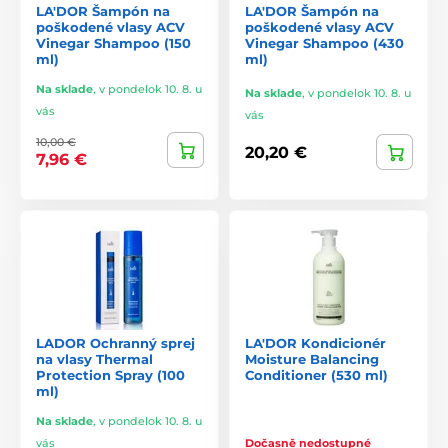
LA'DOR Šampón na
LA'DOR Šampón na
poškodené vlasy ACV
poškodené vlasy ACV
Vinegar Shampoo (150
Vinegar Shampoo (430
ml)
ml)
Na sklade
,
v pondelok 10. 8. u
Na sklade
,
v pondelok 10. 8. u
vás
vás
10,00 €
20,20 €
7,96 €
LADOR Ochranný sprej
LA'DOR Kondicionér
na vlasy Thermal
Moisture Balancing
Protection Spray (100
Conditioner (530 ml)
ml)
Na sklade
,
v pondelok 10. 8. u
vás
Dočasně nedostupné