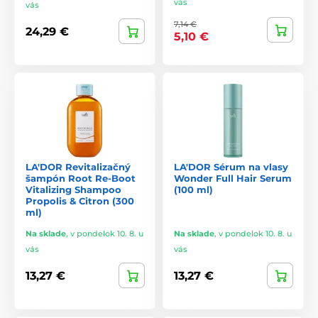
vás
vás
7,14 €
24,29 €
5,10 €
LA'DOR Revitalizačný
LA'DOR Sérum na vlasy
šampón Root Re-Boot
Wonder Full Hair Serum
Vitalizing Shampoo
(100 ml)
Propolis & Citron (300
ml)
Na sklade
,
v pondelok 10. 8. u
Na sklade
,
v pondelok 10. 8. u
vás
vás
13,27 €
13,27 €