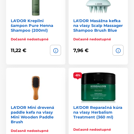
LA'DOR Krepilni
LA'DOR Masážna kefka
šampon Pure Henna
na vlasy Scalp Massager
Shampoo (200ml)
Shampoo Brush Blue
Dočasně nedostupné
Dočasně nedostupné
11,22 €
7,96 €
-6%
LA'DOR Mini drevená
LA'DOR Reparačná kúra
paddle kefa na vlasy
na vlasy Herbalism
Mini Wooden Paddle
Treatment (360 ml)
Brush
Dočasně nedostupné
Dočasně nedostupné