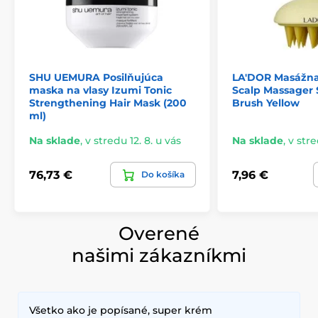
SHU UEMURA Posilňujúca
LA'DOR Masážna 
maska na vlasy Izumi Tonic
Scalp Massager
Strengthening Hair Mask (200
Brush Yellow
ml)
Na sklade
,
v stredu 12. 8. u vás
Na sklade
,
v stre
76,73 €
7,96 €
Do košíka
Overené
našimi zákazníkmi
Všetko ako je popísané, super krém