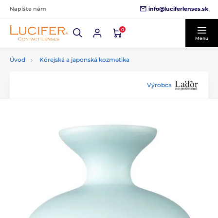
info@luciferlenses.sk
Napíšte nám
0
Menu
Úvod
Kórejská a japonská kozmetika
Výrobca