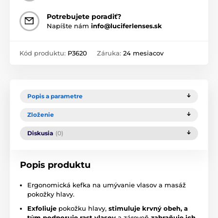
Potrebujete poradiť?
Napíšte nám
info@luciferlenses.sk
Kód produktu:
P3620
Záruka:
24 mesiacov
Popis a parametre
Zloženie
Diskusia
(0)
Popis produktu
Ergonomická kefka na umývanie vlasov a masáž
pokožky hlavy.
Exfoliuje
pokožku hlavy,
stimuluje krvný obeh, a
tým podporuje rast vlasov
a zároveň
zabraňuje ich