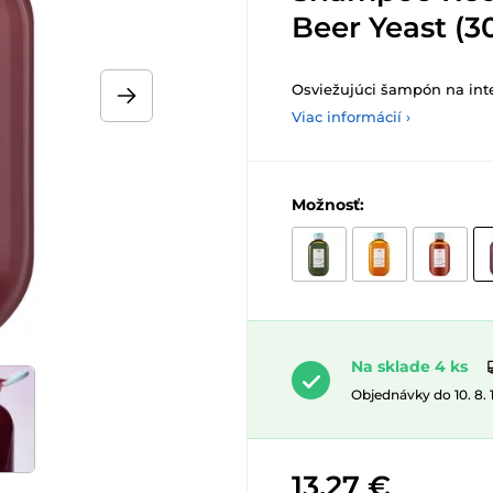
Beer Yeast (3
Osviežujúci šampón na inten
Viac informácií ›
Možnosť:
Na sklade 4 ks
Objednávky do 10. 8.
13,27 €