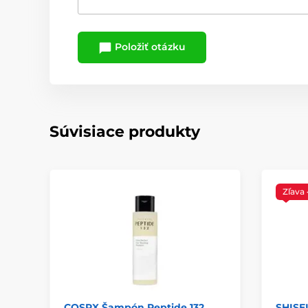
Položiť otázku
Súvisiace produkty
Zľava
COSRX Šampón Peptide 132
SHISE