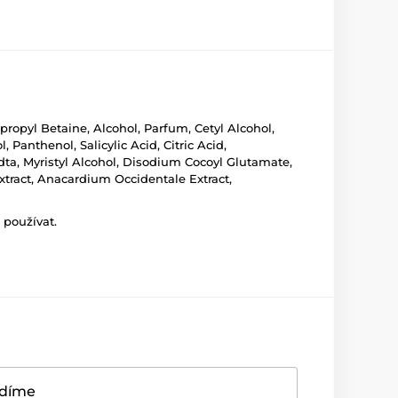
pyl Betaine, Alcohol, Parfum, Cetyl Alcohol,
anthenol, Salicylic Acid, Citric Acid,
ta, Myristyl Alcohol, Disodium Cocoyl Glutamate,
xtract, Anacardium Occidentale Extract,
 používat.
adíme