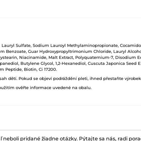
ryl Sulfate, Sodium Lauroyl Methylaminopropionate, Cocamidopro
Benzoate, Guar Hydroxypropyltrimonium Chloride, Lauryl Alcohol, P
tearin, Niacinamide, Malt Extract, Polyquaternium-7, Disodium Ed
opanediol, Butylene Glycol, 1,2-Hexanediol, Cuscuta Japonica Seed E
 Peptide, Biotin, Ci 17200.
h dětí. Pokud se objeví podráždění pleti, ihned přestaňte výrobek
oužitím ověřte informace uvedené na obalu.
ľ neboli pridané žiadne otázky. Pýtajte sa nás, radi por