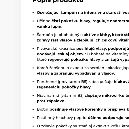
Osviežujúci šampón na intenzívnu starostlivos
Účinne
čistí pokožku hlavy, reguluje nadme
vzniku lupín.
Šampón je obohatený o
aktívne látky, ktoré s
zdravý rast vlasov a zlepšujú ich celkovú vitali
Pivovarské kvasnice
posilňujú vlasy, podporujú 
dodávajú lesk aj objem.
Sú bohaté na vitamíny 
ktoré
regenerujú pokožku hlavy a znižujú vypa
Koreň ženšenu a extrakt zo semien kokotice ja
vlasov a zabraňujú vypadávaniu vlasov.
Panthenol (provitamín B5) zabezpečuje
hĺbkovú
regeneráciu pokožky hlavy.
Niacinamid (vitamín B3)
zlepšuje mikrocirkulác
protizápalovo.
Biotín
posilňuje vlasové korienky a prispieva k 
Rastlinný hrachový peptid
účinne podporuje ras
O zdravie pokožky sa stará aj extrakt z kešu, kt