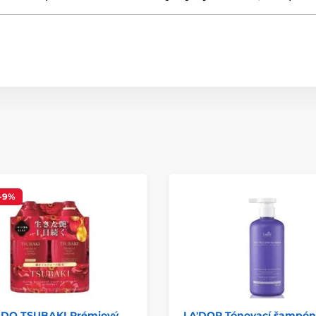
-9%
IDO TSUBAKI Prémiový
LA'DOR Tónovací šampón