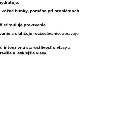
hydratuje.
é kožné bunky, pomáha pri problémoch
ň stimuluje prekrvenie.
ovanie a uľahčuje rozčesávanie,
upravuje
jú
intenzívnu starostlivosť o vlasy a
avšie a lesklejšie vlasy.