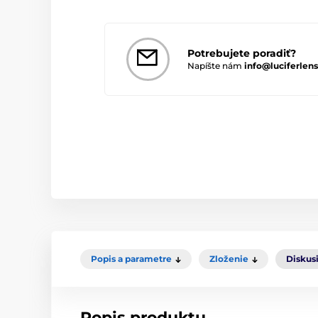
Potrebujete poradiť?
Napíšte nám
info@luciferlens
Popis a parametre
Zloženie
Diskus
Popis produktu