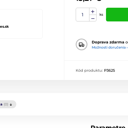
ks
es.sk
Doprava zdarma
o
Možnosti doručenia ›
Kód produktu:
P3625
ia
(0)
Parametre