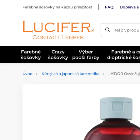
Farebné šošovky na každú príležitosť
FAQ
Doprava a 
Napr. produk
Farebné
Crazy
Výber
Farebné a c
šošovky
šošovky
podľa farby
dioptrické š
Úvod
Kórejská a japonská kozmetika
LA'DOR Osviežuj