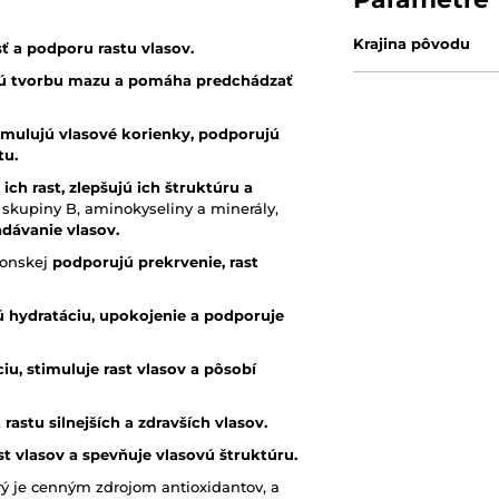
Krajina pôvodu
ť a podporu rastu vlasov.
rnú tvorbu mazu a pomáha predchádzať
timulujú vlasové korienky, podporujú
tu.
ich rast, zlepšujú ich štruktúru a
skupiny B, aminokyseliny a minerály,
dávanie vlasov.
ponskej
podporujú prekrvenie, rast
 hydratáciu, upokojenie a podporuje
iu, stimuluje rast vlasov a pôsobí
rastu silnejších a zdravších vlasov.
t vlasov a spevňuje vlasovú štruktúru.
orý je cenným zdrojom antioxidantov, a