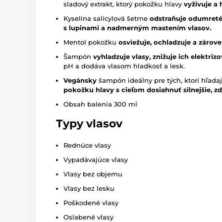
sladový extrakt, ktorý pokožku hlavy
vyživuje a 
Kyselina salicylová šetrne
odstraňuje odumret
s lupinami a nadmerným mastením vlasov.
Mentol pokožku
osviežuje, ochladzuje a zárove
Šampón
vyhladzuje vlasy, znižuje ich elektriz
pH a dodáva vlasom hladkosť a lesk.
Vegánsky
šampón ideálny pre tých, ktorí hľada
pokožku hlavy s cieľom dosiahnuť silnejšie, zdr
Obsah balenia 300 ml
Typy
vlasov
Rednúce vlasy
Vypadávajúce vlasy
Vlasy bez objemu
Vlasy bez lesku
Poškodené vlasy
Oslabené vlasy