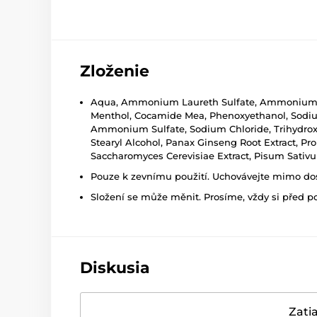
Zloženie
Aqua, Ammonium Laureth Sulfate, Ammonium Lau
Menthol, Cocamide Mea, Phenoxyethanol, Sodium 
Ammonium Sulfate, Sodium Chloride, Trihydroxys
Stearyl Alcohol, Panax Ginseng Root Extract, Pr
Saccharomyces Cerevisiae Extract, Pisum Sativum
Pouze k zevnímu použití. Uchovávejte mimo dosa
Složení se může měnit. Prosíme, vždy si před p
Diskusia
Zatia