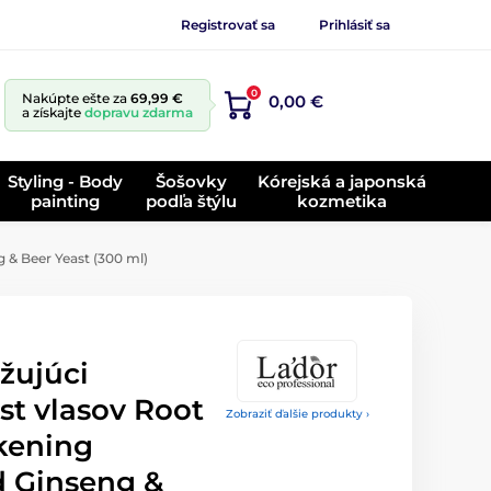
Registrovať sa
Prihlásiť sa
0
Nakúpte ešte za
69,99 €
0,00 €
a získajte
dopravu zdarma
Styling - Body
Šošovky
Kórejská a japonská
painting
podľa štýlu
kozmetika
& Beer Yeast (300 ml)
žujúci
st vlasov Root
Zobraziť ďalšie produkty ›
kening
 Ginseng &