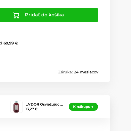
Pridať do košíka
d
69,99 €
Záruka:
24 mesiacov
LA'DOR Osviežujúci…
K nákupu
13,27 €