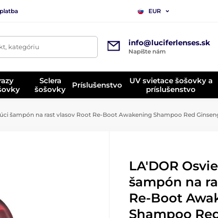
platba
EUR
info@luciferlenses.sk
t, kategóriu
Napíšte nám
razy
Sclera
UV svietace šošovky a
Príslušenstvo
ošovky
šošovky
príslušenstvo
úci šampón na rast vlasov Root Re-Boot Awakening Shampoo Red Ginseng 
LA'DOR Osvie
šampón na ra
Re-Boot Awa
Shampoo Red