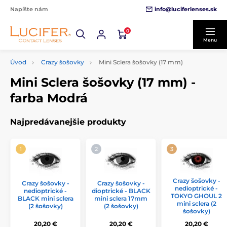
info@luciferlenses.sk
Napíšte nám
0
Menu
Úvod
Crazy šošovky
Mini Sclera šošovky (17 mm)
Mini Sclera šošovky (17 mm) -
farba Modrá
Najpredávanejšie produkty
Crazy šošovky -
Crazy šošovky -
Crazy šošovky -
nedioptrické -
nedioptrické -
dioptrické - BLACK
TOKYO GHOUL 2
BLACK mini sclera
mini sclera 17mm
mini sclera (2
(2 šošovky)
(2 šošovky)
šošovky)
20,20 €
20,20 €
20,20 €