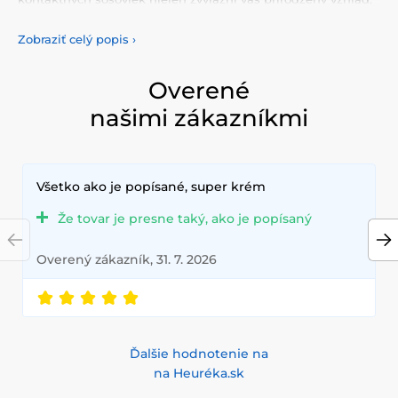
ale taktiež vám umožní vyjadriť svoju osobnosť a
jedinečnosť. Vyberte si z našej pestrej ponuky farebných
Zobraziť celý popis
›
šošoviek, ktoré vám poskytnú komfort a bezpečnosť po celý
deň. Pridajte do svojho života trochu farby s našimi
kvalitnými šošovkami, ktoré spĺňajú najvyššie štandardy
Overené
kvality a pohodlia.
našimi zákazníkmi
Všetko ako je popísané, super krém
Že tovar je presne taký, ako je popísaný
Overený zákazník, 31. 7. 2026
Ďalšie hodnotenie na
na Heuréka.sk