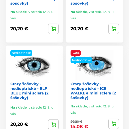
šošovky)
šošovky)
Na sklade
,
v stredu 12. 8. u
Na sklade
,
v stredu 12. 8. u
vás
vás
20,20 €
20,20 €
Nedioptrické
-30%
Nedioptrické
Crazy šošovky -
Crazy šošovky -
nedioptrické - ELF
nedioptrické - ICE
BLUE mini sclera (2
WALKER mini sclera (2
šošovky)
šošovky)
Na sklade
,
v stredu 12. 8. u
Na sklade
,
v stredu 12. 8. u
vás
vás
20,20 €
20,20 €
14,08 €