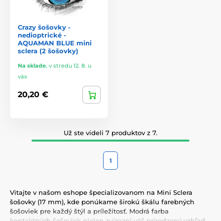
Crazy šošovky -
nedioptrické -
AQUAMAN BLUE mini
sclera (2 šošovky)
Na sklade
,
v stredu 12. 8. u
vás
20,20 €
Už ste videli 7 produktov z 7.
1
Vitajte v našom eshope špecializovanom na Mini Sclera
šošovky (17 mm), kde ponúkame širokú škálu farebných
šošoviek pre každý štýl a príležitosť. Modrá farba
kontaktných šošoviek nielen zvýrazní váš prirodzený vzhľad,