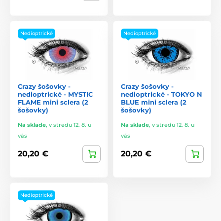
Nedioptrické
Nedioptrické
Crazy šošovky -
Crazy šošovky -
nedioptrické - MYSTIC
nedioptrické - TOKYO N
FLAME mini sclera (2
BLUE mini sclera (2
šošovky)
šošovky)
Na sklade
,
v stredu 12. 8. u
Na sklade
,
v stredu 12. 8. u
vás
vás
20,20 €
20,20 €
Nedioptrické