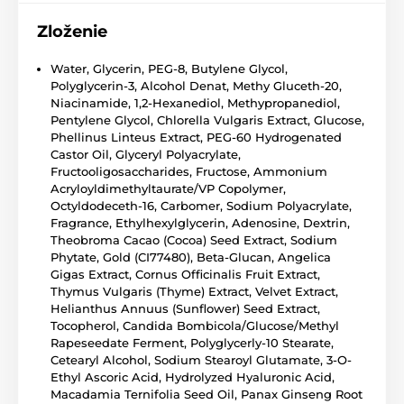
Zloženie
Water, Glycerin, PEG-8, Butylene Glycol,
Polyglycerin-3, Alcohol Denat, Methy Gluceth-20,
Niacinamide, 1,2-Hexanediol, Methypropanediol,
Pentylene Glycol, Chlorella Vulgaris Extract, Glucose,
Phellinus Linteus Extract, PEG-60 Hydrogenated
Castor Oil, Glyceryl Polyacrylate,
Fructooligosaccharides, Fructose, Ammonium
Acryloyldimethyltaurate/VP Copolymer,
Octyldodeceth-16, Carbomer, Sodium Polyacrylate,
Fragrance, Ethylhexylglycerin, Adenosine, Dextrin,
Theobroma Cacao (Cocoa) Seed Extract, Sodium
Phytate, Gold (CI77480), Beta-Glucan, Angelica
Gigas Extract, Cornus Officinalis Fruit Extract,
Thymus Vulgaris (Thyme) Extract, Velvet Extract,
Helianthus Annuus (Sunflower) Seed Extract,
Tocopherol, Candida Bombicola/Glucose/Methyl
Rapeseedate Ferment, Polyglycerly-10 Stearate,
Cetearyl Alcohol, Sodium Stearoyl Glutamate, 3-O-
Ethyl Ascoric Acid, Hydrolyzed Hyaluronic Acid,
Macadamia Ternifolia Seed Oil, Panax Ginseng Root