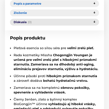
Popis a parametre
Zloženie
Diskusia
(0)
Popis produktu
Pleťová esencia so silou séra pre
veľmi zrelú pleť.
Rada kozmetiky Missha
Chogongjin
Youngan
je
určená pre veľmi zrelú pleť s hlbokými príznakmi
starnutia.
Z
ameriava sa na dlhodobý anti-aging,
elimináciu prejavov starnutia, výživu a hydratáciu.
Účinne pôsobí proti
hlbokým príznakom starnutia
a zároveň dodáva
bohatú hydratačnú vrstvu.
Zameriava sa na kompletnú
obnovu pokožky,
spevnenie a vyhladenie vrások.
Čierny ženšen, zlato a bylinný komplex
BioGongjin™️ účinne
vyhladzujú aj hlboké vrásky,
omladzujú pleť a odstraňujú ovisnutie pokožky.