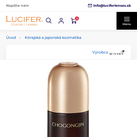
info@luciferlenses.sk
Napíšte nám
0
Menu
Úvod
Kórejská a japonská kozmetika
Výrobca