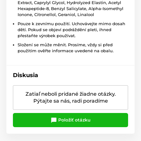
Extract, Caprylyl Glycol, Hydrolyzed Elastin, Acetyl
Hexapeptide-8, Benzyl Salicylate, Alpha-Isomethyl
Ionone, Citronellol, Geraniol, Linalool
Pouze k zevnímu použití. Uchovávejte mimo dosah
dětí. Pokud se objeví podráždění pleti, ihned
přestaňte výrobek používat.
Složení se může měnit. Prosíme, vždy si před
použitím ověřte informace uvedené na obalu.
Diskusia
Zatiaľ neboli pridané žiadne otázky.
Pýtajte sa nás, radi poradíme
Položiť otázku