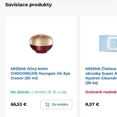
Súvisiace produkty
MISSHA Očný krém
MISSHA Čistiace
CHOGONGJIN Youngan Jin Eye
obrúsky Super A
Cream (30 ml)
Hyalron Cleansi
(30 ks)
Na sklade
,
v stredu 12. 8. u vás
Dočasně nedos
66,53 €
8,57 €
Do košíka