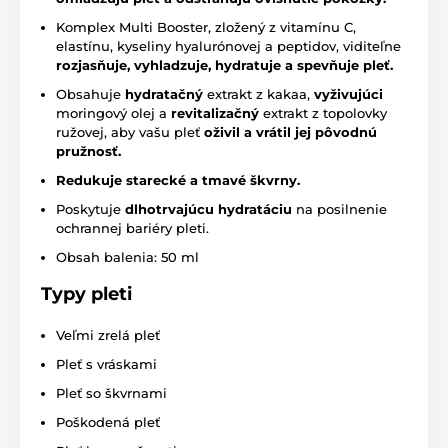
Komplex Multi Booster, zložený z vitamínu C,
elastínu, kyseliny hyalurónovej a peptidov, viditeľne
rozjasňuje, vyhladzuje, hydratuje a spevňuje pleť.
Obsahuje
hydratačný
extrakt z kakaa,
vyživujúci
moringový olej a
revitalizačný
extrakt z topolovky
ružovej, aby vašu pleť
oživil a vrátil jej pôvodnú
pružnosť.
Redukuje starecké a tmavé škvrny.
Poskytuje
dlhotrvajúcu hydratáciu
na posilnenie
ochrannej bariéry pleti.
Obsah balenia: 50 ml
Typy pleti
Veľmi zrelá pleť
Pleť s vráskami
Pleť so škvrnami
Poškodená pleť