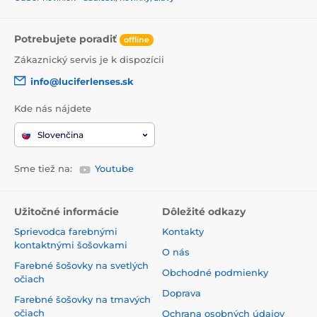
Potrebujete poradiť
offline
Zákaznický servis je k dispozícii
info@luciferlenses.sk
Kde nás nájdete
Slovenčina
Sme tiež na:
Youtube
Užitočné informácie
Dôležité odkazy
Sprievodca farebnými
Kontakty
kontaktnými šošovkami
O nás
Farebné šošovky na svetlých
Obchodné podmienky
očiach
Doprava
Farebné šošovky na tmavých
očiach
Ochrana osobných údajov