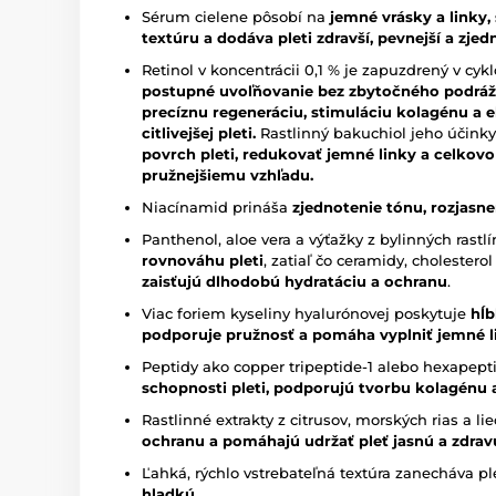
Sérum cielene pôsobí na
jemné vrásky a linky,
textúru a dodáva pleti zdravší, pevnejší a zjed
Retinol v koncentrácii 0,1 % je zapuzdrený v cyk
postupné uvoľňovanie bez zbytočného podráž
precíznu regeneráciu, stimuláciu kolagénu a el
citlivejšej pleti.
Rastlinný bakuchiol jeho účink
povrch pleti, redukovať jemné linky a celkovo
pružnejšiemu vzhľadu.
Niacínamid prináša
zjednotenie tónu, rozjasn
Panthenol, aloe vera a výťažky z bylinných rastl
rovnováhu pleti
, zatiaľ čo ceramidy, cholestero
zaisťujú dlhodobú hydratáciu a ochranu
.
Viac foriem kyseliny hyalurónovej poskytuje
hĺb
podporuje pružnosť a pomáha vyplniť jemné l
Peptidy ako copper tripeptide-1 alebo hexapep
schopnosti pleti, podporujú tvorbu kolagénu a
Rastlinné extrakty z citrusov, morských rias a li
ochranu a pomáhajú udržať pleť jasnú a zdrav
Ľahká, rýchlo vstrebateľná textúra zanecháva p
hladkú.