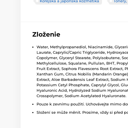
Kórejská a japonská kozmetika
Tonery,
Zloženie
Water, Methylpropanediol, Niacinamide, Glycerin
Laurate, Caprylic/Capric Triglyceride, Hydroxy
Copolymer, Glyceryl Stearate, Polyisobutene, S
Methylcellulose, Squalane, Pullulan, BHT, Propyle
Fruit Extract, Sophora Flavescens Root Extract, 
Xanthan Gum, Citrus Nobilis (Mandarin Orange) Pe
Extract, Aloe Barbadensis Leaf Extract, Sodium
Potassium Cetyl Phosphate, Caprylyl Glycol, Gl
Hyaluronic Acid, Hydrolyzed Sodium Hyalurona
Crosspolymer, Sodium Acetylated Hyaluronate.
Pouze k zevnímu použití. Uchovávejte mimo dosa
Složení se může měnit. Prosíme, vždy si před p