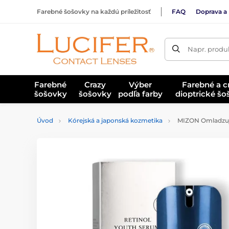
Farebné šošovky na každú príležitosť
FAQ
Doprava a 
Napr. produk
Farebné
Crazy
Výber
Farebné a c
šošovky
šošovky
podľa farby
dioptrické š
Úvod
Kórejská a japonská kozmetika
MIZON Omladzujú