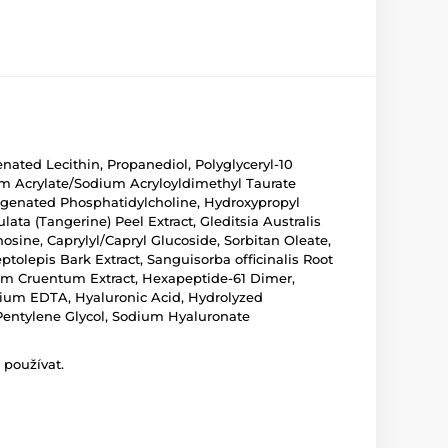
nated Lecithin, Propanediol, Polyglyceryl-10
um Acrylate/Sodium Acryloyldimethyl Taurate
rogenated Phosphatidylcholine, Hydroxypropyl
ulata (Tangerine) Peel Extract, Gleditsia Australis
osine, Caprylyl/Capryl Glucoside, Sorbitan Oleate,
ptolepis Bark Extract, Sanguisorba officinalis Root
ium Cruentum Extract, Hexapeptide-61 Dimer,
odium EDTA, Hyaluronic Acid, Hydrolyzed
Pentylene Glycol, Sodium Hyaluronate
 používat.