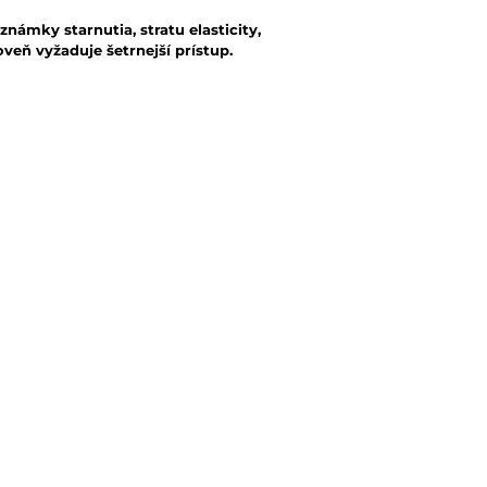
známky starnutia, stratu elasticity,
veň vyžaduje šetrnejší prístup.