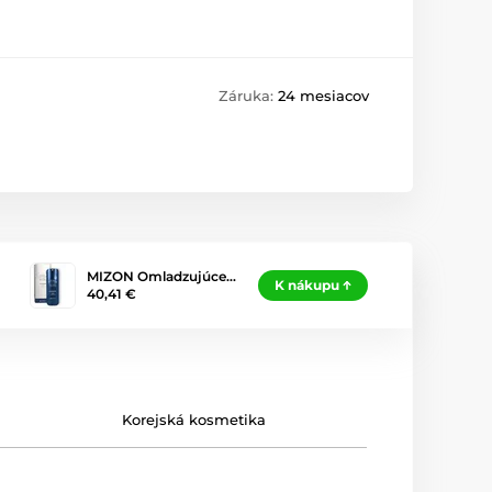
Záruka:
24 mesiacov
MIZON Omladzujúce…
K nákupu
40,41 €
Korejská kosmetika