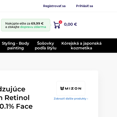
Registrovať sa
Prihlásiť sa
0
Nakúpte ešte za
69,99 €
0,00 €
a získajte
dopravu zdarma
Styling - Body
Šošovky
Kórejská a japonská
painting
podľa štýlu
kozmetika
zujúce
m Retinol
Zobraziť ďalšie produkty ›
0.1% Face