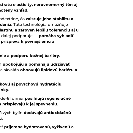
 stratu elasticity, nerovnomerný tón aj
notený vzhľad.
lodextríne, čo
zaisťuje jeho stabilitu a
denia.
Táto technológia umožňuje
astínu a zároveň lepšiu toleranciu aj u
y ďalej podporuje —
pomáha vyhladiť
 prispieva k pevnejšiemu a
enie a podporu kožnej bariéry
.
ín
upokojujú a pomáhajú udržiavať
l a skvalán
obnovujú lipidovú bariéru a
kovú aj povrchovú hydratáciu,
inky.
tide-61 dimer
posilňujú regeneračné
 prispievajú k jej spevneniu
.
ečivých bylín
dodávajú antioxidačnú
ú.
leť
príjemne hydratovanú, vyživenú a