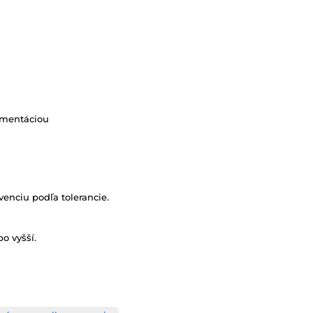
gmentáciou
venciu podľa tolerancie.
o vyšší.