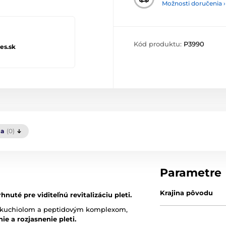
Možnosti doručenia ›
Kód produktu:
P3990
es.sk
ia
(0)
Parametre
Krajina pôvodu
uté pre viditeľnú revitalizáciu pleti.
 bakuchiolom a peptidovým komplexom,
e a rozjasnenie pleti.