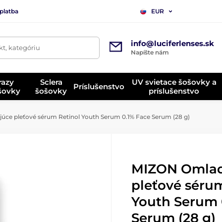
platba
EUR
info@luciferlenses.sk
t, kategóriu
Napíšte nám
razy
Sclera
UV svietace šošovky a
Príslušenstvo
ošovky
šošovky
príslušenstvo
ce pleťové sérum Retinol Youth Serum 0.1% Face Serum (28 g)
MIZON Omlad
pleťové séru
Youth Serum 
Serum (28 g)