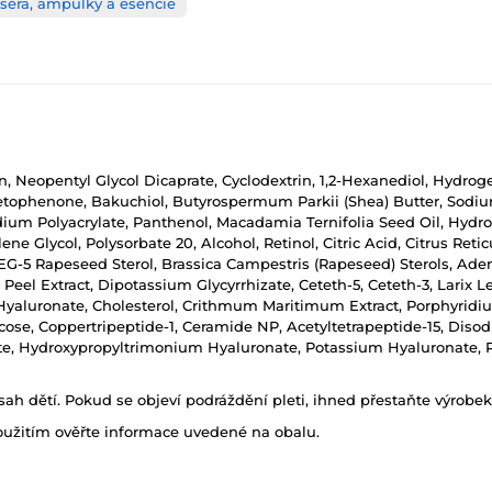
 séra, ampulky a esencie
, Neopentyl Glycol Dicaprate, Cyclodextrin, 1,2-Hexanediol, Hydroge
acetophenone, Bakuchiol, Butyrospermum Parkii (Shea) Butter, Sodi
odium Polyacrylate, Panthenol, Macadamia Ternifolia Seed Oil, Hyd
ne Glycol, Polysorbate 20, Alcohol, Retinol, Citric Acid, Citrus Retic
PEG-5 Rapeseed Sterol, Brassica Campestris (Rapeseed) Sterols, Aden
el Extract, Dipotassium Glycyrrhizate, Ceteth-5, Ceteth-3, Larix Le
 Hyaluronate, Cholesterol, Crithmum Maritimum Extract, Porphyrid
ucose, Coppertripeptide-1, Ceramide NP, Acetyltetrapeptide-15, Dis
te, Hydroxypropyltrimonium Hyaluronate, Potassium Hyaluronate, 
h dětí. Pokud se objeví podráždění pleti, ihned přestaňte výrobek
oužitím ověřte informace uvedené na obalu.