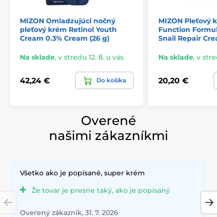
MIZON Omladzujúci nočný
MIZON Pleťový k
pleťový krém Retinol Youth
Function Formul
Cream 0.3% Cream (26 g)
Snail Repair Cre
Na sklade
,
v stredu 12. 8. u vás
Na sklade
,
v stre
42,24 €
20,20 €
Do košíka
Overené
našimi zákazníkmi
Všetko ako je popísané, super krém
Že tovar je presne taký, ako je popísaný
Overený zákazník, 31. 7. 2026