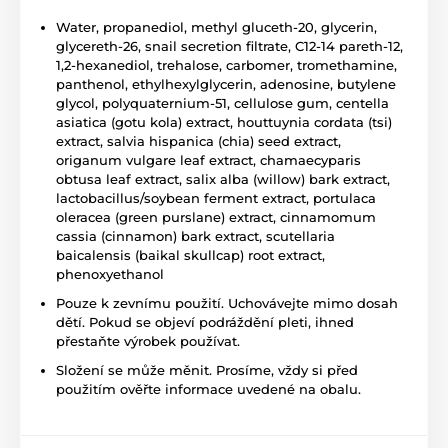
Water, propanediol, methyl gluceth-20, glycerin,
glycereth-26, snail secretion filtrate, C12-14 pareth-12,
1,2-hexanediol, trehalose, carbomer, tromethamine,
panthenol, ethylhexylglycerin, adenosine, butylene
glycol, polyquaternium-51, cellulose gum, centella
asiatica (gotu kola) extract, houttuynia cordata (tsi)
extract, salvia hispanica (chia) seed extract,
origanum vulgare leaf extract, chamaecyparis
obtusa leaf extract, salix alba (willow) bark extract,
lactobacillus/soybean ferment extract, portulaca
oleracea (green purslane) extract, cinnamomum
cassia (cinnamon) bark extract, scutellaria
baicalensis (baikal skullcap) root extract,
phenoxyethanol
Pouze k zevnímu použití. Uchovávejte mimo dosah
dětí. Pokud se objeví podráždění pleti, ihned
přestaňte výrobek používat.
Složení se může měnit. Prosíme, vždy si před
použitím ověřte informace uvedené na obalu.