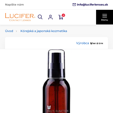
info@luciferlenses.sk
Napíšte nám
0
Menu
Úvod
Kórejská a japonská kozmetika
Výrobca