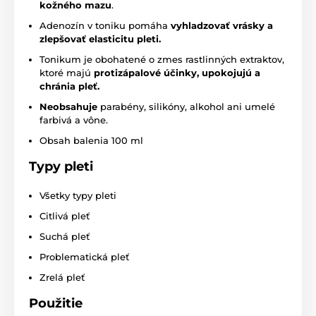
kožného mazu
.
Adenozín v toniku pomáha
vyhladzovať vrásky a
zlepšovať elasticitu pleti.
Tonikum je obohatené o zmes rastlinných extraktov,
ktoré majú
protizápalové účinky,
upokojujú a
chránia pleť.
Neobsahuje
parabény, silikóny, alkohol ani umelé
farbivá a vône.
Obsah balenia 100 ml
Typy pleti
Všetky typy pleti
Citlivá pleť
Suchá pleť
Problematická pleť
Zrelá pleť
Použitie