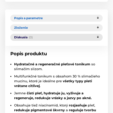
Popis a parametre
Zloženie
Diskusia
(0)
Popis produktu
Hydratačné a regeneračné pleťové tonikum
so
slimačím slizom.
Multifunkčné tonikum s obsahom 30 % slimačieho
mucínu, ktoré je ideálne pre
všetky typy pleti
vrátane citlivej
.
Jemne
čistí pleť, hydratuje ju, vyživuje a
regeneruje, redukuje vrásky a jazvy po akné.
Obsahuje tiež niacínamid, ktorý
rozjasňuje
pleť,
redukuje pigmentové škvrny
a
reguluje tvorbu