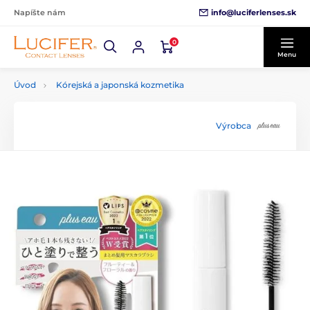
info@luciferlenses.sk
Napíšte nám
0
Menu
Úvod
Kórejská a japonská kozmetika
Výrobca