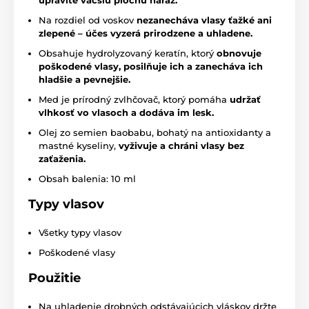
upravíte väčšiu plochu naraz.
Na rozdiel od voskov
nezanecháva vlasy ťažké ani
zlepené – účes vyzerá prirodzene a uhladene.
Obsahuje hydrolyzovaný keratín, ktorý
obnovuje
poškodené vlasy, posilňuje ich a zanecháva ich
hladšie a pevnejšie.
Med je prírodný zvlhčovač, ktorý pomáha
udržať
vlhkosť vo vlasoch a dodáva im lesk.
Olej zo semien baobabu, bohatý na antioxidanty a
mastné kyseliny,
vyživuje a chráni vlasy bez
zaťaženia.
Obsah balenia: 10 ml
Typy vlasov
Všetky typy vlasov
Poškodené vlasy
Použitie
Na uhladenie drobných odstávajúcich vláskov držte