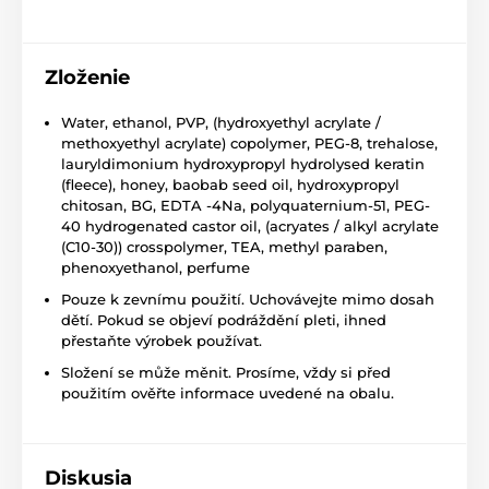
Zloženie
Water, ethanol, PVP, (hydroxyethyl acrylate /
methoxyethyl acrylate) copolymer, PEG-8, trehalose,
lauryldimonium hydroxypropyl hydrolysed keratin
(fleece), honey, baobab seed oil, hydroxypropyl
chitosan, BG, EDTA -4Na, polyquaternium-51, PEG-
40 hydrogenated castor oil, (acryates / alkyl acrylate
(C10-30)) crosspolymer, TEA, methyl paraben,
phenoxyethanol, perfume
Pouze k zevnímu použití. Uchovávejte mimo dosah
dětí. Pokud se objeví podráždění pleti, ihned
přestaňte výrobek používat.
Složení se může měnit. Prosíme, vždy si před
použitím ověřte informace uvedené na obalu.
Diskusia