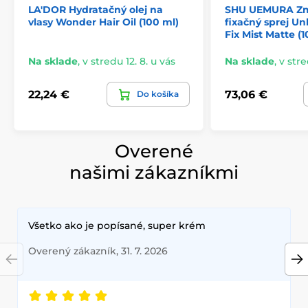
LA'DOR Hydratačný olej na
SHU UEMURA Zm
vlasy Wonder Hair Oil (100 ml)
fixačný sprej U
Fix Mist Matte (
Na sklade
,
v stredu 12. 8. u vás
Na sklade
,
v stre
22,24 €
73,06 €
Do košíka
Overené
našimi zákazníkmi
Všetko ako je popísané, super krém
Overený zákazník, 31. 7. 2026