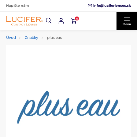
info@luciferlenses.sk
Napíšte nám
0
Menu
Úvod
Značky
plus eau