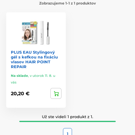
Zobrazujeme 1-1 z 1 produktov
PLUS EAU Stylingový
gél s kefkou na fixáciu
vlasov HAIR POINT
REPAIR
Na sklade
,
v utorok 11. 8. u
vás
20,20 €
Už ste videli 1 produkt z 1.
1