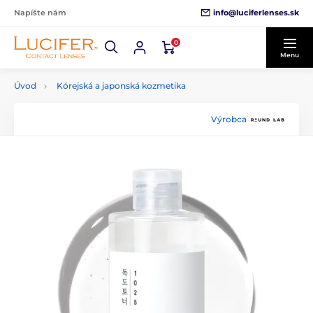
info@luciferlenses.sk
Napíšte nám
0
Menu
Úvod
Kórejská a japonská kozmetika
Výrobca