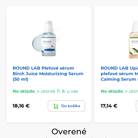
ROUND LAB Pleťové sérum
ROUND LAB Upo
Birch Juice Moisturizing Serum
pleťové sérum 
(50 ml)
Calming Serum 
Na sklade
,
v utorok 11. 8. u vás
Na sklade
,
v utor
18,16 €
17,14 €
Do košíka
Overené