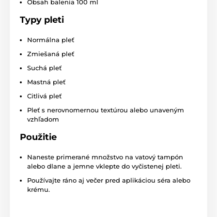
Obsah balenia 100 ml
Typy pleti
Normálna pleť
Zmiešaná pleť
Suchá pleť
Mastná pleť
Citlivá pleť
Pleť s nerovnomernou textúrou alebo unaveným
vzhľadom
Použitie
Naneste primerané množstvo na vatový tampón
alebo dlane a jemne vklepte do vyčistenej pleti.
Používajte ráno aj večer pred aplikáciou séra alebo
krému.