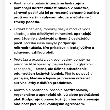
Panthenol a betain
intenzívne hydratujú a
pomáhajú udržať vlhkosť hlboko v pokožke,
zároveň posilňujú jej prirodzenú ochrannú bariéru
proti vonkajším vplyvom, ako je znečistenie či
zmeny počasia.
Extrakt z červenej morskej riasy a morská voda
zásobujú pleť dôležitými minerálmi,
upokojujú
podráždenie a dodávajú príjemný osviežujúci
pocit.
Morská riasa navyše
podporuje
mikrocirkuláciu, čím prispieva k lepšej výžive a
zdravému vzhľadu pleti.
Proteáza a extrakt z cukrovej trstiny, bohatý na
prírodné AHA kyseliny (najmä kyselinu glykolovú),
zabezpečujú
šetrné, ale účinné odstránenie
odumretých kožných buniek.
Pleť je po použití
jasnejšia, hladšia a lepšie pripravená vstrebať
aktívne látky z ďalších produktov.
Alantoín a panthenol pôsobia
protizápalovo,
regeneračne a upokojujú citlivú alebo podráždenú
pleť.
Podporujú obnovu kožných buniek a zvyšujú
odolnosť pleti voči vonkajším agresorom.