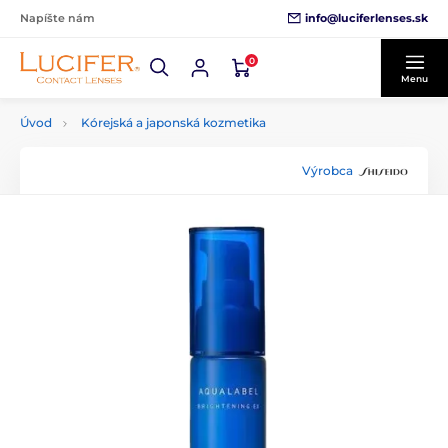
info@luciferlenses.sk
Napíšte nám
0
Menu
Úvod
Kórejská a japonská kozmetika
Výrobca