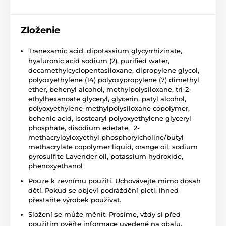
Zloženie
Tranexamic acid, dipotassium glycyrrhizinate,
hyaluronic acid sodium (2), purified water,
decamethylcyclopentasiloxane, dipropylene glycol,
polyoxyethylene (14) polyoxypropylene (7) dimethyl
ether, behenyl alcohol, methylpolysiloxane, tri-2-
ethylhexanoate glyceryl, glycerin, patyl alcohol,
polyoxyethylene-methylpolysiloxane copolymer,
behenic acid, isostearyl polyoxyethylene glyceryl
phosphate, disodium edetate, 2-
methacryloyloxyethyl phosphorylcholine/butyl
methacrylate copolymer liquid, orange oil, sodium
pyrosulfite Lavender oil, potassium hydroxide,
phenoxyethanol
Pouze k zevnímu použití. Uchovávejte mimo dosah
dětí. Pokud se objeví podráždění pleti, ihned
přestaňte výrobek používat.
Složení se může měnit. Prosíme, vždy si před
použitím ověřte informace uvedené na obalu.