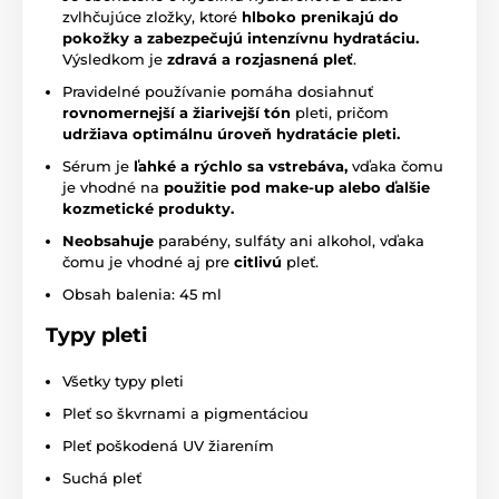
zvlhčujúce zložky, ktoré
hlboko prenikajú do
pokožky a zabezpečujú intenzívnu hydratáciu.
Výsledkom je
zdravá a rozjasnená pleť
.
Pravidelné používanie pomáha dosiahnuť
rovnomernejší a žiarivejší tón
pleti, pričom
udržiava optimálnu úroveň hydratácie pleti.
Sérum je
ľahké a rýchlo sa vstrebáva,
vďaka čomu
je vhodné na
použitie pod make-up alebo ďalšie
kozmetické produkty.
Neobsahuje
parabény, sulfáty ani alkohol, vďaka
čomu je vhodné aj pre
citlivú
pleť.
Obsah balenia: 45 ml
Typy pleti
Všetky typy pleti
Pleť so škvrnami a pigmentáciou
Pleť poškodená UV žiarením
Suchá pleť