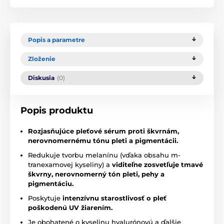
Popis a parametre
Zloženie
Diskusia
(0)
Popis produktu
Rozjasňujúce pleťové sérum
proti škvrnám,
nerovnomernému tónu pleti a pigmentácii.
Redukuje tvorbu melanínu (vďaka obsahu m-
tranexamovej kyseliny) a
viditeľne zosvetľuje tmavé
škvrny, nerovnomerný tón pleti, pehy a
pigmentáciu.
Poskytuje
intenzívnu starostlivosť o pleť
poškodenú UV žiarením.
Je obohatené o kyselinu hyalurónovú a ďalšie