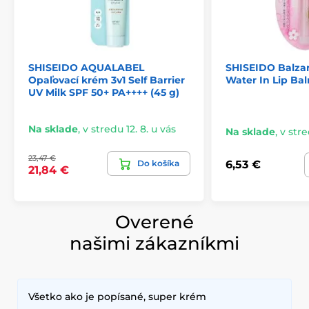
SHISEIDO AQUALABEL
SHISEIDO Balza
Opaľovací krém 3v1 Self Barrier
Water In Lip Ba
UV Milk SPF 50+ PA++++ (45 g)
Na sklade
,
v stredu 12. 8. u vás
Na sklade
,
v stre
23,47 €
Do košíka
6,53 €
21,84 €
Overené
našimi zákazníkmi
Všetko ako je popísané, super krém