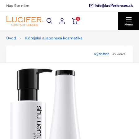
info@luciferlenses.sk
Napíšte nám
0
Menu
Úvod
Kórejská a japonská kozmetika
Výrobca