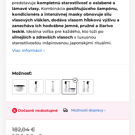
predstavuje
kompletnú starostlivosť o oslabené a
lámavé vlasy.
Kombinácia
posilňujúceho šampónu,
kondicionéra a intenzívnej masky obnovuje silu
vlasových vlákien, dodáva vlasom hĺbkovú výživu a
zanecháva ich hodvábne jemné, pružné a žiarivo
lesklé.
Ideálna voľba pre každého, kto túži po
silnejších a zdravších vlasoch
s luxusnou
starostlivosťou inšpirovanou japonskými rituálmi.
Viac informácií ›
Možnosť:
Možnosti dopravy ›
Dočasně nedostupné
182,04 €