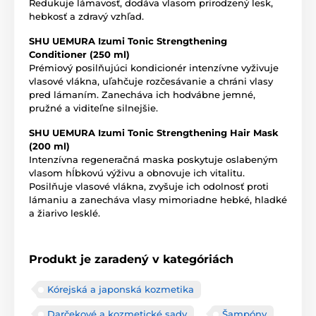
Redukuje lámavosť, dodáva vlasom prirodzený lesk,
hebkosť a zdravý vzhľad.
SHU UEMURA Izumi Tonic Strengthening
Conditioner (250 ml)
Prémiový posilňujúci kondicionér intenzívne vyživuje
vlasové vlákna, uľahčuje rozčesávanie a chráni vlasy
pred lámaním. Zanecháva ich hodvábne jemné,
pružné a viditeľne silnejšie.
SHU UEMURA Izumi Tonic Strengthening Hair Mask
(200 ml)
Intenzívna regeneračná maska poskytuje oslabeným
vlasom hĺbkovú výživu a obnovuje ich vitalitu.
Posilňuje vlasové vlákna, zvyšuje ich odolnosť proti
lámaniu a zanecháva vlasy mimoriadne hebké, hladké
a žiarivo lesklé.
Produkt je zaradený v kategóriách
Kórejská a japonská kozmetika
Darčekové a kozmetické sady
Šampóny