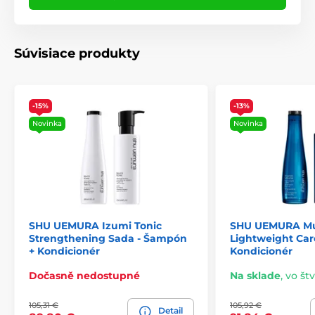
Súvisiace produkty
-15%
-13%
Novinka
Novinka
SHU UEMURA Izumi Tonic
SHU UEMURA Mu
Strengthening Sada - Šampón
Lightweight Car
+ Kondicionér
Kondicionér
Dočasně nedostupné
Na sklade
,
vo štv
105,31 €
105,92 €
Detail