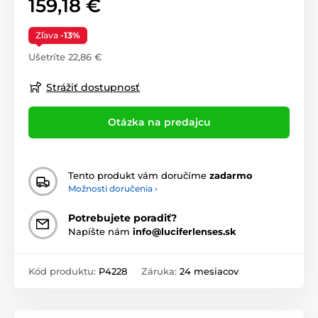
159,18 €
Zľava
-13%
Ušetríte 22,86 €
Strážiť dostupnosť
Otázka na predajcu
Tento produkt vám doručíme
zadarmo
Možnosti doručenia ›
Potrebujete poradiť?
Napíšte nám
info@luciferlenses.sk
Kód produktu:
P4228
Záruka:
24 mesiacov